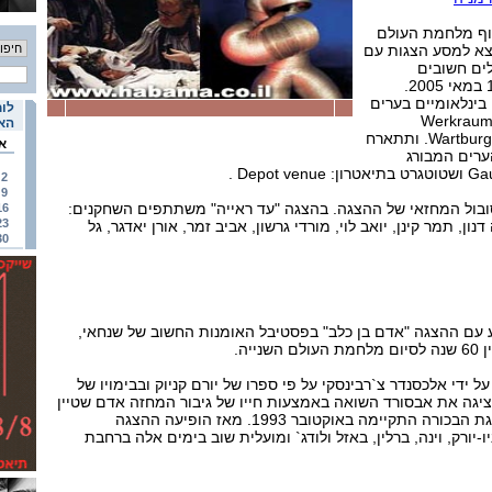
ת 60 שנה לסוף מלחמת העולם
צא למסע הצגות עם
ים חשובים
בגרמניה בין התאריכים 10-4 במאי 2005.
ינלאומיים בערים
לוח
רון Werkraumtheater
האי
ווויסבאדן בתיאטרון Wartburg Venue. ותתארח
א
ערים המבורג
2
9
ובול המחזאי של ההצגה. בהצגה "עד ראייה" משתתפים השחקנים:
16
23
נון, תמר קינן, יואב לוי, מורדי גרשון, אביב זמר, אורן יאדגר, גל
30
יע עם ההצגה "אדם בן כלב" בפסטיבל האומנות החשוב של שנחאי,
 ידי אלכסנדר צ`רבינסקי על פי ספרו של יורם קניוק ובבימויו של
מציגה את אבסורד השואה באמצעות חייו של גיבור המחזה אדם שטיין
כרוויו ססגוני, רציני וציני. הצגת הבכורה התקיימה באוקטובר 1993. מאז הופיעה ההצגה
-יורק, וינה, ברלין, באזל ולודג` ומועלית שוב בימים אלה ברחבת