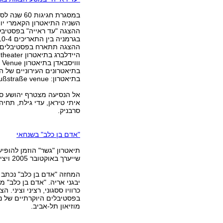
במסגרת חגיגו
השניה התיאטרון הקאמרי יו
ההצגה "עד ראייה" בפסטיבל
ההצגה תתארח בפסטיבלים ב
היידלברג בתיאט
בתיאטרונים העירוניים של ה
בתיאטרון: Gaußstraße venue ושטוטגרט בתיאטרון: Depot venue .
אל הנסיעה מצטרף יהושע ס
איתי טיראן, עדי גילת, תחיה ד
סרבניק.
"אדם בן כלב" בשנחאי
תיאטרון "גשר" הוזמן להופ
שייערך באוקטובר 2005 ויציין 60 שנה לסיום מלחמת העולם השנייה.
המחזה "אדם בן כלב" נכתב על
יבגני אריה. "אדם בן כלב" 
בפסטיבלים היוקרתיים של ניו
מוזיאון תל-אביב.