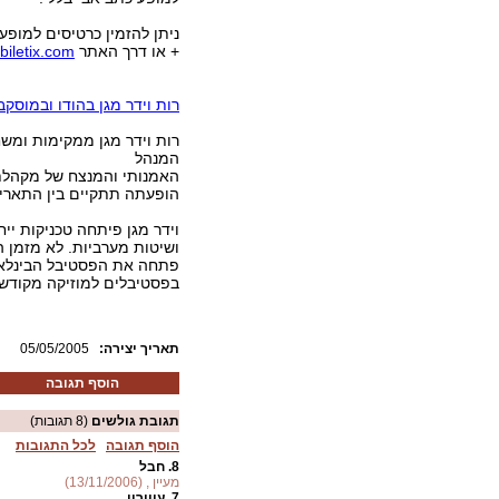
+ או דרך האתר
biletix.com
רות וידר מגן בהודו ובמוסקב
רות וידר מגן ממקימות ומשח
המנהל
האמנותי והמנצח של מקהלת "Chasidic Cappella" שעל יד מרכז הקהילה היהודית 
הופעתה תתקיים בין התאריכים 14-12 במאי 
וידר מגן פיתחה טכניקות ייח
ושיטות מערביות. לא מזמן 
בפסטיבלים למוזיקה מקודשת ב
:תאריך יצירה
05/05/2005
הוסף תגובה
תגובת גולשים
(8 תגובות)
הוסף תגובה
לכל התגובות
8.
חבל
מעיין , (13/11/2006)
7.
עיוורון