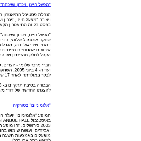
"מפעל חיינו, זיכרון ושיכחה"
הנהלת פסטיבל התיאטרון היו
ויצירה "מפעל חיינו, זיכרו
בפסטיבל זה התיאטרון הקא
שחקני אנסמבל שלומי, ביניהם
דמתי, שירי גולדברג, מגדלנה
אירועים אמנותיים מזיכרונו
הקהל לחלק מהזיכרון של הה
ועד ה- 4 ב
לבקר במולדתה לאחר 17 שנים. בהצגה היא מגלמת תפקיד ללא מילים.
להצגתו החדשה של דודי מעיי
"אלומיניום" בטורקיה
2003 בירושלים. זהו מו
ואביזרים, ועושה שימוש בחו
מופעלים באמצעות תשעה רקדנ
למופע כתב אבי בללי.