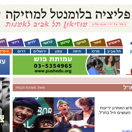
תל-אביב
מרכז
חיפה
צפון
ירושלים
דרום
אינדק
ו"ל
מאת: מערכת הבמה
ש האחרון ידיעות
העושים חיל בחו"ל.
רמניה