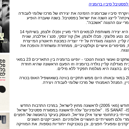
 לפסטיבל סיביו ברומניה
קרתי סיביו שברומניה הזמינה את יצירתו של מרכז שלומי לעבודה
ן ושיכחה" לייצג השנה את ישראל בפסטיבל. בשנה שעברה הופיע
מרי עם ההצגה "אשכבה".
"מפעל חיינו, זיכרון ושיכחה" היא יצירה משותפת לבמאים דודי מעיין ופבלו זלצמן, בשיתוף 14
: נטע פלוצקי, פבלו זלצמן, אלן קוז`ינסקי, פנצ`ו אדלברג, שגית
 קליין. ההצגה מוגדרת על ידי יוצריה כמכונת תיאטרון המייצרת
ת, מסיפורים אישיים וקולקטיביים, ממחזרת ומשחזרת והופכת את
צגה.
חברי מרכז שלומי - יוצרים, שחקנים ואנשי הצוות הטכני - יופיעו ברומניה בין התאריכים 23 במאי
יוני 2005. השחקנית מגדלנה קליין נולדה ברומניה וזו הפעם הראשונה שהיא חוזרת
הבכורה בסיביו תתקיים ב- 28 במאי ובאותו היום ממש תתקיים בווינה בשאושפיל האוס בכורה
ן, המנהל האמנותי של מרכז שלומי לעבודה ויצירה.
המופע "אלומיניום" יועלה החודש (מאי 2005) לראשונה מחוץ לישראל, במרכז התרבות החדש
באיסטנבול IS SANAT -ISTANBUL HALL . "אלומיניום" עלה לראשונה במסגרת פסטיבל ישראל
פע חווייתי בינתחומי שיצר אילן עזריאל, העוסק בעיקר בהאנשה של חפצים
מרי גלם תעשייתיים העשויים אלומיניום. האובייקטים השונים
ים ומפעילי חפצים, וכן בטכניקות ייחודיות נוספות. את המוזיקה