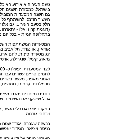
טעם העיר הוא אירוע האוכל 
בישראל. כמסורת השנים הק
גם השנה המסעדות המובילות
העשור הוזמנו להשתתף כל 
חלק בטעם העיר 
(דוגמת קרן) ואלו - יתארחו ב
בתחלופה יומית – בכל יום 
המסעדות המשתתפות השנה 
אודאון, אוונגרד, תל אביב ב
ינג מסעדה סינית, לחם ארז,
מיאה, קימל, שנגרילה, ארטיש
לחמים טריים עשויים עבודות 
ואמני מאפה, מעשני בשרים, מ
מרמלדות, קרפים, חמוצים, מח
דוכנים מיוחדים ימכרו מיצים 
גדול שישקף את השינויים ש
במקום יוצגו גם כלי הגשה, א
וירחוני גורמה.
כניסה ויציאה. הגידור יאפש
האירוע מופק על ידי עיתון 