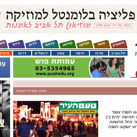
תל-אביב
מרכז
חיפה
צפון
ירושלים
דרום
אינדק
מאת: מערכת הבמה
גג השנה עשור
 חמישה ימים בין
ם 29 במאי ל- 2 ביוני החל מהשעה
ירוע יושקעו השנה