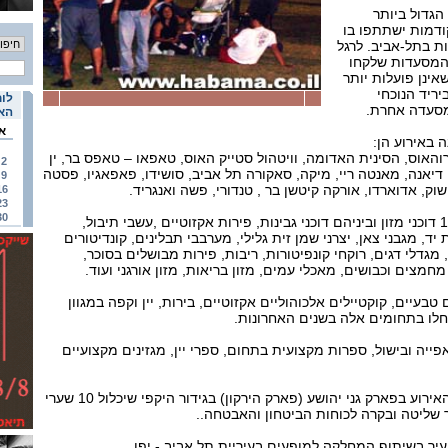
הגדול ביותר
ודמות ישתתפו בו
 בתל-אביב. לרגל
המסעדות שלקחו
1, גם אלו שאינן פועלות יותר
יריד הנוכחי
לוח
מסעדה אחרת.
האי
א
באירוע הן:
רוהאוס, הסינית האדומה, וויטהול סטייק האוס, טאפאו – טאפס בר, ין
2
 דיאנה, מאנטה ריי, מיקה, סאקורה תל אביב, סושידו, פאפאגיו, פסטה
9
וק, אדוארדו, אורקה קיטשן בר , טנדורי, פשה ואנגריד.
16
23
30
לצד המסעדות, יפעלו כ- 100 דוכני מזון וביניהם דוכני גבינות, פירות אקזוטיים ,עשבי תיבול,
יד, מגבני צאן, יצרני שמן זית גלילי, מערבבי תבלינים, קונדיטורים
גדלי דגים, רוקחי קונפיטורות, ריבות, פירות מבושלים בסוכר,
מצים וכבושים, מאכלי עמים, מזון בריאות, מזון אורגני ועוד.
טבעיים, קוקטיילים אלכוהוליים אקזוטיים, בירות, יין וקפה במגוון
חלו בתחומים אלה בשנים האחרונות.
פייה ובישול, ספרות מקצועית בתחום, ספרי יין, מגזינים מקצועיים
כבשנה שעברה, יגודר שטח האירוע בפארק גני יהושע (פארק הירקון) בגידור היקפי שיכלול 10 שערי
ר שליטה ובקרה לכוחות הביטחון והאבטחה..
העיר בשיתוף המחלקה למופעים בעיריית תל אביב - יפו