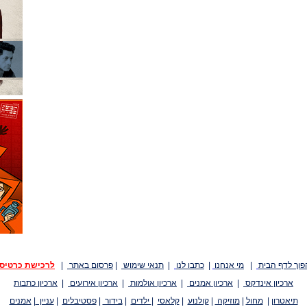
פוך לדף הבית
|
מי אנחנו
|
כתבו לנו
|
תנאי שימוש
|
פרסום באתר
|
לרכישת כרטיס
ארכיון אינדקס
|
ארכיון אמנים
|
ארכיון אולמות
|
ארכיון אירועים
|
ארכיון כתבות
תיאטרון
|
מחול
|
מוזיקה
|
קולנוע
|
קלאסי
|
ילדים
|
בידור
|
פסטיבלים
|
עניין
|
אמנים