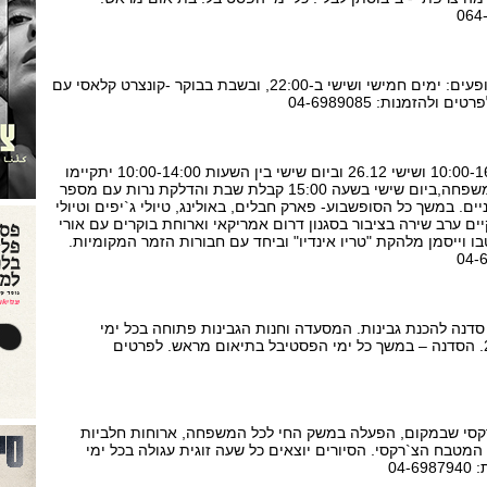
מופעים מוזיקליים. זמני המופעים: ימים חמישי ושישי ב-22:00, ובשבת בבוקר -קונצרט קלאסי עם
ולהזמנות: 04-6989085
ביום חמישי בין השעות 10:00-16:00 ושישי 26.12 וביום שישי בין השעות 10:00-14:00 יתקיימו
סדנות בניית חנוכיות לכל המשפחה,ביום שישי בשעה 15:00 קבלת שבת והדלקת נרות עם מספר
ניים. במשך כל הסופשבוע- פארק חבלים, באולינג, טיולי ג`יפים וטיולי
. בשבת ב- 20:00 יתקיים ערב שירה בציבור בסגנון דרום אמריקאי וארוחת בוקרים עם אורי
 וייסמן מלהקת "טריו אינדיו" וביחד עם חבורות הזמר המקומיות.
סדנה להכנת גבינות. המסעדה וחנות הגבינות פתוחה בכל ימי
הפסטיבל כל היום עד 20:00. הסדנה – במשך כל ימי הפסטיבל בתיאום מראש. לפרטים
`רקסי שבמקום, הפעלה במשק החי לכל המשפחה, ארוחות חלביות
המטבח הצ`רקסי. הסיורים יוצאים כל שעה זוגית עגולה בכל ימי
04