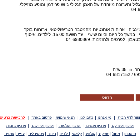
ליל ותערוכה מיוחדת של האמן הגלילי ג`וש פרידמן ומופע מוזיקלי.
`ינג`ה - ארוחות אותנטיות מהמטבח הטריפוליטאי. ארוחות בוקר
וארוחות צהרים. ביום חמישי - במשך כל היום וביום שישי – עד השעה 15:00. לילדים: איסוף
. לפרטים ולהזמנות: 04-6980869
3 ש"ח
הדפס
פוך לדף הבית
|
מי אנחנו
|
כתבו לנו
|
תנאי שימוש
|
פרסום באתר
|
לרכישת כרטיס
ארכיון אינדקס
|
ארכיון אמנים
|
ארכיון אולמות
|
ארכיון אירועים
|
ארכיון כתבות
תיאטרון
|
מחול
|
מוזיקה
|
קולנוע
|
קלאסי
|
ילדים
|
בידור
|
פסטיבלים
|
עניין
|
אמנים