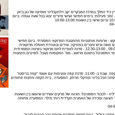
יין כיד המלך במרכז המבקרים יקב דלתוןבליווי מוסיקה של נגן ביאן
. זמני פעילות: בימים חמישי ושישי סיורים יצאו בכל שעה עגולה. ביום
רקש - ארוחות אותנטיות מהמטבח המרוקאי המסורתי. ביום חמישי
ת נרות עם משה גניש וחברים במוזיקה, שירים ובאווירת חאפלה מרוקאית.
ביום שישי בשעות: 09:00-11:00 , 12:30-13:00 - סדנה לאפיית לחם מרוקאי בשיטה המסורתית.
י הפסטיבל בתאום מראש.- מס` המקומות מגבל. לפרטים והזמנות:
בית סימסאלה -באוירה של קפה. שבת ב- 11:00. סדנת קפה וטעימות עם אשפי "קפה בריסטו"
פחה הכל בליווי מוזיקלי מרתק. המסעדה , בית הקפה והחנות פתוחים
יה - לכבוד הפסטיבל: חגיגה של מרקים עשירים שיוגשו בין השעות:
מקום תיערך תצוגה ומכירה של האמנית הקדרית רותי מילר. המסעדה פתוחה
אמירי הגליל . ביום חמישי תתקיים ארוחת ערב חגיגית לכבוד