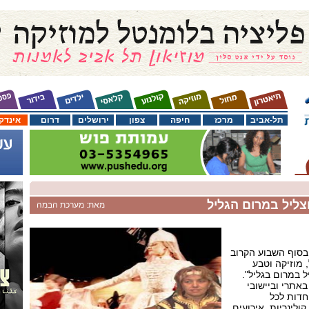
תל-אביב
מרכז
חיפה
צפון
ירושלים
דרום
אינדק
ליל במרום הגליל
מאת: מערכת הבמה
בסוף השבוע הקרוב
 מוזיקה וטבע
 במרום בגליל".
אתרי וביישובי
חדות לכל
לינריות, אירועים