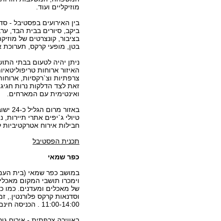
מוזיקליים ועוד.
בין האירועים בפסטיבל - סדנ
ביקב, סיורים בבית הבד, ערב
בציבור, קונצרטים של מוזיקה
בטן, מופעי קרקס, תערוכת א
ניתן יהיה לטעום בבתי התו
האיזור ארוחות טריפוליטאיות
צרפתיות וצ`רקסיות, ארוחות
זאת לצד הדלקות נרות חגיגיו
ואינטימית עם המארחים.
באזור
טיולי ג`יפים אתרי תיירות, 
חבילות אירוח אטרקטיביות 
תכנית הפסטיבל
כפר שמאי
במושב כפר שמאי (בית העם) 
וימכרו תושבי המקום מאכלי ע
של מאכלים ומעדנים. כמו כן
11:00-14:00 . הכניסה חינם, אין צורך בתאום מראש
באווירה צרפתית - אירוח גו