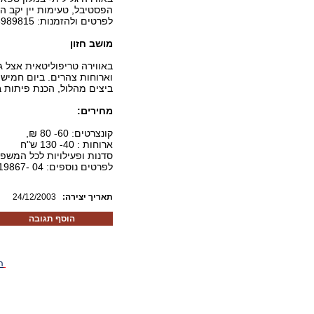
הפסטיבל, טעימות יין יקב הג
לפרטים ולהזמנות: 04-6989815
מושב חזון
באווירה טריפוליטאית אצל ג
ביצים מהלול, הכנת פיתות בטאבון
מחירים:
קונצרטים: 60- 80 ₪,
ארוחות : 40- 130 ש"ח
סדנות ופעילויות לכל המשפחה: 5- 5
לפרטים נוספים: 04 -6919867 / 04-6817152
:תאריך יצירה
24/12/2003
הוסף תגובה
ה