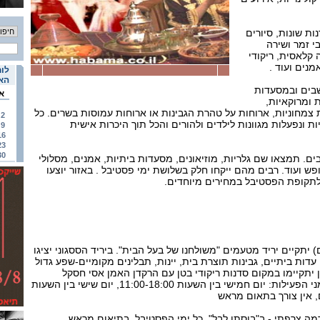
ות שונות, סיורים
י זמר ושירה
 קלאסית, ריקודי
מנים ועוד .
לוח
האי
שבים ובמסעדות
א
 ומרוקאיות,
 צמחוניות, ארוחות על טהרת הגבינות או ארוחות עמוסות בשרים. כל
2
ת ונפעלות מגוונות לילדים ולהורים והכל תוך היכרות אישית
9
16
23
30
 מרום הגליל כ-24 ישובים. תמצאו שם גלריות, מוזיאונים, מסעדות ביתיות, אמנים, מסלולי
נופש ועוד. רבים מהם ייקחו חלק בשלושת ימי פסטיבל . באזור יוצעו
לתקופת הפסטיבל במחירים מיוחדים.
יתקיים יריד מטעמים "משולחנו של בעל הבית". ביריד הססגוני יציגו
דות ביתיים, גבינות תוצרת בית, יינות, תבלינים מקומיים-שפע גדול
 יתקיימו במקום סדנות ריקודי בטן עם הרקדן האמן אסי חסקל
וסדנאות קרקס פלורנטין., זמני הפעילות: יום חמישי בין השעות 11:00-18:00, יום שישי בין השעות
רמה צרפתי - ב"בוסתן לבל". כל ימי הפסטיבל. בתיאום מראש.