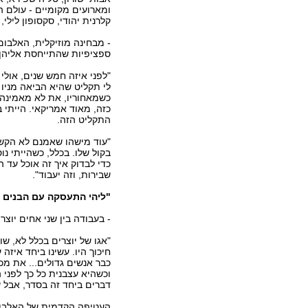
ומארועים מקומיים - עולם הד
קלרנית יהודי, סקסופון לילי
- מבחינה מוזיקלית, האלבו
ספציפיות שהתייחסת אליהן
"לפני איזה חמש שנים, אולי 
לי תקליט שהיא הביאה מניו 
כשמאחוריו, את לא מאמינה,
כזה, מאוד אמריקאי. הייתי 
התקליט הזה.
"עוד מישהו שאמנם לא הקשב
בקול שלו. בכלל, כשהייתי נו
כדי לבדוק איך זה אוכל עד ה
שבירות, וזה יעבוד".
"ליהי התעסקה עם הבנים ו
- בעבודה בין שני אחים יוצר
"אגו של יוצרים בכלל לא, ש
חיכוך היו. עשינו ביחד איזה
כבר אנשים גדולים... את מכ
וכשהיא עצבנית כל כך לפני 
דברים ביחד זה בסדר, אבל ש
העטיפה הקדמית של האלבום