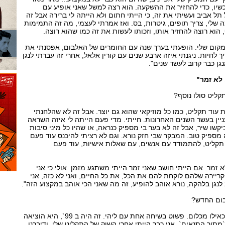
כשיו, כדי להחזיר את ההשקעה. הוא רצה למשל שאני אופיע עם
תל אביב ועשיתי את זה, כי הייתי חתום ולא הייתה לי ברירה אבל זה
ה שלי, צריך תופים, גיטרות, בס. ואז אמרתי לעצמי, מה זה התמימות
וא רוצה להחזיר אותו, וזכותו לעשות את זה כמו שהוא רוצה.
במקום שלי. הופעתי בערך שנה עם החומרים של האלבום, אפסנתי את
 לחיות. ניגנתי איזה ארבע שנים עם קורין אלאל, אחרי זה עברתי לנגן
גן כבר קרוב לעשר שנים".
 לא זמר"
קליט סולו נוסף?
 עוד תקליט, כמו כל מוזיקאי שהוא גם יוצר. אבל זה לא שהלחנתי
ניין בעשר השנים האחרונות. חייתי. מדי פעם הייתה לי איזה השראה
יקשו שיר, אבל זה לא בער בי מספיק כנראה, או שהיו כל מיני סיבות
מספיק טוב. המבקר שבי חזק נורא. וגם לא רציתי להיכנס עוד פעם
 תקליט, להתמודד עם אנשים, עם שאלות אישיות, עוד פעם
א זמר. אם הייתי חושב שאני זמר הייתי משתגע מזמן. אולי כי אני
יירה שלהם לוקחת להם את הכל, את כל החיים, ואני לא כזה, אני
ב לנגן בלהקה, נורא אוהב להופיע, זה מה שאני הכי אוהב במקצוע הזה".
בום החדש?
"האלבום הזה קרה פתאום, כאילו מכלום. פשוט בשיחה אחת עם ליהי. זה היה ב 99`, היא הוציאה
תוך התנאים`, אני כבר הייתי אחרי השוק של התקליט שלי, ודיברנו