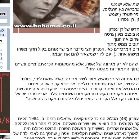
חשת שלא ישמעו
חביאה בין הרגלים/
הריקנות"
("שמש
: רן עפרון)
דש של רן עפרון
לוח
וא בעצם מעין גרסה
האי
הוציאה חנוך
א
תובים ממש מתוך
רים המרכזיים כאן, ועפרון חצי מדבר חצי שר אותם בקול חרוך משהו
2
מישהו אחר...), עם ליווי שמשאיר להם את הבמה.
9
16
23
הם לא רק מגרונה של אשה, אלא מהמקומות הכי אינטימיים ונשיים
30
בתוך התמודדות מהסוג הזה?
את זה הייתי מרגיש מוזר לשיר את זה. בגלל שזאת ליהי, יכולתי
עכשיו, אני זאת שפותחת רגליים. אני נורא קרוב אליה, אנחנו
הם של אח ואחות קרובים. הייתי איתה בניו יורק כשהיא הייתה שם,
איתה במקומות הקשים ובמקומות השמחים שלה. אני יודע בדיוק על
ת זה. רק בגלל הקירבה הזאת יכולתי להיות במקרה הזה אשה".
אבל לפני שהפך לאשה עבר עפרון (46) מסלול המוכר למוזיקאים ישראלים רבים. ב- 1984 הקים
קה מקומית. הם הוציאו שני שירים משלהם, אבל די מהר הפכו ללהקה
 אמנים אחרים, כששיתוף הפעולה הפורה והבולט מכולם היה
לאורך כארבע שנים ושלושה תקליטים. עפרון, שהפך גם לאבי ילדה של
 התקליט השני איתה, והצטרף לשלישי כקלידן אורח. לאחר שעזב