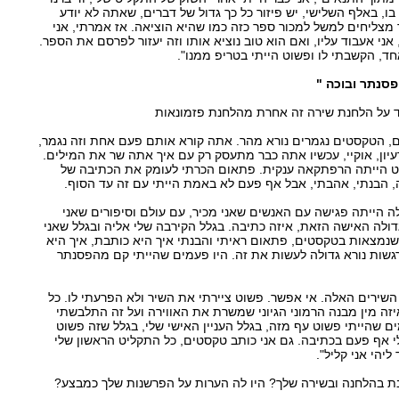
בו, באלף השלישי, יש פיזור כל כך גדול של דברים, שאתה לא יודע
 מצליחים למשל למכור ספר כזה כמו שהיא הוציאה. אז אמרתי, אני
ני אעבוד עליו, ואם הוא טוב נוציא אותו וזה יעזור לפרסם את הספר.
ד, הקשבתי לו ופשוט הייתי בטריפ ממנו".
פסנתר ובוכה "
ד על הלחנת שירה זה אחרת מהלחנת פזמונאות
, הטקסטים נגמרים נורא מהר. אתה קורא אותם פעם אחת וזה נגמר,
עיון, אוקיי, עכשיו אתה כבר מתעסק רק עם איך אתה שר את המילים.
וט הייתה הרפתקאה ענקית. פתאום הכרתי לעומק את הכתיבה של
ה, הבנתי, אהבתי, אבל אף פעם לא באמת הייתי עם זה עד הסוף.
הייתה פגישה עם האנשים שאני מכיר, עם עולם וסיפורים שאני
דולה האישה הזאת, איזה כתיבה. בגלל הקירבה שלי אליה ובגלל שאני
נמצאות בטקסטים, פתאום ראיתי והבנתי איך היא כותבת, איך היא
רגשות נורא גדולה לעשות את זה. היו פעמים שהייתי קם מהפסנתר
ג השירים האלה. אי אפשר. פשוט ציירתי את השיר ולא הפרעתי לו. כל
איזה מין מבנה הרמוני הגיוני שמשרת את האווירה ועל זה התלבשתי
ם שהייתי פשוט עף מזה, בגלל העניין האישי שלי, בגלל שזה פשוט
י אף פעם בכתיבה. גם אני כותב טקסטים, כל התקליט הראשון שלי
יהי אני קליל".
בת בהלחנה ובשירה שלך? היו לה הערות על הפרשנות שלך כמבצע?