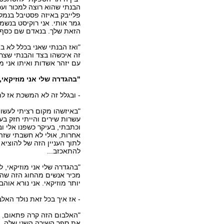
הבנתי שהוא רוצה למכור וע
פלייבק באיזה פסטיבל בנמל 
גמר אותי. אני רוקיסט בנשמ
הזאת שלך. בנאדם שם כסף, ה
"ואז הבנתי שאני בכלל לא 
זה איכשהו בצד והבנתי שצריך
עם יזהר אשדות ואיתו אני מנ
"בהגדרה שלי אני מוזיקאי,
- ובגלל זה לא המשכת אז לת
"באיזשהו מקום רציתי לעשות
עשרות שירים והייתי חזק בע
וכתבתי, בעיקר כשפנו אלי וב
אחרות, אולי לא חשבתי שזה 
לתוך העניין הזה של להוציא
להתאכזב...
"בהגדרה שלי אני מוזיקאי, ל
מכיר אנשים מהחוג הזה שהקר
יותר מוזיקאי. אני נורא אוה
- אז איך בכל זאת נולד האל
את ספר השירה השני שלה, `מ