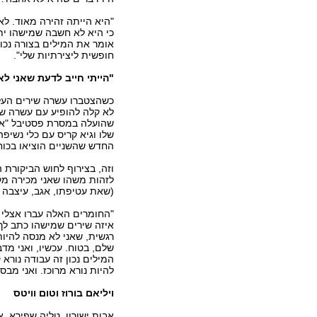
"היא הייתה זהירה מאוד. ל
כי היא לא חשבה שמישהו ית
אומר את המילים בצורה נכונ
חופשית ליצירתיות שלי".
"הייתי חייב לדעת שאני לא
כשהצטברו עשרה שירים העלו
לא קלה להופיע עם עשרה שי
שהועלה במסרת פסטיבל "אשה
שלו וגיא קריס עם כלי נשיפ
החדש שהשניים הוציאו בכוח
וזה, בצירוף לחוש הביקורת 
לזהות משהו שאני מכירה מק
(שאת עטיפתו, אגב, עיצבה 
"החומרים האלה עברו אצלי א
איזה שירים שמישהו כתב לך 
רגשית, שאני לא מנסה להיות
שלם, בטוח. עכשיו, ואני מד
המילים נכון זה עבודה נורא 
להיות נורא מרוכז. ואני מבסו
ויליאם בורוז וטום וויטס
אבות ישורון, טליה שפירא, 