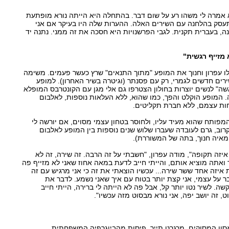
א אמרה לי משהו רע על שום דבר. בהתחלה היא הייתה נורא מופתעת
עסק בהלחנה עם השירים האלה. ההערות שלה היו בעיקר אם אני
ה, בעברית תקנית. לגבי הפרשנויות היא חסכה את זה ממני. נתנה יד
 מזייף רגשית"
 עפרון וחנוך את המופע "מתוך התנאים" שרץ כעשר פעמים. משימה
רים חדשים לגמרי, רק עם פסנתר (וגיטרה בשיר האחרון). למופע
" לנשים יוצרות בחולון הצטרפו גם אלי מגן עם הקונטרבס המופלא
ה. המופע הוקלט והפך, כמו שהוא, ללא העלאות נוספות, לאלבום
ות עצמם, ללא חברת תקליטים.
המפותח שהוא מעיד עליו, ולחוסר בטחון עצמי מסוים, אם יורשה לי
רוב, גרם לעובדה שעברו שלוש שנים נוספות בין המופע לאלבום
מאיה חנוך, בתה של המשוררת).
יזה תקופה", מודה עפרון, "חשבתי על זה הרבה. זה שירה, זה לא
ואתה מוציא אותם, והייתי חייב לדעת במאה אחוז שאני לא מזייף פה
 איזה אחד ששר שירה... עכשיו הוצאתי את זה כי אני מרגיש עם זה
בר על עצמי, אני קצת יותר בטוח עם איך שאני נשמע. לדבר את
קשה. לשיר נטו יותר קל, אבל פה לא הייתה לי ברירה, הייתי חייב
ט, זה יושב יפה, אני נורא מבסוט מזה עכשיו".
אסון המסוקים, מרגרט תייר, פיסות מהביוגרפיה המשפחתית