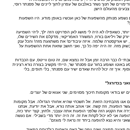
ימויים של חנוך נשזר באלבום של עפרון לתוך ליינים של פסנתר רוסי,
, צבעים מהעולם הישן.
ם נשמע מנותק מהשפעות של כאן ועכשיו באופן מודע. היו השפעות
?
יותר, כשאפילו לא היה לי מושג לאן הפרויקט הזה ילך, ליהי השמיעה
יורק של ויליאם בורוז, המשורר האמריקאי, מדקלם את השירים שלו,
 יש אורקסטרה שלמה. איזה עיבודים! את משתגעת מזה! והכל ענק
בשוק מזה. זה היה יפה כל כך, ואני חושב שזאת אחת ההשפעות על
תי לו כבר הרבה זמן אבל זה נמצא שם, זה טום ווייטס, עם הכבדות
סע באוטו ושומע בחור עם פסנתר שר, הייתי מקשיב בצורה נורא רצינית
סוף. איך זה יכול להיות שאדם ישיר עם פסנתר, בלי תופים, בלי
אני בכדורגל"
ים יש בודאי מקומות חיכוך מסוימים, שני אגואים של יוצרים.
ום אגו מהבחינה הזאת. אל תשכחי שהיא אחותי הגדולה. אבל מקומות
 עשר הופעות, וזה קשה. אני אוהב אותה נורא, אבל את יודעת, אנחנו
ירה את הקטע הזה שלפני הופעות אתה עצבני, ולחוץ, קצר יותר כזה,
הופעה אני לא יכול לקחת את זה. זה היה יותר מדי בשבילי. אם נעשה
אני והיא נצא להופעה ביחד זה נראה לי מוגזם".
 מציגה תמונה ישנה ויפה של האח והאחות בילדותם המאוד