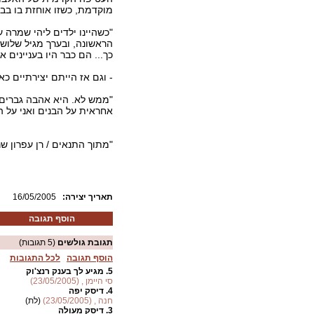
מוקדמת, כשזו אוחזת בו בבי
"כשהיינו ילדים ליהי שמרה ע
הראשונה, ובערך מגיל שלוש,
כך... הם כבר היו בעניינים 
- וגם אז הייתם יצירתיים כ
"ממש לא. היא אהבה גברים ו
אחראית על הבנים ואני על הכ
"מתוך התנאים / רן עפרון שר
:תאריך יצירה
16/05/2005
הוסף תגובה
תגובת גולשים
(5 תגובות)
הוסף תגובה
לכל התגובות
5.
מגיע לך בענק רנצ'וק
סי היימן , (23/05/2005)
4.
דיסק יפה
חנה , (23/05/2005)
(לת)
3.
דיסק מעולה