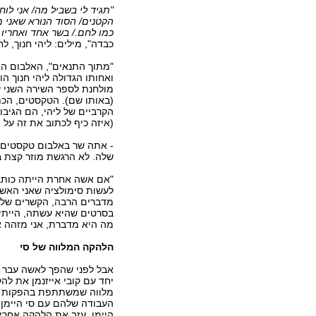
"תגיד לי בשביל מה/ אני לו
הקטנים/ הסוד הנורא שאני מ
כמו לחם./ בשר אחד ואחריו 
כבדה", מילים: ליהי חנוך, לחן
"מתוך התנאים", האלבום הח
ואחותו הגדולה ליהי חנוך ה
מולחנת לספר השירה השני ש
(באותו שם). הטקסטים, הכ
הקרביים של ליהי, הם הגיבו
(איזה כיף לכתוב את זה על 
- אתה שר באלבום טקסטים ש
שלה. לא הרגשת מוזר קצת 
"אם אשה אחרת הייתה כותבת 
לעשות סימולציה שאני האשה 
מדברים הרבה, הקשרים שלנו 
בסרטים שהיא עשתה, הייתי 
מה היא מדברת, אני מזהה א
הלהקה המלווה של סי
יחד עם קובי אייזנמן את לה
מלווה שמשתתפת בהפקות של
העבודה שלהם עם סי היימן 
היימן, עזב את הלהקה אחרי