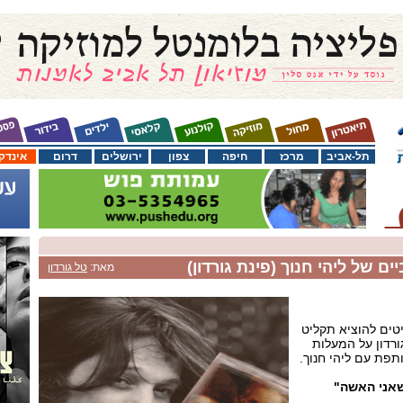
תל-אביב
מרכז
חיפה
צפון
ירושלים
דרום
אינדק
ם של ליהי חנוך (פינת גורדון)
מאת:
טל גורדון
טים להוציא תקליט
ורדון על המעלות
פת עם ליהי חנוך.
שאני האשה"