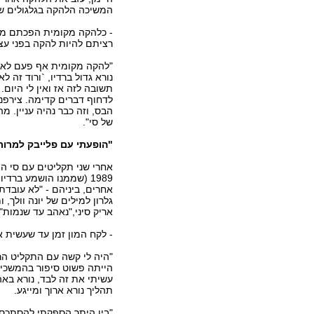
המשיכה הלהקה בגלגולים שונ
- כלהקה מקומית הפכתם מה
רציתם להיות להקה בפני ע
"להקה מקומית אף פעם לא הו
נורא גדול ברדיו, `ורוד זה 
תשובה לזה אז ואין לי היום.
לדחוף דברים קדימה. צירפנו
הבס, וזה כבר נהיה עניין. מ
של סי".
"הופעתי עם פלייבק למרות
אחרי שני תקליטים עם סי הי
1989 (שממנו הושמע ברד
אחרים, ביניהם - "לא עובדת
גלרון למילים של יונה וולך,
אריק סיני,"נאהב עד שנמות".
- לקח המון זמן עד שעשית 
"היה לי קשה עם התקליט הר
הייתה פשוט סיפור בהמשכים
עשיתי את זה לבד, נורא באה
תהליך נורא ארוך ומייגע.
"בין היתר הספקתי להסתכסך