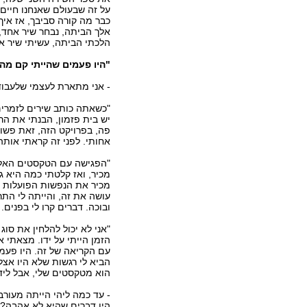
על זה שבעולם שאנחנו חיים 
כבר מה קורה סביבך, אז איך
אלך הביתה, נבחר שיר אחד, א
הלכתי הביתה, עשיתי שיר אח
"היו פעמים שהייתי קם מה
- אני מתארת לעצמי שלעבו
"כשאתה כותב שירים לזמרים
יש בית פזמון, הבנתי את הר
פה, בפרויקט הזה, זאת פש
אחותי. לפני זה קראתי אות
"הפגישה עם הטקסטים האלה 
מכיר, ואז קלטתי כמה היא ג
מכיר את הנפשות הפועלות ש
עושה את זה, והייתה לי הת
ובוכה. דברים קרו לי בפנים.
"אני לא יכול להלחין את סו
הזמן הייתי על ידו. מצאתי 
עם הקריאה של זה. היו פעמי
הביא לי רגשות שלא היו אצל
הוא מטקסטים שלי, אבל ליד ל
- עד כמה ליהי הייתה מעור
היו דברים שהיא לא אהבה?