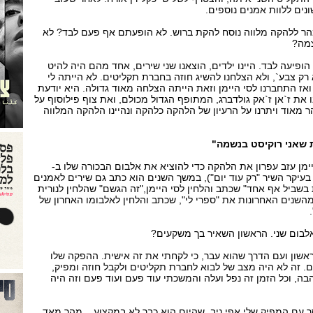
ים ללוות אמנים נוספים.
ר ללהקה מלווה נוסח להקת ברוש. לא הופעתם אף פעם לבד? לא
צמה?
פיעה לבד. היינו ילדים, הוצאנו שני שירים, אחד מהם היה להיט
לא רק צבע`, ולא הצלחנו להשיג חוזה בחברת תקליטים. לא הייתה לי
 ואז התחברנו לסי היימן וזאת הייתה הצלחה מאוד גדולה. היא יודעת
 את ז`אן ז`אק גולדברג, המתופף הגדול מכולם, ואת צוף פילוסוף על
הר מאוד ויתרנו על הרעיון של הלהקה כלהקה ונהיינו הלהקה המלווה
 שאני רוקיסט בנשמה"
ימן עזב עפרון את הלהקה כדי להוציא את אלבום הבכורה שלו ב-
יו בעיקר השיר "רק עוד יום"), במשך השנים הוא כתב גם שירים לאמנים
 בשביל אף אחד" שכתב והלחין לסי היימן,"זה הגשם" שהלחין לנורית
 ומהשנים האחרונות את "ספרי לי", שכתב והלחין לאלבומו האחרון של
אלבום שני. הראשון השאיר בך משקעים?
אשון ועם הדרך שהוא עבר, כי לקחתי את זה אישית. ההפקה שלו
. זה לא היה מצב של לבוא לחברת תקליטים ולקבל חוזה ומפיק,
בה, וכל הזמן זה נפל ועלה והמשכתי עוד פעם ועוד פעם וזה היה
 עם המפיק שלי אפי ניב, שהיום הוא כבר לא במקצוע... מהר מאד