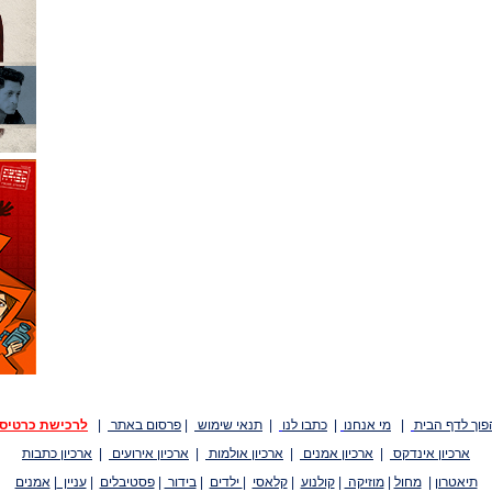
פוך לדף הבית
|
מי אנחנו
|
כתבו לנו
|
תנאי שימוש
|
פרסום באתר
|
לרכישת כרטיס
ארכיון אינדקס
|
ארכיון אמנים
|
ארכיון אולמות
|
ארכיון אירועים
|
ארכיון כתבות
תיאטרון
|
מחול
|
מוזיקה
|
קולנוע
|
קלאסי
|
ילדים
|
בידור
|
פסטיבלים
|
עניין
|
אמנים