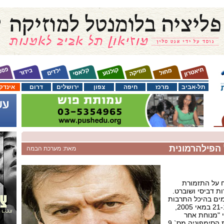
תל-אביב
מרכז
חיפה
צפון
ירושלים
דרום
אינדק
ל הפילהרמונית
מאת: מערכת הבמה
צח על התזמורת
ת דביסי ושוברט.
ים בהיכל התרבות
בתל-אביב בין התאריכים 21-18 במאי 2005,
י "מנוחת אחר
הצהרים של פאון ו"הים" ואת הסימפוניה מס` 9