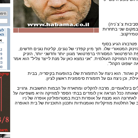
ביבות צ`צ`ניה)
 במקום שני בתחרות
לוח
טמירקנוב.
האי
א
פטרבורג הגיע בסוף
נוק המטאורי שלו. תוך מיון קפדני של נגנים, קליטת נגנים חדשים,
2
הרפרטואר המסורתי ברפרטואר מגוון יותר וחדשני יותר, הזניק
9
מרת המוזיקה העולמית. "אני נמצא כאן על מנת לייצר צליל" הוא אמר
16
23
ה ישפוט הקהל".
30
יק ואהוד. הוא ניצח על התזמורת שלו בהופעות בקיסריה, בבית
ת, וכן ניצח גם על תזמורת סימפונית ראשון לציון.
ים בינלאומיים, מרבה להקליט ומתארח על הבמות החשובות. גרגייב
 שאותה ככל הנראה אין לומדים בבתי הספר למוזיקה והיא משפיעה על
לאחרונה הוא מנצח על אופרות רבות במטרופוליטן אופרה של ניו
של החלטות מוזיקליות ואומנותיות ותכנון התוכניות של בית האופרה