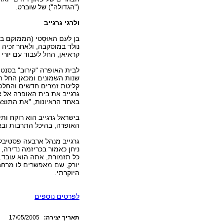
("הגדולה") של שוברט.
ולרגי גרגייב
בן לעם האוּסֶטי (הממוקם בס
נולד במוסקבה, ולאחר זכיה
קראיאן, החל לעבוד עם יורי 
לבית האופרה "קירוב" בסנט 
שנות השמונים ומכאן החל הזי
קליטת זמרים חדשים והחלפת 
גרגייב את בית האופרה אל צ
באחד הראיונות, "את התוצא
בישראל גרגייב הוא רוקח ות
האופרה, בהיכל התרבות ובאיל
גרגייב מנהל ארבעה פסטיבל
ניחן כאמור בכריזמה נדירה,
כל תזמורת, אתה הוא עובד. 
יורק, שם מאפשרים לו מרחב 
היוקרתי.
לפרטים נוספים
:תאריך יצירה
17/05/2005