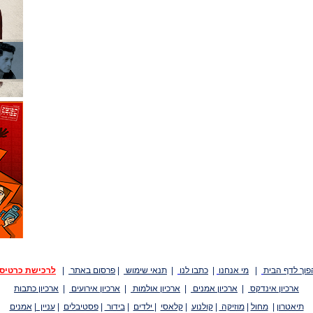
פוך לדף הבית
|
מי אנחנו
|
כתבו לנו
|
תנאי שימוש
|
פרסום באתר
|
לרכישת כרטיס
ארכיון אינדקס
|
ארכיון אמנים
|
ארכיון אולמות
|
ארכיון אירועים
|
ארכיון כתבות
תיאטרון
|
מחול
|
מוזיקה
|
קולנוע
|
קלאסי
|
ילדים
|
בידור
|
פסטיבלים
|
עניין
|
אמנים