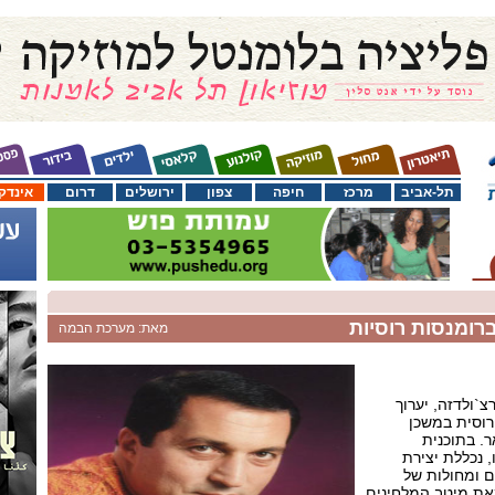
תל-אביב
מרכז
חיפה
צפון
ירושלים
דרום
אינדק
רומנסות רוסיות
מאת: מערכת הבמה
צ`ולדזה, יערוך
רוסית במשכן
ה, ב-17 בינואר. בתוכנית
 נכללת יצירת
ם ומחולות של
מאת מיטב המלחינים