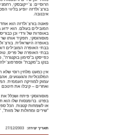
הרוסיים: צ`ייקובסקי, רחמנינ
בורצ`ולדזה יופיע בליווי הפ
איבנובה.
פאטה בורצ`ולדזה הוא אחד
המובילים בעולם. הוא ידוע ב
באופרות של ורדי וכן כבוריס
מוסורגסקי, תפקיד אותו שר 
באופרה הישראלית. בורצ`ול
בבתי האופרה המובילים דוגמ
בבתי האופרה של פריס, טוקי
כפייסקו ב"סימון בוקנגרה", 
בנקו ב"מקבת" וספרפוצ`ילה ב
אין כמעט מלחין רוסי שלא 
המלנכוליות והגעגועים, אה
עמוק למוזיקה העממית. המלחי
ואחרים – קיבלו את חינוכם 
מוסורגסקי פיתח ושכלל את ס
בפרט. ברומנסות שלו הוא חוש
או לשמחות קטנות. הכל ספו
"שירים ומחולות של מוות", "
:תאריך יצירה
27/12/2003