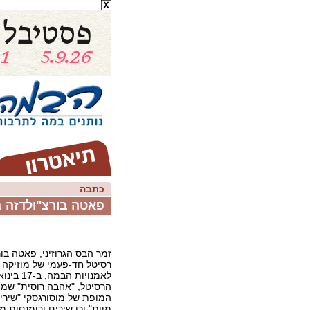
כתבה
פאטה בורצ''ולדזה ב
זמר הבס הגרוזיני, פאטה בור
רסיטל חד-פעמי של מוזיקה 
לאמנויות הבמ
הרסיטל, "אהבה רוסית" שמו,
המופת של מוסורגסקי "שירי
מוות" וכן שירים ורומנסות 