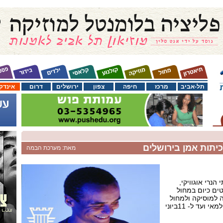
תל-אביב
מרכז
חיפה
צפון
ירושלים
דרום
אינדק
 כיתות אמן בירושלים
מאת: מערכת הבמה
הנרי אוגוויקי,
ים כיום במחול
 למוסיקה ולמחול
בירושלים בין התאריכים 30 למאי ועד ל- 11ביוני