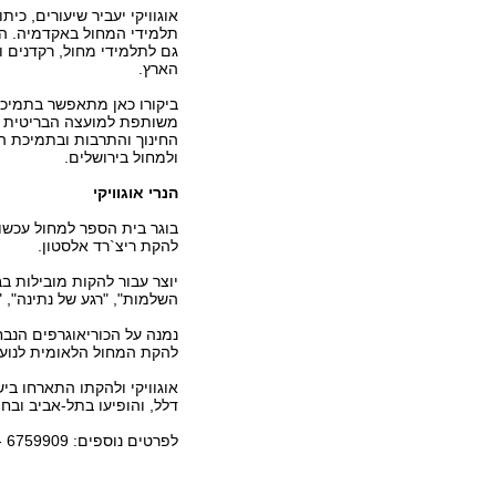
אוגוויקי יעביר שיעורים, כית
תלמידי המחול באקדמיה. ה
גם לתלמידי מחול, רקדנים ו
הארץ.
משותפת למועצה הבריטית ו
החינוך והתרבות ובתמיכת 
ולמחול בירושלים.
הנרי אוגוויקי
להקת ריצ`רד אלסטון.
יוצר עבור להקות מובילות בבר
השלמות", "רגע של נתינה", "נ
נמנה על הכוריאוגרפים הנב
להקת המחול הלאומית לנוער
דלל, והופיעו בתל-אביב ובחי
לפרטים נוספים: 6759909 - 02