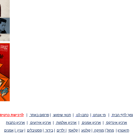
פוך לדף הבית
|
מי אנחנו
|
כתבו לנו
|
תנאי שימוש
|
פרסום באתר
|
לרכישת כרטיס
ארכיון אינדקס
|
ארכיון אמנים
|
ארכיון אולמות
|
ארכיון אירועים
|
ארכיון כתבות
תיאטרון
|
מחול
|
מוזיקה
|
קולנוע
|
קלאסי
|
ילדים
|
בידור
|
פסטיבלים
|
עניין
|
אמנים