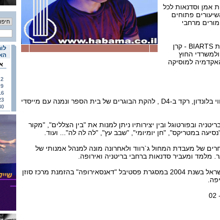
ות אמן וסדנאות לכל
שיעורים פתוחים
מורים מרחבי
ביקורו כאן מתאפשר בתמיכת BIARTS - קרן
לוח
למשרדי החוץ
האי
האקדמיה למוסיקה
א
2
9
16
23
בוגר בית הספר למחול עכשווי בלונדון, רקד ב-D4 , להקת הבוגרים של בית הספר ונמנה עם מייסדי
30
יטניה ובפורטוגל ובין יצירותיו ניתן למנות את "בין הצללים", "מקור
סיעה במטריקס", "חן יומיומי", "שבב עץ", "לה לה לה"... ועוד.
חרים של מעבדת המחול ג`רווד ולאחרונה מונה למנהל אמנותי של
. מלמד ומעביר סדנאות ברחבי בריטניה ואירופה.
אוגוויקי ולהקתו התארחו בישראל בשנת 2004 במסגרת פסטיבל "דאנסאירופה" בהזמנת מרכז סוזן
פה.