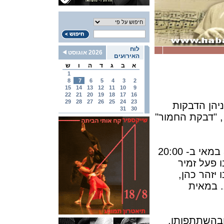
לוח
2026 אוגוסט
האירועים
א
ב
ג
ד
ה
ו
ש
1
8
7
6
5
4
3
2
15
14
13
12
11
10
9
22
21
20
19
18
17
16
29
28
27
26
25
24
23
ניהן הדבקות
31
30
 , "דבקת החמור"
ערב ההוקרה, "קול זמיר", יתקיים ביום שלישי , ה-31 במאי ב- 20:00
 פעל זמיר
יזהר כהן,
. במאית
ובהשתתפותו.