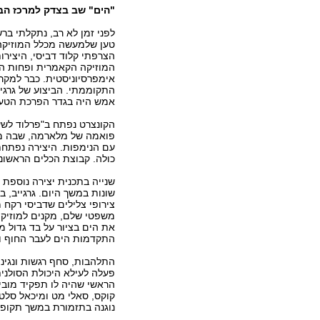
"הים" שב בצדק למרכז ה
לפני זמן לא רב, נתקלתי ב
טען שלמעשה מכלל המוזיקה
הצרפתי קלוד דביסי, היצירו
המוזיקה הקאמרית ופחות ה
אימפרסיוניסטית. כבר למקר
התקוממתי. הביצוע של גרגיי
אמש היה בגדר הפרכת הטענ
הקונצרט נפתח ב"פרלוד לשע
פואמה של מלארמה, שבה מתו
עם הנימפות. היצירה נפתחת 
כולה. קבוצת הכלים הראשונ
שנייה בתכנית יצירה נוספת
שונות במשך היום. גרגייב, 
צירופי צלילים שדביסי רקח 
משפטי שלם, מקנים למוזיקה
את הים בציור על בד גדול 
התקדמות הים לעבר החוף ו
התלהבות, סחף רגשות ונגינ
פעלה לעילא היכולת הסולנית
הראשי שהיה לו תפקיד מוביל 
קוקס, סאלי מט ומיכאל סלטק
נוגנה בתזמורת במשך תקופ