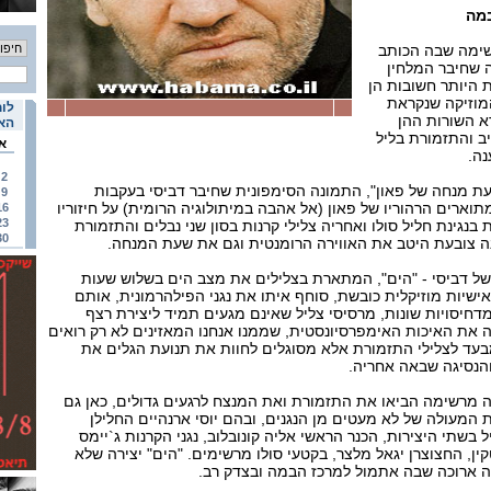
במה
רשימה שבה הכותב
 שחיבר המלחין
ת היותר חשובות הן
מוזיקה שנקראת
לוח
א השורות ההן
האי
ב והתזמורת בליל
א
ה.
2
ת מנחה של פאון", התמונה הסימפונית שחיבר דביסי בעקבות
9
ארים הרהוריו של פאון (אל אהבה במיתולוגיה הרומית) על חיזוריו
16
23
בנגינת חליל סולו ואחריה צלילי קרנות בסון שני נבלים והתזמורת
30
ה צובעת היטב את האווירה הרומנטית וגם את שעת המנחה.
 של דביסי - "הים", המתארת בצלילים את מצב הים בשלוש שעות
באישיות מוזיקלית כובשת, סוחף איתו את נגני הפילהרמונית, אותם
מדחיסויות שונות, מרסיסי צליל שאינם מגעים תמיד ליצירת רצף
 את האיכות האימפרסיונסטית, שממנו אנחנו המאזינים לא רק רואים
מבעד לצלילי התזמורת אלא מסוגלים לחוות את תנועת הגלים את
הנסיגה שבאה אחריה.
ה מרשימה הביאו את התזמורת ואת המנצח לרגעים גדולים, כאן גם
 המעולה של לא מעטים מן הנגנים, ובהם יוסי ארנהיים החלילן
בשתי היצירות, הכנר הראשי אליה קונובלוב, נגני הקרנות ג`יימס
ין, החצוצרן יגאל מלצר, בקטעי סולו מרשימים. "הים" יצירה שלא
ה ארוכה שבה אתמול למרכז הבמה ובצדק רב.