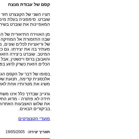
קסם של עבודת מנצח
שוברט. סימפוניה בעלת מימ
המאפיינות את שוברט בשירי
מן האווירה התיאורית של המו
שבה התזמורת אל המוזיקה ה
של וריאציות לכלים שונים, 
מעתיר בה את יצירתו. גם כא
המיטב. שוברט ביצירה הזאת 
והאבובן ברוס ויינשטין, אבל
הכלים הזאת כשרק לרגע בפר
בסופו של דבר על הקסם הגדו
אלכסונית קדימה, תנועת של
משיג את מטרותיו אחת לאחת
גרגייב שבדרך כלל אינו מש
חידה לא פתורה - מדוע החלי
את שלוש האצבעות האחרות ל
בביקורים הבאים.
מועדי הקונצרטים
:תאריך יצירה
19/05/2005