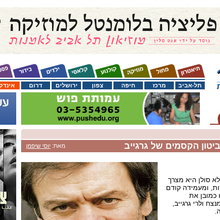
תל-אביב
מרכז
חיפה
צפון
ירושלים
דרום
אינדק
טון הקסמים של גרגייב
מאת:
יוסי שיפמן
לא סולן היא מצרך
ות, ומעמידה קודם
 כמובן את
צח ולרי גרגייב,
.