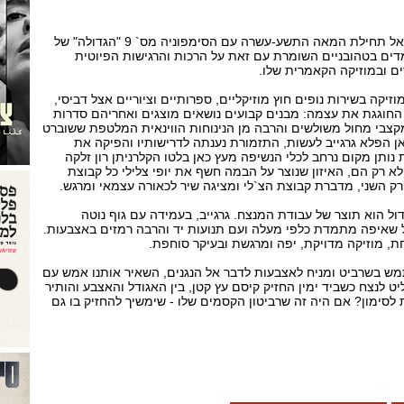
חציו השני של הקונצרט חזר אל תחילת המאה התשע-עשרה עם הסימפוניה מס` 9 "הגדולה" של
דים בטהובניים השומרת עם זאת על הרכות והרגישות הפיוטית
ם ובמוזיקה הקאמרית שלו.
זיקה בשירות נופים חוץ מוזיקליים, ספרותיים וציוריים אצל דביסי,
חוגגת את עצמה: מבנים קבועים נושאים מוצגים ואחריהם סדרות
מקצבי מחול משולשים והרבה מן הנינוחות הווינאית המלטפת ששוברט
ן הפלא גרגייב לעשות, התזמורת נענתה לדרישותיו והפיקה את
נותן מקום נרחב לכלי הנשיפה מעץ כאן בלטו הקלרניתן רון זלקה
 לא רק הם, האיזון שנוצר על הבמה חשף את יופי צלילי כל קבוצת
ק השני, מדברת קבוצת הצ`לי ומציגה שיר לכאורה עצמאי ומרגש.
ל הוא תוצר של עבודת המנצח. גרגייב, בעמידה עם גוף נוטה
 שאיפה מתמדת כלפי מעלה ועם תנועות יד והרבה רמזים באצבעות.
, מוזיקה מדויקת, יפה ומרגשת ובעיקר סוחפת.
תמש בשרביט ומניח לאצבעות לדבר אל הנגנים, השאיר אותנו אמש עם
ט לנצח כשביד ימין החזיק קיסם עץ קטן, בין האגודל והאצבע והותיר
סימון? אם היה זה שרביטון הקסמים שלו - שימשיך להחזיק בו גם