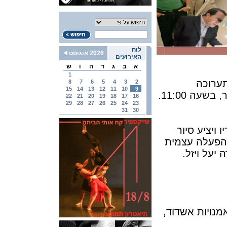
לוח
2026 אוגוסט
האירועים
א
ב
ג
ד
ה
ו
ש
1
תערוכה
8
7
6
5
4
3
2
15
14
13
12
11
10
9
"להתבוננות בעין אחת, מקרוב...." באצירת יונה פישר, בשעה 11:00.
22
21
20
19
18
17
16
29
28
27
26
25
24
23
31
30
 ויציע סיור
להפעלה עצמית
יעל ויזל.
` הגדוד העברי 16 מרכז האמנויות אשדוד,