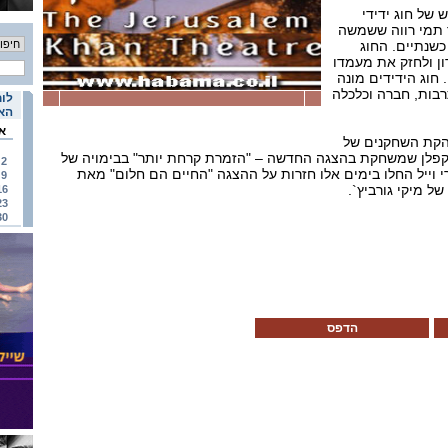
 של חוג ידידי
ד תמי רווה ששמשה
כשנתיים. החוג
ן ולחזק את מעמדו
 חוג הידידים מונה
י תרבות, חברה וכלכלה
לוח
האי
א
הקת השחקנים של
-קפלן שמשחקת בהצגה החדשה – "הזמרת קרחת יותר" בבימויה של
2
י וייל החלו בימים אלו חזרות על ההצגה "החיים הם חלום" מאת
9
של מיקי גורביץ`.
16
23
30
הדפס