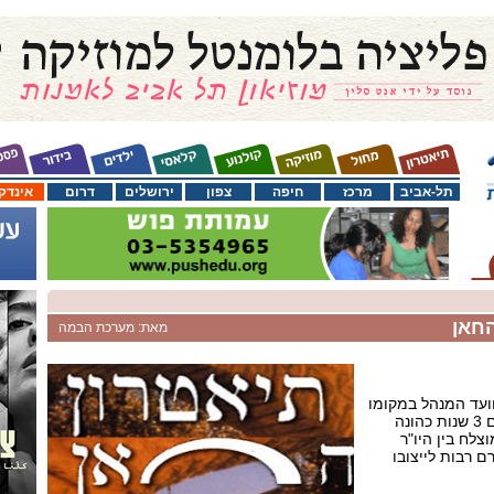
תל-אביב
מרכז
חיפה
צפון
ירושלים
דרום
אינדק
החאן
מאת: מערכת הבמה
ועד המנהל במקומו
של מר אברהם קושניר שסיים 3 שנות כהונה
לח בין היו"ר
ם רבות לייצובו