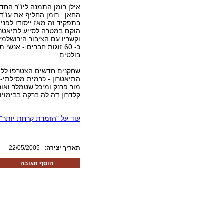
אילן רומן התמנה ליו"ר החדש
החאן . רומן החליף את עו"
בתפקיד זה מאז ייסודו לפני 
הוקם במטרה לסייע לתיאטרו
וקשריו עם הציבור הירושלמי.
כ- 60 זוגות חברים - אנש
בולטים.
שחקנים חדשים הצטרפו לל
התיאטרון - כרמית מסילתי
מור פרנק ומיכל שטמלר ואור
קלדרון דה לה ברקה בבימויו 
עוד על "הזמרת קרחת יותר"
:תאריך יצירה
22/05/2005
הוסף תגובה