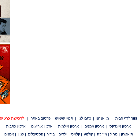
פוך לדף הבית
|
מי אנחנו
|
כתבו לנו
|
תנאי שימוש
|
פרסום באתר
|
לרכישת כרטיס
ארכיון אינדקס
|
ארכיון אמנים
|
ארכיון אולמות
|
ארכיון אירועים
|
ארכיון כתבות
תיאטרון
|
מחול
|
מוזיקה
|
קולנוע
|
קלאסי
|
ילדים
|
בידור
|
פסטיבלים
|
עניין
|
אמנים