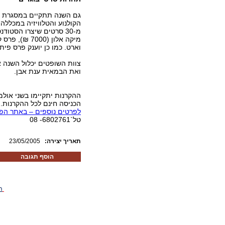
גם השנה תתקיים במסגרת ה
הקולנוע והטלוויזיה במכללה
מ-30 סרטים שיצרו הסט
וארט. כמו כן יוענק פרס פית
צוות השופטים יכלול השנה א
ואת הבמאית ענת אבן.
ההקרנות יתקיימו בשני אול
הכניסה חינם לכל ההקרנות. יש לה
לפרטים נוספים – באתר הפ
טל`6802761- 08
:תאריך יצירה
23/05/2005
הוסף תגובה
ה