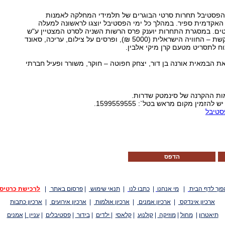
פסטיבל תחרות סרטי הבוגרים של תלמידי המחלקה לאמנות
 האקדמית ספיר. במהלך כל ימי הפסטיבל יוצגו לראשונה למעלה
ודנטים. במסגרת התחרות יוענק פרס הרשות השניה לסרט המצטיין ע"ש
מיקה אלון (7000 ₪), פרס קשת – החוויה הישראלית (5000 ₪), ופרסים על צילום, עריכה, סאונד
וח לתסריט מטעם קרן מיקי אלבין.
ת הבמאית אורנה בן דור, יצחק חפוטה – חוקר, משורר ופעיל חברתי
מות ההקרנה של סינמטק שדרות.
זמין מקום מראש בטל`: 1599559555.
סטיבל
הדפס
פוך לדף הבית
|
מי אנחנו
|
כתבו לנו
|
תנאי שימוש
|
פרסום באתר
|
לרכישת כרטיס
ארכיון אינדקס
|
ארכיון אמנים
|
ארכיון אולמות
|
ארכיון אירועים
|
ארכיון כתבות
תיאטרון
|
מחול
|
מוזיקה
|
קולנוע
|
קלאסי
|
ילדים
|
בידור
|
פסטיבלים
|
עניין
|
אמנים