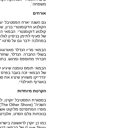
משפחה`.
אורחים
גם השנה יארח הפסטיבל יוצר
הקולנוע הדקומנטרי בניון, שו
של סעיף לתימן בניסיון לגל
במהלכה ידבר גם על סרטו "וי
בשולי החברה. הנדלר, שחזר 
חברתי מחוספס ומרגש. בתום
של הבמאי זכה בעבר בפרס 
באגרוף תאילנדי.
הקרנות מיוחדות
במסגרת הפסטיבל יוקרנו, לר
מפרו המתפרנס מליקוט אשפה
בנוכחות צלם הסרט, אלברטו
Love Story) של הב