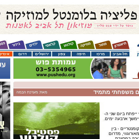
תל-אביב
מרכז
חיפה
צפון
ירושלים
דרום
אינדק
ום משפחתי מתמיד
מאת: מערכת הבמה
ייפתח ביום שני ה-
מנטריים - בין
אורוגווי, מדרום
כורה במסגרת