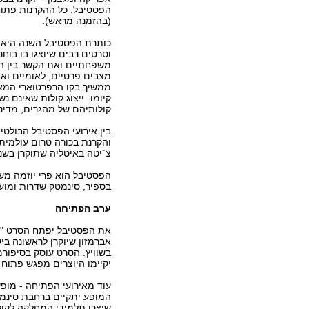
הפסטיבל. כל ההקרנות פתוח
(בהזמנה מראש).
כותרת הפסטיבל השנה היא 
וסרטים רבים שיוצגו בו בוח
משפחתיים ואת הקשר בין ה
מצבים פרטיים, לאומיים וא
ממשיך בקו הרפרטוארי המאפ
קיומו- ייצוג קולות שאינם נ
קולותיהם של מהגרים, מדינו
בין אירועי הפסטיבל הבולטי
והקרנת בכורה טרום עולמית
צ`יטה באיטליה שתוקרן בשנ
הפסטיבל הוא פרי יוזמה מש
בספיר, סינמטק שדרות ומוע
ערב הפתיחה
את הפסטיבל יפתח הסרט "גבר
אברמזון שיוקרן לראשונה ב
בשוויץ. הסרט עוסק בסיפורם
יקיימו היוצרים מפגש פתוח
עוד מאירועי הפתיחה - מופע 
המופע יתקיים ברחבת סינמט
שיצרו תלמידי המחלקה לקול