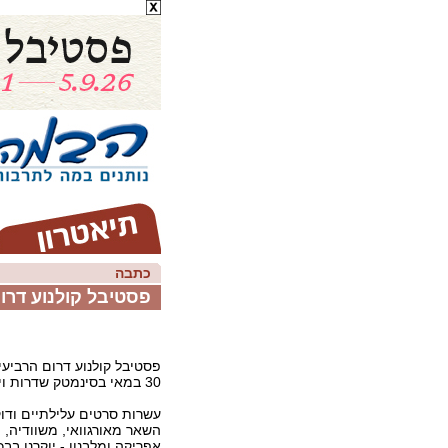
כתבה
פסטיבל קולנוע דר
פסטיבל קולנוע דרום הרביעי 
30 במאי בסינמטק שדרות ויימשך ארבעה ימים.
עשרות סרטים עלילתיים ודוקו
השאר מאורגוואי, משוודיה, מ
אפריקה ומלבנון - יוקרנו בב