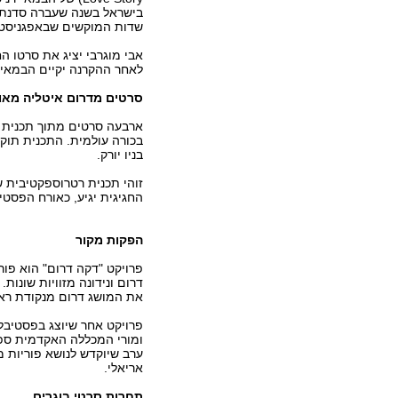
בישראל בשנה שעברה סדנת א
שדות המוקשים שבאפגניסטן
אבי מוגרבי יציג את סרטו 
לאחר ההקרנה יקיים הבמאי
סרטים מדרום איטליה מאול
ארבעה סרטים מתוך תכנית ה
בניו יורק.
זוהי תכנית רטרוספקטיבית 
החגיגית יגיע, כאורח הפסטי
הפקות מקור
פרויקט "דקה דרום" הוא פו
דרום ונידונה מזוויות שונו
את המושג דרום מנקודת ראו
פרויקט אחר שיוצג בפסטיבל 
ומורי המכללה האקדמית ספי
ערב שיוקדש לנושא פוריות מ
אריאלי.
תחרות סרטי בוגרים