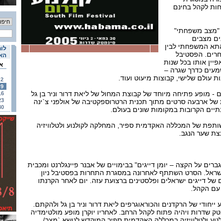
ות לקהל בחינם
"מצב משפחתי"
נים מצבים
תא המשפחתי לבין
לוח
חרים. הפסטיבל
האי
יין אותו בכל שנות
א
שמעים כדרך שגרה –
ת עולם שלישי, קבוצות מיעוט ועוד.
2
9
ם - מופע פתיחה מיוחד של קבוצת המחול של ליאת דרור וניר בן גל
16
23
 של ארבעה סרטים מתוך תכנית הרטרוספקטיבה של אולפני צ`ינה
30
תיים הקרובות במקומות שונים בעולם.
ותפת של המכללה האקדמית ספיר, המחלקה לקולנוע ולטלוויזיה
צת שער הנגב.
ים על הקצה – יומן דייגים" בבימויים של אבנר פיינגלרנט ומכבית
ישראל. הסרט השתתף לאחרונה במסגרת התחרות בפסטיבל ניון
 של דייגים ישראלים ופלסטינים ברצועת עזה. יום לאחר הקרנתו
 עם הקהל.
ייחודי של הרקדנים והכוראוגרפים ליאת דרור וניר בן גל ולהקתם.
ק שדרות ויהיה פתוח לקהל הרחב. לאחריו יוקרן מופע מולטימדיה
נוע ולטלוויזיה במכללה האקדמית ספיר המוקדש לנושא `מצב/