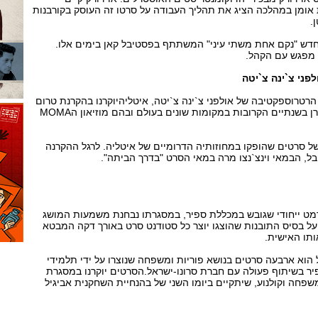
ומן במהלכה הציג את תהליך העבודה על סרטו זה העוסק בקורבנות
.
החדש "נקם אחת משתי עיני" המשתתף בפסטיבל קאן בימים אלו.
 מפגש עם הקהל.
פני צ`ינה צ`יטה
רטרוספקטיבה של אולפני צ`ינה צ`יטה, איטליהיוקרנו בהקרנת טרום
בכורה עולמית. התכנית תוקרן בשנתיים הקרובות במקומות שונים בעולם ובהם מוזיאון הMOMA
של סרטים שהופקו במחוזותיה הדרומיים של איטליה. לרגל ההקרנה
בל, הבמאי וינצ`נצו מרה במאי הסרט "בדרך הביתה".
רמט ייחודי שגובש במכללת ספיר, במסגרתו נבחנת משמעות המושג
ת. על בסיס התובנות שהוצגו יוצר כל סטודנט סרט באורך דקה המבטא
תו האישית.
הוא ארבעה סרטים בנושא פוריות ומשפחה שנוצרו על ידי תלמידי
ר בשיתוף פעולה עם חברת סרונו-ישראל.הסרטים יוקרנו במסגרת
שפחה וקולנוע, שיתקיים ביומו השני של בהנחיית השחקנית אביגיל