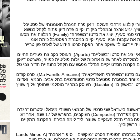
י קולנוע מרחבי העולם. ז`אן פרה המנהל האומנותי של פסטיבל
ויץ. יגיע ארצה ובמהלך ביקורו יקיים פרה דיון פתוח לקהל בנושא
קולנוע דוקומנטרי. הבמאי הדני סמי סעיף, יציג את סרטו "משפחה" (Family) המלווה את מסעו
ות את עקבות אביו. סעיף יקיים במסגרת הפסטיבל כיתת אומן
דויי דוגוויל" שעקב אחרי הפקת סרטו הידוע של לארס פון טרייר.
הבמאי מריו הנדלר מאורוגוואי יציג את סרטו "בשוליים" (Aparte), העוסק בקבוצת צעירים החיים
למולדתו לאחר שנים ארוכות של גלות פוליטית כפויה, משרטט דיוקן
 הקרנת הסרט יקיים הנדלר מפגש עם הקהל בהנחיית הד"ר צבי טל.
הבמאי תומס טומנה שיגיע עם סרטו "משפחתי האפריקאית" (Ma Famille Africaine). סרט קודם
מיוחד במסגרת פסטיבל סרטי הסטודנטים בתל אביב. הבמאי ואדים
ינדרייקו משוויץ שיציג את סרטו "באשקים" (Bashkim). העוסק במהגר מוסלמי שהופך אלוף שוויץ
אשונה בישראל שני סרטיו של הבמאי השוודי מיכאל ויסטרום "הגדה
השניה" (The Other Shore) ו"קומפדרה" (Compadre) העוקבים, בהפרש של 17 שנה, אחר זוג
 בהרי הזבל הענקיים שנוצרו ליד לימה הבירה. ההקרנה תתקיים
 הרשקוביץ.
כמו כן יוקרן לראשונה בישראל בגרסתו הסופית הסרט "מוקשים – סיפור אהבה" (Lands Mines-A
מאי דניס או`רורק מבכירי הדוקומנטריסטים האוסטרלים. או`רורק קיים