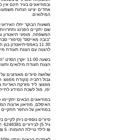
ובמוזיאונים בעיר חינם אין 
אחדים יציעו הנחות משמעותי
המילואים.
משעות הבוקר יחלו האירועים
שם יתקיים הפנינג ותחרויות
המשפחה, מופעי תיאטרון ו
11:30 באמפיתיאטרון בגן
להצגה עם הצגת תעודת מילו
הצגת תעודת מילואים ותעודה מזהה,
-
מפגש: ליד מזרקת האריות מו
יפו, מול לשכת המידע לתיירי
האיסלם, מוזיאון ארצות המקר
במוזיאון על-התפר תתקיים ת
₪ לילד.טיילת החומות- 5 ₪ לילד ו-8 ₪ למבוגר (כנגד הצגת תעודת מילואים).
לאתרים הבאים יינתנו 50% הנחה לאיש מילואים + ילד אחד (עם הצגת תעודת מילואים) -