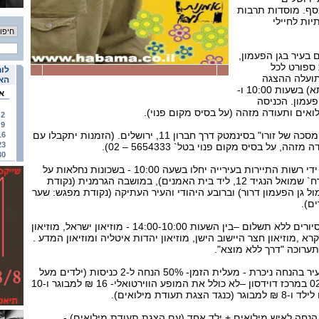
כסף. מוסדות תרבות
ות לחיילי
 בעיר בגן הפעמון,
 ספורט לכל
לוח
תועלה ההצגה
האי
"בובה מאייסס" (סיפורי סבתא) בשעות 10:00 ו-
א
 הפעמון. הכניסה
אים ותעודה מזהה (על בסיס מקום פנוי).
2
9
בשעה 11:00 יוקרן הסרט "המסכה של זורו" בסינמטק דרך חברון 11, ירושלים. (הזמנות יתקבלו עם
16
23
 על בסיס מקום פנוי בטל` 5654333 – 02).
30
שלושה סיורים מאורגנים על ידי רשות התיירות בעירייה יחלו בשעה 10:00 - בשכונות נחלאות על
גבול רחביה (נקודת מפגש: רח` שמואל הנגיד 12, ליד בית האמנים), במושבה הגרמנית (נקודת
ל גן הפעמון דרור) וברובע היהודי והעיר העתיקה (נקודת מפגש: שער
ם).
במוזיאונים הבאים יתקיימו סיורים ללא תשלום –בין השעות 14:00-10:00 - מוזיאון ישראל, מוזיאון
א ,מוזיאון חצר היישוב הישן, מוזיאון יהדות איטליה ומוזיאון המדע .
ערוכה "דרך ללא מוצא".
סיורים נוספים ניתן לקיים בעיר בהנחה ניכרת - מעלית הזמן- 50% הנחה ל-2 כניסות (ילדים מעל
גיל 5) לבירורים 6248381 -02 במרכז דוידסון –לא כולל את המופע הווירטואלי- 16 ₪ למבוגר ו-10