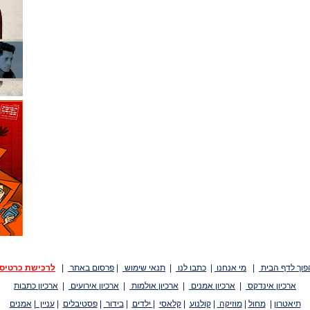
פוך לדף הבית
|
מי אנחנו
|
כתבו לנו
|
תנאי שימוש
|
פרסום באתר
|
לרכישת כרטיס
ארכיון אינדקס
|
ארכיון אמנים
|
ארכיון אולמות
|
ארכיון אירועים
|
ארכיון כתבות
תיאטרון
|
מחול
|
מוזיקה
|
קולנוע
|
קלאסי
|
ילדים
|
בידור
|
פסטיבלים
|
עניין
|
אמנים