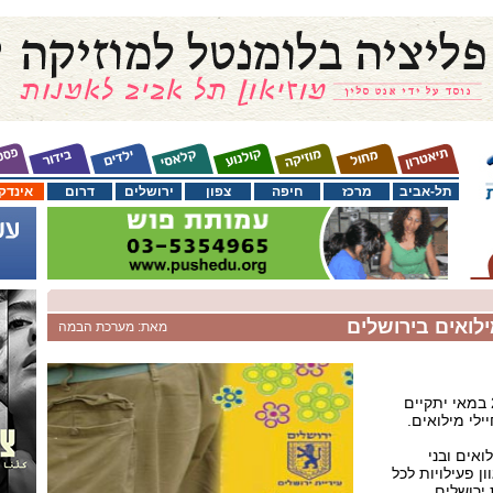
תל-אביב
מרכז
חיפה
צפון
ירושלים
דרום
אינדק
ילואים בירושלים
מאת: מערכת הבמה
בל"ג בעומר, יום שישי ה- 27 במאי יתקיים
ילי מילואים.
ואים ובני
 פעילויות לכל
ירושלים