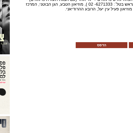
מנהרות הכותל (- בתיאום מראש בטל`: 6271333- 02 ), מוזיאון הטבע, הגן הבוטני, המרכז
זיאון פעיל עין יעל, הרובע ההרודיאני.
הדפס