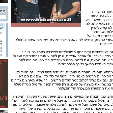
ותר בתולדות
ה לא היה קשור
רית כי מאלה היה
צום כשלא קמה לה
לוח
לא קשה להבין
האי
ילות משותפת.
א
בינונית מאוד של
חרי הפירוק, ותגיעו לתוצאה הבלתי נמנעת, שכוללת איחוד נוסטלגי,
2
ירקרקים.
9
16
23
שום רע בלעשות קצת כסף מפופולריות שנצברה בעמל רב. סיבוב
30
ורר, ובצדק, גלי אהדה אדירים, ונתן להם צ`אנס להחזיר את הגלגל
כר אותם מפעם, וגם לכמה וכמה מצטרפים חדשים, מה היה להם
שרוד בצמרת במשך כל כך הרבה שנים.
הסוג הזה לא מוותרים פעמיים. זה יהיה קשה למדי, וגם מאוד לא
ר אל החיים הקשים כאמני סולו. קשה עד כדי כך, שגם אם הם לא
ים, וגם אם צריך לכתוב כמה שירים חדשים, ולהשקיע מאמצים גדולים
ר במשהו את משינה של פעם, זו רק פשרה קטנה אל מול מטרה נעלה
צת את התחושה המשכרת של ההצלחה.
דש. כמו חבורה של מוזיקאים מצוינים, שאת שיתוף הפעולה המקצועי
ייצר צליל שמנסר את הרמקולים, אבל אין להם הרבה מה להגיד. אולי
ומים של פעם, אבל אי אפשר להמנע מלחוש אכזבה. המילים עייפות
ובם פשטניים וחסרי השראה, וגם יובל בנאי, שהשירה שלו הייתה
ח להגביה גם את הבינוניים שבשירים שלהם, מדקלם את השירים