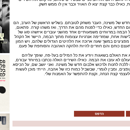
, כאילו כבר קצת יצא לו האויר וכבר אין לו ממש חשק.
החדש של משינה, העבר משחק לטובתם. בשליש הראשון של הערב, הם
 החדש, כאילו כדי לפנות מהם את הדרך, ואז משהו קורה. פתאום,
הבמה במרווחים משמעותיים אחד מהשני עוברים איזשהו סוג של
ישות אחת, שמזרימה אנרגיות עצומות מתוך הבמה, היישר אל הקהל
מפציצים במשך שעה ארוכה את הלהיטים הגדולים שלהם, ויש המון
תעצם כוחם והם חוזרים להיות הלהקה האהובה והסוחפת של פעם.
 את האולם בשאגות ויודע את כל המילים בעל-פה, שופך עליהם
ולם לא עזבו את הבמה. כאילו השירים האלה נכתבו במיוחד עבורם,
 ללכת לחנות ולרכוש אלבום חדש של משינה. ואני יושב שם, על הכיסא
פצים, ומבין לגמרי, שבשביל כמות כזו של אהבה, הייתי מוכן לעשות
לעצמי קצת הנחה, וקצת להתפשר על האמנות שלי.
הדפס