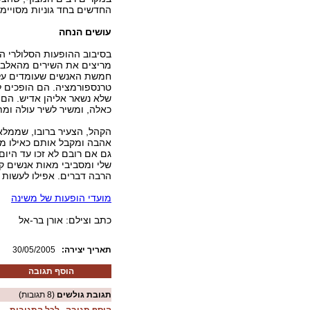
החדשים בחד גוניות מסויימת
עושים הנחה
בסיבוב ההופעות הסלולרי 
מריצים את השירים מהאלבום
חמשת האנשים שעומדים על 
טרנספורמציה. הם הופכים ל
שלא נשאר אליהן אדיש. הם 
כאלה, ומשיר לשיר עולה ומ
הקהל, הצעיר ברובו, שממלא
אהבה ומקבל אותם כאילו מע
גם אם רובם לא זכו עד היום
שלי ומסביבי מאות אנשים קו
הרבה דברים. אפילו לעשות 
מועדי הופעות של משינה
כתב וצילם: אורן בר-אל
:תאריך יצירה
30/05/2005
הוסף תגובה
תגובת גולשים
(8 תגובות)