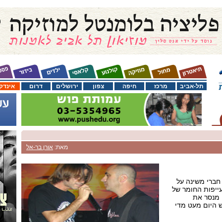
תל-אביב
מרכז
חיפה
צפון
ירושלים
דרום
אינדק
מאת:
אורן בר-אל
חברי משינה על
יפות החומר של
 מנסר את
 היום מעט מדי