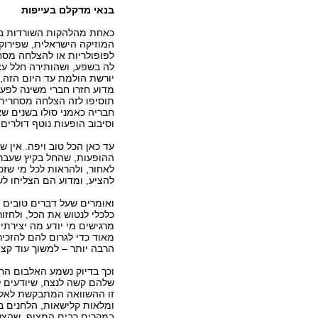
בנאי מדקלם בעייפות
כאחת מהלהקות השורדות בי
המוזיקה הישראלית, שפירוק
לפופולריות או להצלחה מסח
לה בשפע, ושהותירה חלל ע
יורשת הולמת עד היום הזה, 
מדוע חזרו חברי משינה לפע
תוסיפו לזה הצלחה מסחרית 
חבריה כאמני סולו בשנים שא
וסיבוב הופעות נוטף דולרים 
עד כאן הכל טוב ויפה. אין 
ההופעות, שהחל בקיץ שעבר ע
לאחור, ולהראות לכל מי שז
להציע, ומדוע הם הצליחו ל
ואומרים שעל דברים טובים מ
כלכלי לנטוש את הכל, ולחזו
מרגישים מי יודע מה יצירתי
מאוד כדי לגרום להם להזכי
הרבה יותר – למשוך עוד ק
וכך בדיוק נשמע האלבום הח
שלהם קשה לנצח, שיודעים ל
זו ההשוואה המתבקשת לאלב
ומלאות קלישאות, הלחנים בר
במקרים רבים המצוף, שהצלי