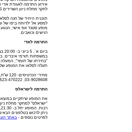
אירוע התרמה לאגודת אדי 
לחקר מחלת ניוון השרירים ALS .
תוכנית היחיד של חנה לסלא
למסע אל ילדותה ביפו של ש
מופע סטנד אפ אישי, הנוגע
רגישים וכואבים.
התרמה לאדי
ביום
במשפחות תורמי איברים. במ
"בחירתו של תומר", המעלה
תעלה לסלאו את המופע שלה.
מחירי הכרטיסים- 120 ש"ח, 200 ש"ח ו- 300 ש"ח. לרכישת כרטיסים - 03-9029788,
03-9028608, 0523-470222 או
התרמה לישראלס
ניתן לרכוש בטלפונים הבאים: 050-8582028 , -8252233
לפרטים נוספים -
באתר העמ