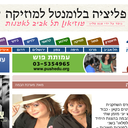
תל-אביב
מרכז
חיפה
צפון
ירושלים
דרום
אינדק
מאת: מערכת הבמה
רס השחקנית
ים בקאן - כבוד
וני מזמן שתי
הבמה בהצגת היחיד
סלאו" בשני
למטרות חשובות –