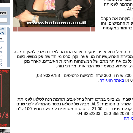
והתרמה לעמותה
ו לוקחת את הקהל
נות החמישים. זהו
 בהומור במקומות
לוח
האי
א
2
 א`, 5 ביוני ב- 20:00 בבית החייל בתל-אביב, יתקיים ארוע התרמה לאגודת אדי, למען תמיכה
9
סגרת הארוע,שינחה מני פאר יוקרן סרט מיוחד שהופק בנושא בשם
16
23
 על נס את תרומתם של המשפחות תורמות האיברים. לאחר מכן
30
 האירוע במעמד שר הבריאות, מר דני נווה,
באתר האגודה
.
את המופע שיתקיים במוצאי שבת, 25 ביוני במרכז דוהל בתל-אביב תורמת חנה לסלאו לעמותת
"ישראלס" למחקר מחלת ניון השרירים הסופנית ALS. אביה של לסלאו נפטר מהמחלה לפני שנים
רבות. המופע יחל ב- 21:30, קבלת פנים – ב- 21:00. כרטיסים מסומנים למופע במחיר 100 ש"ח
04.
ותה