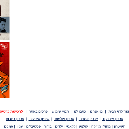
פוך לדף הבית
|
מי אנחנו
|
כתבו לנו
|
תנאי שימוש
|
פרסום באתר
|
לרכישת כרטיס
ארכיון אינדקס
|
ארכיון אמנים
|
ארכיון אולמות
|
ארכיון אירועים
|
ארכיון כתבות
תיאטרון
|
מחול
|
מוזיקה
|
קולנוע
|
קלאסי
|
ילדים
|
בידור
|
פסטיבלים
|
עניין
|
אמנים