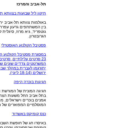
תל-אביב והמרכז
תיקון ליל שבועות בצוותא ת
באולמות צוותא תל-אביב יתקיימו שי
בין המשתתפים גדעון עפרת, י
גוטפריד, גיא מרוז, סיגלית 
הגרובטרון.
פסטיבל הקולנוע האוסטרלי
23 סרטים עלילתיים, סרטים
המשרטטים צדדים שונים של 
ירושלים (18-14 ליוני).
חגיגות בוכרה היפה
בתל-אביב החל משעות הצהרי
אמנים בוכרים וישראלים, מו
המוסלמיים המפוארים של הע
כנס קומיקס באשדוד
קומיקס שבמסגרתו יוקרנו סרט