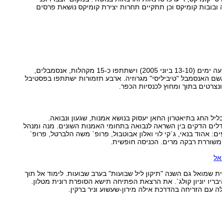
ובובות קומיקס וכן תתקיים תחרות יצירת קומיקס נושאת פרסים
פסטיבל אבו גוש יימשך ארבעה ימים (13-10 ביוני 2005) וישתתפו כ-15 מקהלות, אנסמבלים,
אשם האנסמבל "טיביליסי" מגרוזיה. ארבע תזמורות ישתתפו בפסטיבל
ליל החג בתיאטרון החאן יעסוק בנושא אמנות, שגעון ונבואה.
ים הדקים בין השראה לנבואה בתחומי האמנות השונים. מנה ומנהל
: אהוד בנאי, ג`קי לוי ואלון אבוטבול, פרופ` משה הלברטל, פרופ`
 והמשוררת רבקה מרים. הכניסה חופשית.
אל
 שמואל גם השנה "תיקון ליל שבועות" בערב שבועות. לימוד אל תוך
יבריו יוניון קולג`. את הרצאת הפתיחה תישא הסופרת רונית מטלון.
 עם הזריחה בהדרכת אילה מירון-שעשוע וניר ברקין.