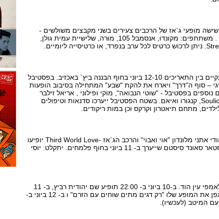
 שישה מופעי ג`אז של הרכבים צעירים בשני מקבצים משולשים -
שיתקיימו ב- 11 וב- 12 ביוני . משתתפים: מקונדו, אנסמבל 105, מוּרה, שלישיית עמית גולן,
יה ליומיים.
פסטיבל השאנטי התשיעי יתקיים בין התאריכים 12-10 ביוני בחוף הבננה ביץ` באכזיב. בפסטיבל
יגי – סוף ה"דרך" ויארח את להקת "שבע" המתחילה בסיבוב הופעות
ספים בפסטיבל - "שוטי הנבואה", מוקי ופילוני , אריאל זילבר
והלהקות הצעירות - Soulico crew, קנגורו ואיאם. בשטח הפסטיבל ייערכו סדנאות וטיפולים
ילדים, מתחם תיאטרון וקרקס וכן במות ריקודים.
"שוטי הנבואה" , ההרכב היהודי אתני מלונדון "אוי ואבוי" והרכב הג`אז -Third World Love יופיעו
בזה אחר זה בפסטביל גולדסטאר סאונד סיסטם שייערך ב- 11 ביוני בחוף פלמחים. יתקלט: יוסי
המוזיקה הישראלית חוזרת לאמפי עין הוד. ב-10 ביוני ב- 22:00 תופיע שם יהודית רביץ, ב- 11
ביוני ב- 21:30 יעלה יהונתן גפן את המופע שלו "רק דגים מתים שוחים עם הזרם" ו ב- 12 ביוני ב-