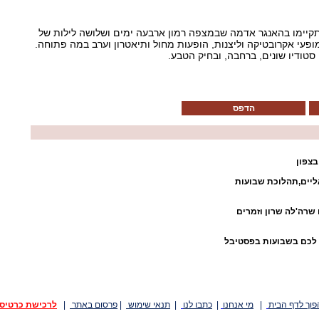
יכים 13-10 ביוני יתקיימו בהאנגר אדמה שבמצפה רמון ארבעה ימים ושלושה לילות של
ופעי אקרובטיקה וליצנות, הופעות מחול ותיאטרון וערב במה פתוחה.
סטודיו שונים, ברחבה, ובחיק הטבע.
הדפס
צפון
ליים,תהלוכת שבועות
שרה'לה שרון וזמרים
 לכם בשבועות בפסטיבל
פוך לדף הבית
|
מי אנחנו
|
כתבו לנו
|
תנאי שימוש
|
פרסום באתר
|
לרכישת כרטיס