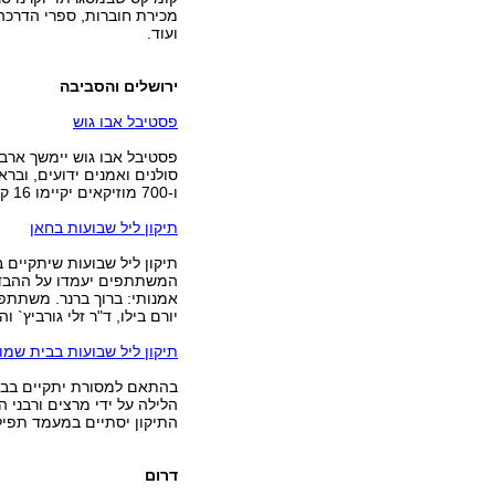
מכירת חוברות, ספרי הדרכה 
ועוד.
ירושלים והסביבה
פסטיבל אבו גוש
סולנים ואמנים ידועים, ובר
ו-700 מוזיקאים יקיימו 16 קונצרטים בתוך ומחוץ לכנסיות הכפר.
תיקון ליל שבועות בחאן
תיקון ליל שבועות שיתקיים ב
המשתתפים יעמדו על ההבדל
אמנותי: ברוך ברנר. משתתפים
יורם בילו, ד"ר זלי גורביץ`
תיקון ליל שבועות בבית שמו
בהתאם למסורת יתקיים בבית
הלילה על ידי מרצים ורבני ה
התיקון יסתיים במעמד תפילה
דרום