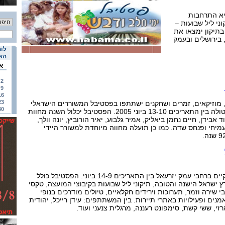
יא התרחבות
י ליל שבועות –
בתיקון ימצאו את
בירושלים ובעמק
לוח
האי
א
2
9
16
23
ינים, מוזיקאים, זמרים ושחקנים ישתתפו בפסטיבל המשוררים הישראלי
30
"שירה 2005" , שיתקיים במטולה בין התאריכים 13-10 ביוני 2005. הפסטיבל יכלול השנה מחוות
 אבידן, חיים נחמן ביאליק, אמיר גלבוע, יאיר הורוביץ, יונה וולך,
מיחי ופנחס שדה. כמו כן תועלה מחווה מיוחדת למשורר היידי
פסטיבל "ימי חלב ודבש" יתקיים ברחבי עמק יזרעאל בין התאריכים 14-9 ביוני. הפסטיבל כולל
ץ ישראל הישנה והטובה, תיקוני ליל שבועות בקיבוצי המועצה, טקסי
 שירה וזמר, תערוכות וירידים חקלאיים, טיולים מודרכים בנופי
מנים ופעילויות באתרי תיירות. בין המשתתפים: עידן רייכל, יהודית
רזי, ששי קשת, סימפונט רעננה, מרגלית צנעני ועוד.