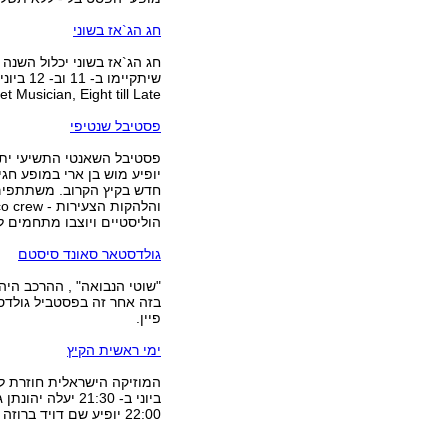
חג הג`אז בשוני
חג הג`אז בשוני יכלול השנה
Street Musician, Eight till Late. ניתן לרכוש כרטיס לכל ערב בנפרד, או כרטיסי
פסטיבל שנטיפי
יופיע מוש בן ארי במופע חג
חדש בקיץ הקרוב. משתתפים נו
הוליסטיים ויוצבו מתחמים ל
גולדסטאר סאונד סיסטם
פיין.
ימי ראשית הקיץ
22:00 יופיע שם דויד ברוזה עם המיטב (לעכשיו).