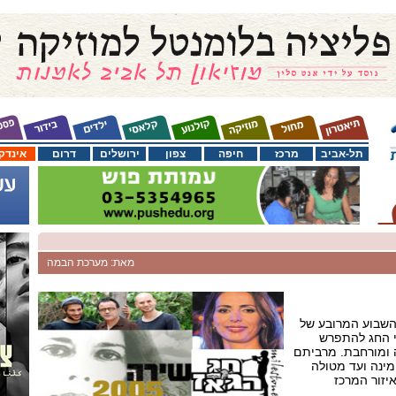
תל-אביב
מרכז
חיפה
צפון
ירושלים
דרום
אינדק
מאת: מערכת הבמה
 השבוע המרובע של
 החג להתפרש
ה ומורחבת. מרביתם
מינה ועד מטולה
יזור המרכז