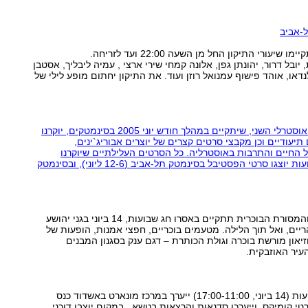
ל-אביב
עורי התיקון החל מן השעה 22:00 ועד לזריחה.
ובל דרור, יהונתן גפן, אלונה קמחי שירי ארצי , עמיה ליבליך, אסטבן
לנדאו, אוהד פישוף עמנואל רוזן ועוד. את התיקון יחתום מופע לילי של
במסגרת פסטיבל הקולנוע האוסטרלי השני, שיתקיים במהלך חודש יוני 2005 בסינמטקים, יוקרנו
 תיעודיים וכן מקבצי סרטים קצרים של יוצרים אבוריג`ינים,
החיים והתרבות באוסטרליה. כל הסרטים העלילתיים שיוקרנו
יתורגמו לעברית.במהלך שבועות יוצגו סרטי הפסטיבל בסינמטק תל-אביב (12-6 ליוני), ובסינמטק
חגיגה המונית של המורשת והמסורת הבוכרית תתקיים באסרו חג שבועות, 14 ביוני בגני יהושע
ים, ואל תוך הלילה. מטעמים בוכריים, חפצי אמנות, הופעות של
זיאון מורשת בוכרה וגולת הכותרת – דגם ענק בסגנון המבנים
יר האוזבקית.
באיסרו חג של חופשת השבועות (14 ביוני, 17:00-11:00) ייערך במרכז מונארט באשדוד כנס
י קומיקס, וייערכו סדנאות והרצאות בנושא . במקום יוצבו דוכני