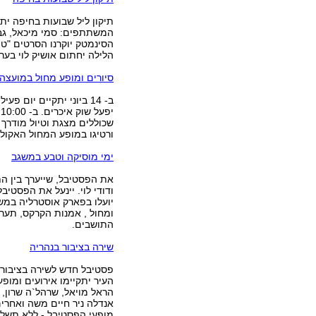
המשתתפים: סמי מיכאל, גברי
הסינמטק יוקרנו הסרטים "ט
הלילה יחתום אושיק לוי בערב
סיורים ומופע מחול במועצה 
ב- 14 ביוני יתקיים יום
שכוללים מצגת וטיול מודרך 
ורטיגו במופע המחול האקולוג
ימי מוסיקה וטבע במשגב
ודודי לוי. יינעל את הפסטיב
יועלו בפארק אוסטרליה במשג
ומחול , אמנות הקרקס, תערוכ
התושבים.
שירה בציבור בנהריה
העיר יתקיימו אירועים ומופע
הראל מויאל, שרהל`ה שרון, ה
אנדלה ניר חיים משה ואחרים.
מופעי הפסטיבל - ללא תשלו