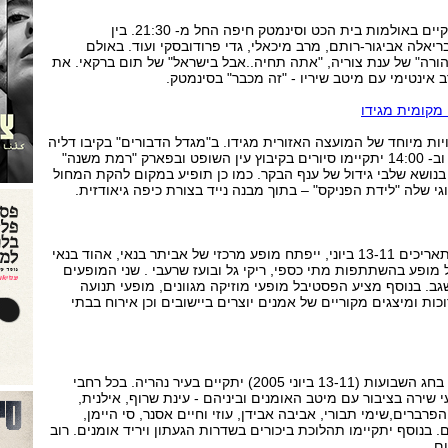
תיקון ליל שבועות בחיפה יתקיים באולמות בית הכט וסינמטק חיפה החל מ- 21:30. בין
אלה אביגור-רותם, מרב מיכאלי, גדי פרודובסקי ועוד. באולם
הורה" של ענת צוריה, "אתה תחיה..אבל בישראל" של תום ברקאי. את
 אינטימי עם מיטב שיריו - "זה מכבר" בסינמטק.
מקומית מגידו
 פעילויות מיוחד של המועצה האזורית מגידו. ב"מגדל הדבורים" בקיבו דליה
יפעל שוק איכרים. ב- 10:00 וב- 14:00 יתקיימו סיורים בקיבוץ עין השופט ובפארק "רמת משנה"
בנושא שלבי גידול של ענף הבקר. כמו כן תופיע במקום להקת המחול
י שלה "לידת הפניקס" – בתוך מבנה נייד בצורת כיפה גיאודזית.
את הפסטיבל, שייערך בין התאריכים 13-11 ביוני, ייפתח מופע מרכזי של אביתר בנאי, אהוד בנאי
ל מופע בהשתתפות מתי כספי, ריקי גל ובועז שרעבי . שני המופעים
ב. בנוסף מציע הפסטיבל מופעי מוזיקה מגוונים, מופעי תנועה
ות ומיצגים מקוריים של אמנים יוצרים ביישובים וכן אירוח בבתי
פסטיבל חדש לשירה בציבור בחג השבועות (13-11 ביוני 2005) יתקיים בעיר נהריה. בכל רחבי
י שירה בציבור עם מיטב האומנים וביניהם - עינת שרוף, אילנית,
פרברים,שימי תבורי, אביבה אבידן, עוזי וחיים אסנר, סי היימן,
 בנוסף יתקיימו תהלוכת ביכורים בשדרות הגעתון ויריד אומנים. רוב
ם.