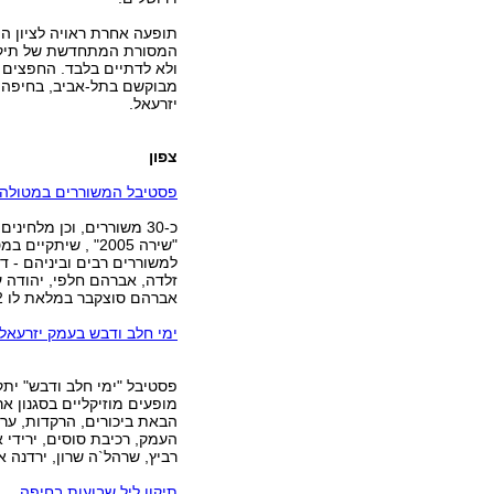
תופעה אחרת ראויה לציון ה
המסורת המתחדשת של תיקונ
ולא לדתיים בלבד. החפצים 
מבוקשם בתל-אביב, בחיפה, 
יזרעאל.
צפון
פסטיבל המשוררים במטולה
כ-30 משוררים, וכן מלח
למשוררים רבים וביניהם - דוד
זלדה, אברהם חלפי, יהודה ע
אברהם סוצקבר במלאת לו 92 שנה.
ימי חלב ודבש בעמק יזרעאל
מופעים מוזיקליים בסגנון אר
הבאת ביכורים, הרקדות, ערבי
העמק, רכיבת סוסים, ירידי א
רביץ, שרהל`ה שרון, ירדנה א
תיקון ליל שבועות בחיפה