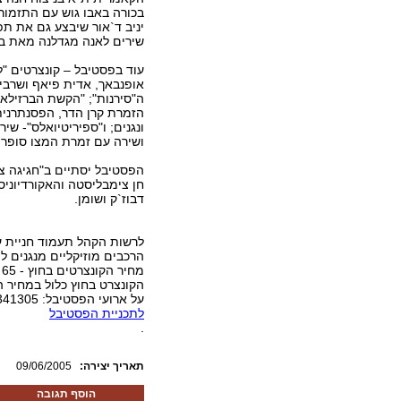
בכורה באבו גוש עם התזמור
יניב ד`אור שיבצע גם את תפ
שירים לאנה מגדלנה מאת באך
עוד בפסטיבל – קונצרטים "ל
אופנבאך, אדית פיאף ושרבי
ה"סירנות"; "הקשת הברזילאית
הזמרת קרן הדר, הפסנתרנית
ונגנים; ו"ספיריטיואלס"- שי
ושירה עם זמרת המצו סופרן ד
הפסטיבל יסתיים ב"חגיגה צו
חן צימבליסטה והאקורדיוניס
דבוז`ק ושומן.
לרשות הקהל תעמוד חניית ע
הרכבים מוזיקליים מנגנים ל
על ארועי הפסטיבל: 5341305 -02.
לתכניית הפסטיבל
.
:תאריך יצירה
09/06/2005
הוסף תגובה