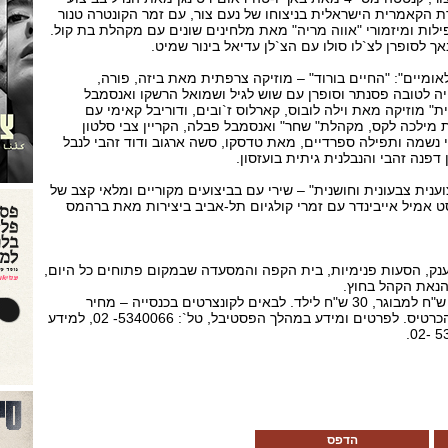
ת הקאמרית הישראלית בניצוחו של נעם צור, עם זמר הקונטרה טנור
ילות ומיזמורי "אווה מריה" מאת מלחינים שונים עם מקהלת בת קול.
 לסופרן לצ`לו סולו עם הצ`לן עדיאל בינור שמיט.
אומיים": "החיים בורוד" – מוזיקה צרפתית מאת ביזה, פורה,
יה לטובה פסנתר וסופרן עם שוש לגיל ושמואל הרשקו ואנסמבל
" מוזיקה מאת וילה לובוס, קארלוס ז`ובים, ודוריבל קאימי עם
 מילכה לקס, מקהלת" שחר" ואנסמבל פבלה, הקריין צבי סלטון
רי נשמה ותפילה ספרדיים, מאת טדסקו, סשה ארגוב ודוד זהבי לנבל
פנה זהבי והנבלנית גיתית בועזסון.
ענית צבעונית וחושנית" – שירי עם בביצועים מקוריים ומלאי קצב של
ט אמיל אייבינדר עם זמרי קולגיום תל-אביב ביצירות מאת ברהמס
נק, הסעות פנימיות, בית הקפה והמסעדה שבמקום פתוחים כל היום,
הנאת הקהל בחוץ.
מחיר הקונצרטים בחוץ - 65 ש"ח למבוגר, 30 ש"ח לילד. לבאים לקונצרטים בכנסייה – מחיר
הקונצרט בחוץ כלול במחיר הכרטיס. לפרטים ומידע במהלך הפסטיבל, טל`: 5340066- 02, למידע
הדפס