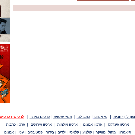
פוך לדף הבית
|
מי אנחנו
|
כתבו לנו
|
תנאי שימוש
|
פרסום באתר
|
לרכישת כרטיס
ארכיון אינדקס
|
ארכיון אמנים
|
ארכיון אולמות
|
ארכיון אירועים
|
ארכיון כתבות
תיאטרון
|
מחול
|
מוזיקה
|
קולנוע
|
קלאסי
|
ילדים
|
בידור
|
פסטיבלים
|
עניין
|
אמנים