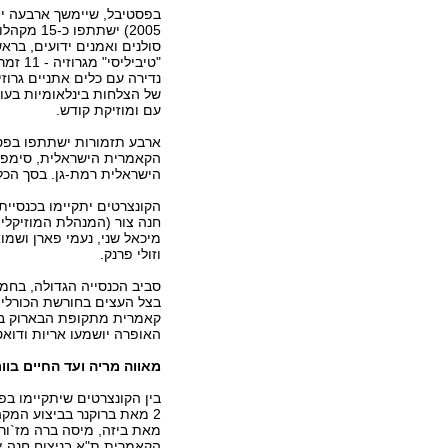
2005) ישתתפו
סולנים ואמנים ידועים, בר
"טיביליסי
נדירה עם כלים אתניים גרוזי
של הצלחות בינלאומיות בעו
עם ומוזיקת קודש.
ארבע תזמורות ישתתפו בפס
הקאמרית הישראלית, סימפו
הישראלית רמת-גן. בסך הכל יתקיימו בפסטיבל 16
הקונצרטים יתקיימו בכנסיית
חנה צור (המנהלת המוזיקלית 
מיכאל שני, נעמי פארן ושמוא
וזולי פרנק.
סביב הכנסייה הגדולה, בחמי
בצל העצים בחורשת הכורלים,
קאמרית מתקופת הבארוק בהר
האופרה יושמעו אריות ודואט
מאווה מריה ועד החיים בוור
בין הקונצרטים שיתקיימו בפ
2 מאת ברוקנר בביצוע המק
מאת ביזה, מיסה ברה מז`ור