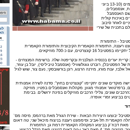
בפסטיבל, שיימשך ארבעה ימים (13-10 ביוני
 כ-15 מקהלות, אנסמבלים,
אשם האנסמבל
" מגרוזיה - 11 זמרים באיכות קולית
ניים לאחר סיבוב
לם בתכנית של שירי
לוח
האי
א
טיבל - התזמורת
נט רעננה, התזמורת הקאמרית הקיבוצית והתזמורת הקאמרית
2
 קונצרטים, עם כ-700 מוזיקאים.
9
16
23
 קריית יערים בכנסיה הצלבנית ובקריפטה שלה. ברשימת המנצחים -
30
של הפסטיבל), רוברט גוגולשווילי (אנסמבל טיביליסי), יובל בן עוזר,
ל אלבז, ענת מורג, מירנה הרצוג, רונן בורשובסקי, נעם צור, שוש לגיל
שה מוקדים שונים יתקיימו "קונצרטים בחוץ": סדנה לשירה אמנותית
 ברפרטואר אמנותי מגוון; מקהלות ואנסמבלים בפטיו; מוזיקה
כבים שונים; צלילי הרכבים מוזיקלים בפינת ירושלים. בבימת
ים בביצוע זמרי אופרה.
וד
סטיבל יבוצעו היצירות הבאות - שירת הגורל מאת ברהמס; מיסה מס`
הלה הקאמרית תל-אביב וסימפונט רעננה בניצוח מיכאל שני; טה דאום
 מאת דבוז`ק בביצוע המקהלה הקאמרית רמת גן; התזמורת
הקאמרית ת"א בניצוח חנה צור; קנטטה מס` 4 מאת באך ו-טה דאום דטינגן מאת הנדל בביצוע