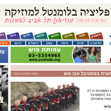
תל-אביב
מרכז
חיפה
צפון
ירושלים
דרום
אינדק
תארח בפסטיבל אבו גוש
מאת: מערכת הבמה
בחג השבועות הקרוב יתקיים הפסטיבל ה-27
בכנסיות אבו גוש זו השנה ה-14 (הפסטיבל
ות ובסוכות).
ליסי