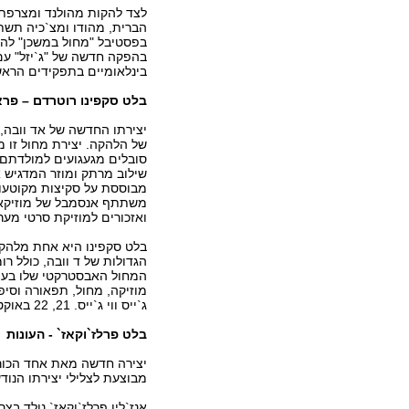
לצד להקות מהולנד ומצרפת 
הברית, מהודו ומצ`כיה תש
בפסטיבל "מחול במשכן" לה
בהפקה חדשה של "ג`יזל" עם
בינלאומיים בתפקידים הראש
בלט סקפינו רוטרדם – פר
יצירתו החדשה של אד וובה,
של הלהקה. יצירת מחול זו 
סובלים מגעגועים למולדתם ו
שילוב מרתק ומוזר המדגיש 
משתתף אנסמבל של מוזיקאי
ואזכורים למוזיקת סרטי מערב
בלט סקפינו היא אחת מלהקו
הגדולות של ד וובה, כולל רומ
המחול האבסטרקטי שלו בעולם
מוזיקה, מחול, תפאורה וסיפ
ג`ייס ווי ג`ייס. 21, 22 באוקטובר 2005. במסגרת פסטיבל דאנסאירופה.
בלט פרלז`וקאז` - העונות
יצירה חדשה מאת אחד הכוריאו
מבוצעת לצלילי יצירתו הנודע