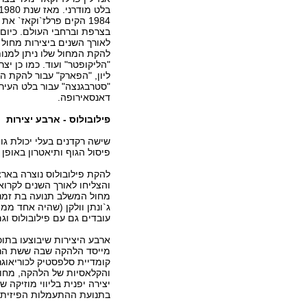
1984 הקים פרלז`וקאז`
בצרפת וברחבי העולם. כיום
לאורך השנים ביצירות מחול ו
להקת המחול שלו ניתן למנות
"הליקופטר" ועוד. כמו כן יצ
ליון, "הפארק" עבור להקת ה
דאנסאירופה.
פילובולוס - ארבע יצירות
שישה רקדנים בעלי יכולת גו
פיסול הגוף ותיאטרון באופן יי
והצליחו לאורך השנים לקרוא 
מחול המשלב תנועה בת זמננו
ג`ונתן וולקן (שהיה אחד ממיי
עובדים גם עם פילובולוס וג
יצירה יפנית בליווי מוזיקה ש
בתנועת ההתעמלות הפיזית של הלהקה.10, 1