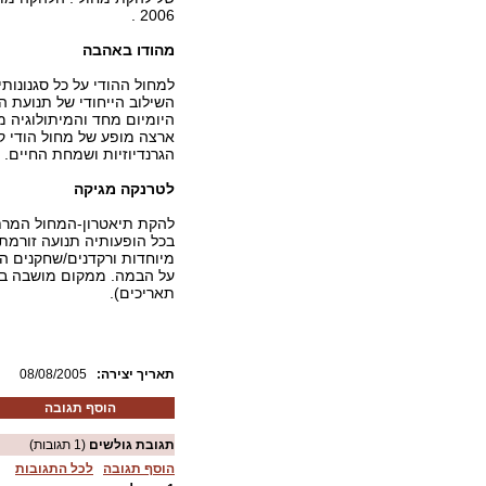
2006 .
מהודו באהבה
למחול ההודי על כל סגנונותי
השילוב הייחודי של תנועת ה
היומיום מחד והמיתולוגיה מ
ארצה מופע של מחול הודי ק
הגרנדיוזיות ושמחת החיים. 
לטרנקה מגיקה
להקת תיאטרון-המחול המר
בכל הופעותיה תנועה זורמת
מיוחדות ורקדנים/שחקנים המ
על הבמה. ממקום מושבה בפר
תאריכים).
:תאריך יצירה
08/08/2005
הוסף תגובה
תגובת גולשים
(1 תגובות)
הוסף תגובה
לכל התגובות