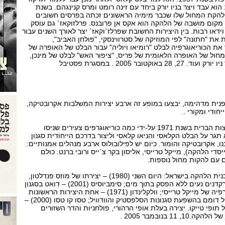
בלט מודרני. מאז שנת 1980 הוא עבד ויצר בניו יורק ביחד עם זינה רומט ומרס קנינגהם. בשנת
 את להקת המחול שלו שכבר מימיה הראשונים זכתה בפרסים חשובים
 מקום מושבה של הלהקה הוא אקס אן פרובנס. פרלזוקאז` גם עוסק
ידאו רבות. בין היצירות החשובת שפרלז`וקאז` יצר לאורך השנים עבור
 את "חתונה" לפי המוזיקה של סטרווינסקי, "פולחן האביב",
ר את הכוריאוגרפיה לבלט "רומיאו ויוליה" עבור הבלט של האופרה של
מחול של האופרה הלאומית של פריס, "ציפור האש" לבלט של מינכן,
"סטרבגנצה" עבור בלט העיר ניו יורק ועוד. 27, 28 באוקטובר 2005 . במסגרת פסטיבל
פנית מדהימה, יבצעו במופע זה ארבע יצירות המשלבות אקרובטיקה,
חודי ומקורי .
להקת פילובולוס נוצרה בארצות הברית בשנת 1971 על-ידי כמה כוריאוגרפים צעירים שניסו
תגר על הבלט הקלאסי והניאו קלאסי וליצור בדרכם הייחודית סגנון
, אקרובטיקה והומור. כיום יש לפילובולוס ארבע מנהלים אמנותיים:
סדי הלהקה), מייקל טרייסי, אליסון בקר צ`ייס ורובי ברנט. כולם
ם עם להקות מחול נוספות.
ארבע היצירות שיבוצעו בתוכנית הלהקה בישראל: היום השני (1980) – יצירתו של מוזס פנדלטון,
מייסד הלהקה שבה ששת הרקדנים נעים ללא הפסק בתוך מים; סימביוסיס (2001) – דואט בסגנון
קומדיית סלפסטיק לכוריאוגרפיה של מייקל טרייסי; וולקלינדון (1971) – אחת היצירות הראשונות
והקלאסיות של הלהקה, מחול דומם בהשפעת סגנונות הסלפסטיק והוודוויל; טסו קו טסו (2000) –
ל תופי טייקו. יצירה בעלת אופי הרהורי, פולחניות והדר השזורים
1 בנובמבר 2005 .