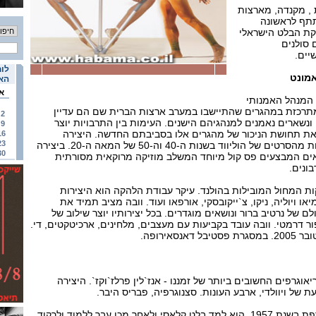
, מקנדה, מארצות
תתף לראשונה
קת הבלט הישראלי
 סולנים
יים.
לוח
אמונט
האי
א
 המנהל האמנותי
מתרכזת במהגרים שהתיישבו במערב ארצות הברית שם הם עדיין
2
נשארים נאמנים למנהגיהם הישנים. העימות בין התרבויות יוצר
9
את תחושת הניכור של מהגרים אלו בסביבתם החדשה. היצירה
16
23
מבוססת על סקיצות מקוטעות מהסרטים של הוליווד בשנות ה-40 וה-50 של המאה ה-20. ביצירה
30
ם המבצעים פס קול מיוחד המשלב מוזיקה מרוקאית מסורתית
ונים.
ת המחול המובילות בהולנד. עיקר עבודת הלהקה הוא היצירות
יאו ויוליה, ניקו, צ`ייקובסקי, אורפאו ועוד. וובה מציב תמיד את
 של נרטיב ברור ונושאים מוגדרים. בכל יצירותיו יוצר שילוב של
ור דרמטי. וובה עובד בקביעות עם מעצבים, מלחינים, ארכיטקטים, די.
גרפים החשובים ביותר של זמננו - אנז`לין פרלז`וקז`. היצירה
ת של ויוולדי, ארבע העונות. סצנוגרפיה, פבריס היבר.
אנז`לין פרלז`וקאז` נולד בצרפת בשנת 1957. הוא למד בלט קלאסי ולאחר מכן עבר ללמוד ולרקוד