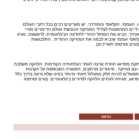
ו, העממי, הקלאסי והמודרני, יש מעריצים רבים בכל רחבי העולם.
ידיים המהפנטת לצלילי המוזיקה הכובשת ועולם הדימויים מחיי
אידך, הביא את המחול ההודי לתודעה הבינלאומית. לראשונה, מגיע
לאסי ועממי שיביא לבמה את המוזיקה ההודית , התלבושות
(טרם פורסמו תאריכים).
תקת מפראג חוזרת ארצה לאחר הצלחותיה הקודמות. הלהקה משלבת
 עם מוזיקה , סיפורים מרתקים, תפאורה המבוססת על הקרנות
סוגלים להיות חלק ממכלול חזותי מיוחד במינו שלא נראה בדרך כלל
אג, מגיחה לעתים הלהקה לסיורים בינלאומיים. (טרם פורסמו
הדפס