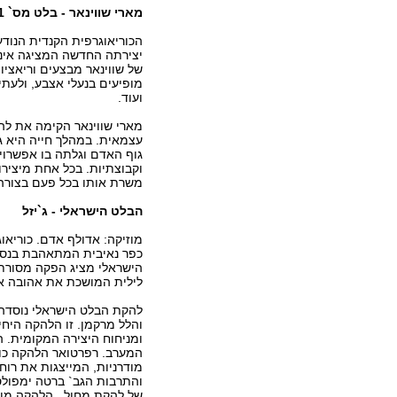
מארי שווינאר - בלט מס` 1
הכוריאוגרפית הקנדית הנוד
יצירתה החדשה המציגה אינט
של שווינאר מבצעים וריאציו
מופיעים בנעלי אצבע, ולעתי
ועוד.
עצמאית. במהלך חייה היא גרה
וקבוצתיות. בכל אחת מיצירו
משרת אותו בכל פעם בצורה אחרת. 1, 2 בא
הבלט הישראלי - ג`יזל
מוזיקה: אדולף אדם. כוריאוג
כפר נאיבית המתאהבת בנסיך
הישראלי מציג הפקה מסורת
לילית המושכת את אהובה א
והלל מרקמן. זו הלהקה היח
המערב. רפרטואר הלהקה כולל
והתרבות הגב` ברטה ימפולס