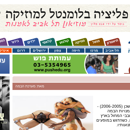
תל-אביב
מרכז
חיפה
צפון
ירושלים
דרום
אינדק
מאת: מערכת הבמה
העונה הקרובה של מחול במשכן (2006-2005) -
נויות הבמה
בבי המחול בארץ
, כשהדגש במופעים
ועותיו.