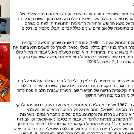
עת מארי שווינאר חוזרת ארצה עם להקתה במסגרת סיור עולמי של
רפרטציה בתנועה על וריאציות גולדברג מאת באך. עשרת הרקדנים
ת על נושא החופש והחירות הרעיונית והתנועתית, לעתים כשהם
ם בתוספת של אביזרים שונים כולל קביים, חבל, מקבילים, רסנים
מארי שווינאר הקימה את להקת המחול שלה ב- 1990, לאחר 12 שנים שבהן הופיעה כרקדנית
 ויצרה בניו יורק, ברלין, באלי ונפאל. לאורך כל השנים היא בחנה את
גוף האדם וגלתה בו אפשרויות ביצוע שונות ומיוחדות. היא יצרה למעלה מ-50 עבודות מחול סולו
תיה מדגישה שווינאר כי המחול הוא אמנות קדושה אשר גוף הרקדן
פריל 2006 .
רפיה: מריוס פטיפה לפי ז`אן קורלי וז`ול פרו. הבלט הקלאסי על בת
 הבוגד בה הקסים חובבי בלט רבים לאורך עשרות בשנים. הבלט
ית וקלאסית חדשה של הסיפור שבו הנערה שבורת הלב הופכת לרוח
ל מותו במעבה היער החשוך.
להקת הבלט הישראלי נוסדה ב- 1967 על ידי מנהליה האמנותיים מאז ועד היום, ברטה ימפולסקי
ידה מסוגה בישראל, המביאה לקהל ממיטב הרפרטואר העולמי
ומניחוח היצירה המקומית. היא מונה 35 רקדניות ורקדנים, בהם עולים מחבר העמים ומארצות
 הפקות בימתיות קלאסיות, עבודות בסגנון ניאו-קלאסי וכן עבודות
מודרניות, המייצגות את רוח המאה ה-21 בשפת המחול הקלאסי. לאחרונה זכו בפרסי שר החינוך
קי על מפעל חיים בתחום המחול, והבלט הישראלי זכה בפרס הביצוע
של להקת מחול . הלהקה מופיעה באופן קבוע בכל רחבי העולם כולל בסין ובאירופה. 8, 9 ביוני