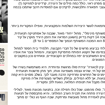
 מפרט ראוי, כולל כמה מילים על היצירה, קרדיטים למוזיקה (!)
צבי תפאורה ותלבושות, לרקדנים וגם למוסדות חינוך שתמכו בכמה
חמאות לעשר היצירות השלמות והמקצועיות, ואפילו המקוריות ביותר.
שותף מינימלי", מחול ייחודי מאוד, שנבנה על אסתטיקה תנועתית,
מינימליסטית בעיקרה, שנמשכה 14 דקות בדיוק (השעון המראה את הזמן היורד מוקרן על קיר
י בביצוע מרשים של כל חברי הקבוצה, תלמידי בית הספר למחול
סיומו של הקטע הפותח מתפרקת הקבוצה, והמחול צובר את אופיו
אטים המשתבצים יפה במהלכים הקבוצתיים, ונאחזים נכון במקצבים
המגוונים.
 קיץ לכאורה" יצירת סולו מרגשת ומיוחדת. היא משתמשת בשירו של
ס קול חי, שהיא עצמה משמיעה אותו, תוך מתן פרשנות תנועתית
מנים של החרשים ומרחיקה הרבה מעבר לכך. בשלב מסוים היא קמה
עות, אך ללא המילים, ובחלק השלישי מצטרפת אליה מוזיקה
ולו מקבל את תנופתו המלאה, נוגעת ללב ומקורית.
, סולו מהפנט, שכל כולו תפילה זכה, בתנועה מכוונת מאוד, לצלילי
יצירה פתחה את תכנית הערב הפולחני, והיא מתבססת על תנועות
תן לאמירת מחול מגובשת ומרתקת, שבה הגוף נע כגלי ים מתוך