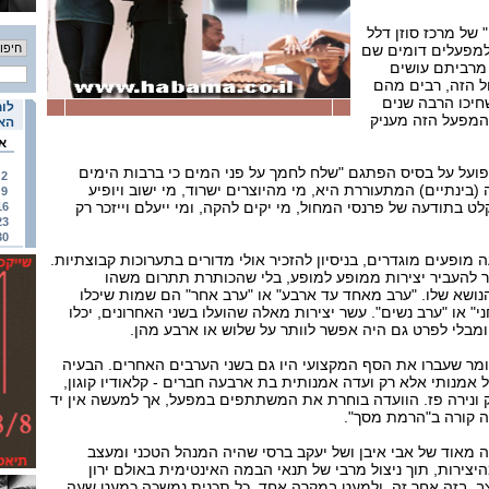
 של מרכז סוזן דלל
למפעלים דומים שם
 מרביתם עושים
ל הזה, רבים מהם
שחיכו הרבה שנים
לוח
המפעל הזה מעניק
האי
א
ועל על בסיס הפתגם "שלח לחמך על פני המים כי ברבות הימים
2
בינתיים) המתעוררת היא, מי מהיוצרים ישרוד, מי ישוב ויופיע
9
ט בתודעה של פרנסי המחול, מי יקים להקה, ומי ייעלם וייזכר רק
16
23
30
 מופעים מוגדרים, בניסיון להזכיר אולי מדורים בתערוכות קבוצתיות.
 להעביר יצירות ממופע למופע, בלי שהכותרת תתרום משהו
נושא שלו. "ערב מאחד עד ארבע" או "ערב אחר" הם שמות שיכלו
" או "ערב נשים". עשר יצירות מאלה שהועלו בשני האחרונים, יכלו
בלי לפרט גם היה אפשר לוותר על שלוש או ארבע מהן.
מר שעברו את הסף המקצועי היו גם בשני הערבים האחרים. הבעיה
 אמנותי אלא רק ועדה אמנותית בת ארבעה חברים - קלאודיו קוגון,
ק ונירה פז. הוועדה בוחרת את המשתתפים במפעל, אך למעשה אין יד
ה קורה ב"הרמת מסך".
 מאוד של אבי איבן ושל יעקב ברסי שהיה המנהל הטכני ומעצב
צירות, תוך ניצול מרבי של תנאי הבמה האינטימית באולם ירון
צב, בזה אחר זה, ולמעט במקרה אחד, כל תכנית נמשכה כמעט שעה.