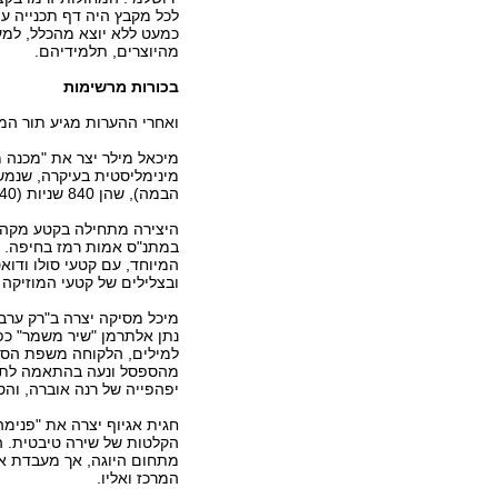
לכל מקבץ היה דף תכנייה עם
כמעט ללא יוצא מהכלל, למע
מהיוצרים, תלמידיהם.
בכורות מרשימות
ואחרי ההערות מגיע תור המ
מיכאל מילר יצר את "מכנה מ
הבמה), שהן 840 שניות (840 הוא המכנה המשותף הנמוך של המספרים 1 עד 8).
היצירה מתחילה בקטע מקהלת
במתנ"ס אמות רמז בחיפה. ב
המיוחד, עם קטעי סולו ודו
ובצלילים של קטעי המוזיקה 
מיכל מסיקה יצרה ב"רק ערב
נתן אלתרמן "שיר משמר" כפ
למילים, הלקוחה משפת הסי
מהספסל ונעה בהתאמה לתנו
יפהפייה של רנה אוברה, והס
חגית אגיוף יצרה את "פנימה"
הקלטות של שירה טיבטית. ה
מתחום היוגה, אך מעבדת או
המרכז ואליו.