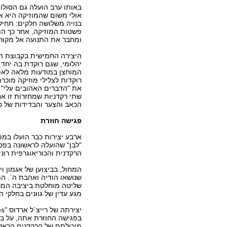
באותו ערב הועלה גם הסולו 
אולי משום שהמוזיקה היא ארי
בנויה משלושה חלקים: תחיל
פשטות המוזיקה, אחר כך הו
ומחבר את התנועה אל מקורה
יהלומי, שגם רוקדת בה יחד
המוחצן במודעות מלאה לאפק
רוקדות לצלילי מוזיקה מוכר
את "הדברים האהובים עלי" מ
שתי רקדניות שמחזרות זו אח
הכאב והצער והבדידות של 
פגישה חוזרת
ארבע יצירות כבר הועלו במ
"לבן" שהועלה לראשונה בפסט
הרקדנית והכוריאוגרפית רוני
המחול, בביצוען של אגמון ו
שנושאו הודיה ואהבת ה`. 
שליטה מוחלטת ביציבה המס
מגע עדין של גוונים בחלקי 
בפגישה החוזרת אתה, על במ
מיכולתם של הרקדנים הראל ק