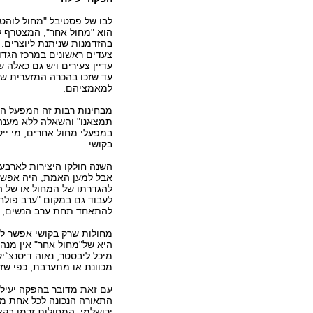
לבו של פסטיבל "מחול לוהט"
הוא "מחול אחר", המצטרף 
בהזדמנות שניתנת ליוצרים.
צעדים ראשונים במרכז הגדו
עדיין צעירים ויש גם כאלה 
עד שזכו בהכרה המזערית ש
למאמציהם.
מבחינות רבות זה המפעל הפ
תמצאנו" והשאלה ללא מענה (
במפעלי מחול אחרים, מי ייקל
בקושי.
השנה חולקו היצירות לארבעה
אבל למען האמת, היה אפשר
להגדרתו של המחול או של ה
לעבוד גם במקום "ערב פולחני
להתאחד תחת ערב הנשים, ומ
מחולות שרק בקושי אפשר לו
היא של"מחול אחר" אין מנהל
מיכל ליבסטר, נאוה דיסנצ`י
מכוונת או מתערבת, כפי שז
עם זאת מדובר בהפקה יעילה
התאורה הנכונה לכל אחת מהי
ירושלמי. המחולות זרמו בק