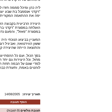
ליה כהן ומיכל סממה חזרו 
"רקדני אנסמבל בת שבע יוצר
יפה את ההתאמה המקורית בי
הועלתה במסגרת "רקדני בת 
במסגרת "פאזל", והפעם נדח
המעניין בביצוע הנוכחי היה
ששון הווירטואוז, ואביגיל רו
והתוצאה הייתה שהיצירה קיב
בסך הכול, ועם כל ההסתייגו
מחול, וכל היצירות גם יחד
למדי שגם על הבמה תחת הפנ
לוהטים באמת, ותעודת כבוד 
:תאריך יצירה
14/08/2005
הוסף תגובה
תגובת גולשים
(9 תגובות)