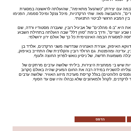
לבמה עם יצירתן "כשהנעל מתאימה", שהועלתה לראשונה במסגרת
ים", והתגבשה מאז. שתי הרקדניות, מיכל צנקל ומיכל סממה, הפנימו
ן המבע הרגשי לביטוי התנועתי.
היצירה הרביעית בקבוצה הזאת היא "ב-4 מהלכים" של אביגיל רובין, שעברה מסטודיו ורדה, שם
שבע יוצרים", ודרך בימת "סוזן דלל" שבה הועלתה בתחילת השבוע
סה למסגרת הבמה האינטימית כל כך של אולם ירון ירושלמי.
 דווקא האיפוק, אצירת האנרגיה שנדרשה משני הרקדנים, אלדד בן
בין, עדינה ומהפנטת. גם הרולד רובין והקלרנית שלו התחייב באיפוק,
לה משמעות חדשה, של ניסיון נואש לפרוץ החוצה ולעוף.
יות שיש בי ממחצית היצירות, ביליתי שלושה ערבים מרתקים של
 הצליחו להשכיח במידה רבה את החום המעיק שהיה באולם (וקרוב
סים הלוהטים) בגלל קריסת מערכת מיזוג האוויר. שלושה ערבים
לרקדנים, לקהל ולמארגנים שלא נבהלו והיו שם עד הסוף.
הדפס