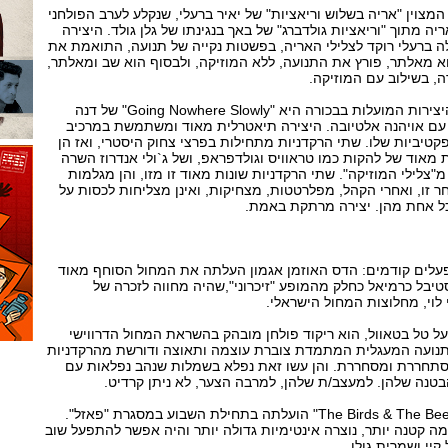
המצוין "אריה בשלוש וריאציות" של יאיר ברעלי, שנקלע לערב הפולחני
ה מתוך "וריאציות גולדברג" של באך בנגינתו של גלן גולד. היצירה
ה ברעלי רוקד לצלילי האריה, בפשטות נקייה של תנועה, התואמת את
א מאלתר, פורץ את התנועה, ללא המוזיקה, ולבסוף הוא שב ומאלתר,
, בשילוב עם המוזיקה.
היצירה החמישית בקבוצת היצירות המועלות בבכורה היא "Going Nowhere Slowly" של דנה
 עם אויהנה אלטיובה. היצירה תיאטרלית מאוד ומשתמשת במרכיב
טיביות שלו. שתי הרקדניות מתחילות בפרצי צחוק היסטרי, ואז הן
ת מאוד של להקות כמו טראוויס וגולדפראפ, ושל ג`ולי אנדרוז השרה
"צלילי המוזיקה". שתי הרקדניות שונות מאוד זו מזו, והן מגלמות
ר זו, ואחרי הקהל, מפלרטטות, מצחיקות, ואינן מצליחות לכסות על
כל אחת מהן. יצירה מרתקת באמת.
פעלים קודמים: הדס האוזמן אגמון העלתה את המחול הסוחף מאוד
יבל כרמיאל כחלק מהמופע "זיכרוני",שהיה מחווה לזכרה של
 לוי, מחלוצות המחול הישראלי.
יעל טל בטאוול, הוא ריקוד פולחן מובהק בהשראת המחול הדרווישי
התנועה המעגלית המתמדת צוברת עוצמה ותאוצה ודורשת מהרקדניות
תחררת ומסחררת. והן עשו זאת נפלא בשמלות שנהב נפלאות עם
הבטנה שלהן. למעצב/ת שלהן, למרבה הצער, לא ניתן קרדיט.
יצירתה של רייצ`ל ארדוס "The Birds & The Bees" הועלתה בתחילת השבוע במסגרת "פאזל".
ה קטנה יותר, נוצרה אינטימיות גדולה יותר והיה אפשר להתפעל שוב
יי ושמרית גולן.