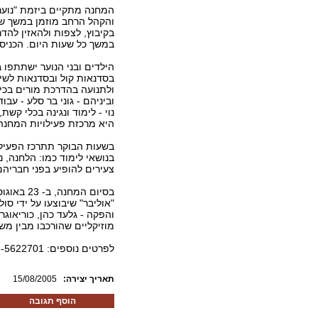
המחנה מתקיים ביזמת "נוער 
והקהל הרחב מוזמן במשך שב
בקיבוץ, לצפות ולהאזין להדר
במשך כל שעות היום. הכניסה
הילדים ובני הנוער ישתתפו ב
בסדנאות קול ובסדנאות לש
ולתנועה בהדרכת מורים בכיר
וביניהם - גוני בר סלע - עבוד
נוי - לימוד ונגינה בכלי קשת
היא מרכזת פעילויות המחנה 
בשעות הבוקר תתרכז הפעילו
בנושאי לימוד כמו: הלחנה, 
צעירים להופיע בפני חבריהם
"אוליבר" שיבוצעו על ידי סו
והפקה - גלעד כהן, כוריאוגר
מוזיקליים שהורכבו מבין מש
לפרטים נוספים: 03-5622701.
:תאריך יצירה
15/08/2005
הוסף תגובה