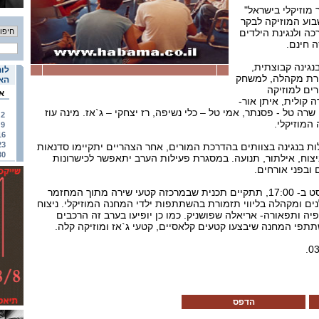
מוזיקלי בישראל"
וע המוזיקה לבקר
כה ולנגינת הילדים
 חינם.
נגינה קבוצתית,
לוח
ירת מקהלה, למשחק
האי
ים למוזיקה
א
ה קולית, איתן אור-
, שרה טל - פסנתר, אמי טל – כלי נשיפה, רז יצחקי – ג`אז. מינה עוז
2
המוזיקלי.
9
16
23
ת בנגינה בצוותים בהדרכת המורים, אחר הצהריים יתקיימו סדנאות
30
ניצוח, אילתור, תנועה. במסגרת פעילות הערב יתאפשר לכישרונות
 ובפני אורחים.
בסיום המחנה, ב- 23 באוגוסט ב- 17:00, תתקיים תכנית שבמרכזה קטעי שירה מתוך המחזמר
לנים ומקהלה בליווי תזמורת בהשתתפות ילדי המחנה המוזיקלי. ניצוח
פיה ותפאורה- אריאלה שפושניק. כמו כן יופיעו בערב זה הרכבים
תתפי המחנה שיבצעו קטעים קלאסיים, קטעי ג`אז ומוזיקה קלה.
הדפס