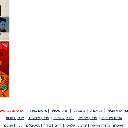
פוך לדף הבית
|
מי אנחנו
|
כתבו לנו
|
תנאי שימוש
|
פרסום באתר
|
לרכישת כרטיס
ארכיון אינדקס
|
ארכיון אמנים
|
ארכיון אולמות
|
ארכיון אירועים
|
ארכיון כתבות
תיאטרון
|
מחול
|
מוזיקה
|
קולנוע
|
קלאסי
|
ילדים
|
בידור
|
פסטיבלים
|
עניין
|
אמנים