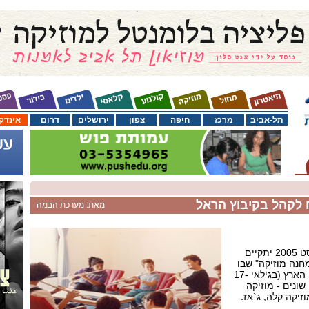
תל-אביב
מרכז
חיפה
צפון
ירושלים
דרום
אינדק
 לקהל בקיבוץ הראל
מאת: מערכת הבמה
בין התאריכים 23-16 באוגוסט 2005 יתקיים
מחנה מוזיקה" שבו
ישתתפו כ- 60 ילדים מרחבי הארץ (בגילאי 17-
שונים - מוזיקה
זיקה קלה, ג`אז.