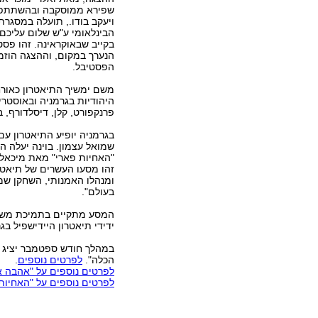
שפירא ממוסקבה ובהשתתפו
ויעקב בודו., תועלה במסגר
הבינלאומי ע"ש שלום עליכם 
בקייב שבאוקראינה. זהו פסט
הנערך במקום, וההצגה הוז
הפסטיבל.
משם ימשיך התיאטרון כאורח
היהודיות בגרמניה ובאוסטריה
פרנקפורט, קלן, דיסלדורף, ברל
בגרמניה יופיע התיאטרון עם
שמואל עצמון. בוינה יעלה ה
"האחיות פארי" מאת מיכאלה 
זהו מסעו העשרים של תיאטר
ומנהלו האמנותי, השחקן שמו
בעולם".
המסע מתקיים בתמיכת משרד 
ידידי תיאטרון היידישפיל בג
במהלך חודש ספטמבר יציג ת
הכלה".
לפרטים נוספים
.
לפרטים נוספים על "אהבה א
לפרטים נוספים על "האחיות