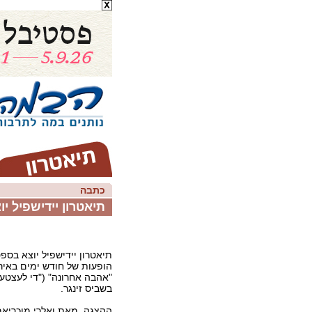
כתבה
תיאטרון יידישפיל י
תיאטרון יידישפיל יוצא בס
הופעות של חודש ימים באי
"אהבה אחרונה" ("די לעצטע 
בשביס זינגר.
ההצגה, מאת ואלרי מוכריאמו