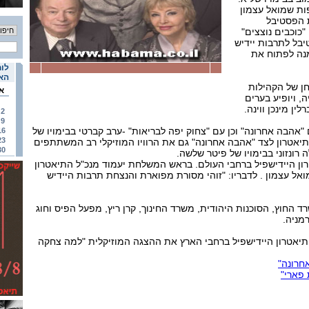
ת שמואל עצמון
ת הפסטיבל
"כוכבים נוצצים"
יבל לתרבות יידיש
מנה לפתוח את
לוח
האי
ן של הקהילות
א
, ויופיע בערים
ין מינכן ווינה.
2
9
 "אהבה אחרונה" וכן עם "צחוק יפה לבריאות" -ערב קברטי בבימויו של
16
23
תיאטרון לצד "אהבה אחרונה" גם את הרוויו המוזיקלי רב המשתתפים
30
רונזוני בבימויו של פיטר שלשה.
ון היידישפיל ברחבי העולם. בראש המשלחת יעמוד מנכ"ל התיאטרון
אל עצמון . לדבריו: "זוהי מסורת מפוארת והנצחת תרבות היידיש
החוץ, הסוכנות היהודית, משרד החינוך, קרן ריץ, מפעל הפיס וחוג
רמניה.
יאטרון היידישפיל ברחבי הארץ את ההצגה המוזיקלית "למה צחקה
חרונה"
 פארי"