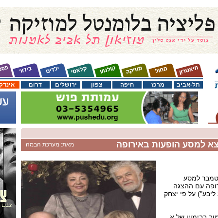
תל-אביב
מרכז
חיפה
צפון
ירושלים
דרום
אינדק
וצא למסע הופעות באירופה
מאת: מערכת הבמה
פטמבר למסע
רופה עם ההצגה
ליבע") על פי יצחק
ב בבימויו של א.