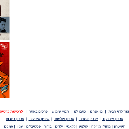
פוך לדף הבית
|
מי אנחנו
|
כתבו לנו
|
תנאי שימוש
|
פרסום באתר
|
לרכישת כרטיס
ארכיון אינדקס
|
ארכיון אמנים
|
ארכיון אולמות
|
ארכיון אירועים
|
ארכיון כתבות
תיאטרון
|
מחול
|
מוזיקה
|
קולנוע
|
קלאסי
|
ילדים
|
בידור
|
פסטיבלים
|
עניין
|
אמנים