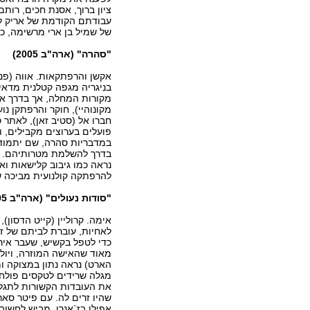
ציון ברוך, אסנת חכים, רותם
עבודתם הקודמת של אריק לוב
של שמיל בן ארי מרשימה, כרגיל. 82
"סהרה" (ארה"ב 2005)
אקשן והרפתקאות. אווה (פנ
בניגריה מגפה קטלנית מדא
מקורות המחלה, אך בדרך אל
מקונוהיי), חוקר והרפתקן נ
חברו אל (סטיב זאן), לאתר
פועלים בערוצים מקבילים, 
במדבריות סהרה, שם יתמודד
בדרך להשלמת מטרותיהם. עם ל
נראה כמו גיבוב קלישאות ואו
להרפתקה קולנועית מביכה שכזאת
"סודות נעולים" (ארה"ב 2005)
אימה. קרוליין (קייט הדסון
לאחיות, עוברת לביתם של זו
כדי לטפל בקשיש, שעבר איר
מאוד שהאישה המוזרה, ויולט 
הארט) נראה נתון במצוקה ומ
מגלה שרידים לטקסים פולחני
את העובדות הקשורות לתגל
שהיו זרים לה. עם פיטר סארס
אפילו בז`אנרו. מביש לחשוב 