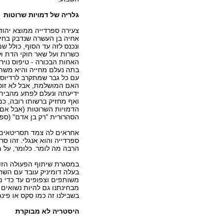
גלריה של דמויות שרוטות
צעירה ספרדייה ממוצא יהודי
אחיה בן העשרה שנדבק בחיי
ונכנס לזה עד הסוף, כולל ש
כשרות ועל שאר חוקי הדת ול
האחות הבכורה - טיפוס נויר
בתה נעלם מחייה והיא משת
עם כל גבר שמתקרב לרדיוס 
האם המושלמת, אבל לא זוכר
ידיעתה ונעלם לפתע מהבית. 
ואף מחזיק ברשותו רובה, כמח
הדמויות השרוטות (אבל אם נ
הסהרורית "רק בן אדם" (ספרד 004
אחראים לה צמד תסריטאים-במ
ספרדייה והוא אנגלי. זהו ס
הרבה מה לומר. כלומר, על מ
במסגרת שיתוף הפעולה הזוג
בעלה דומיניק עובד עם השחק
משותפים וצפופים עד כדי מח
מבחינתנו גם להיות נשואים זה
בשבילנו זה כמו סקס או פינג
היסטריה לא מבוקרת