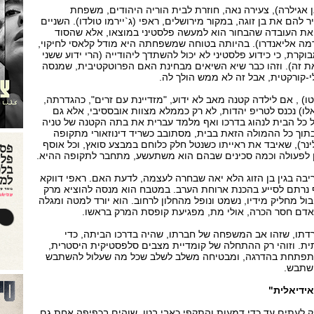
 אגילרה), צעירה נאה, חוזרת לבית הוריה היהודים, משפחת
ר להם את בן זוגה, במקור מירושלים, ראפי (ג`יירמו טולדו). השניים
 העובדה שהבחור הוא למעשה פלסטיני במוצאו, אלא שהסוד
רמה אליאנדרו). בהיותה בטוחה שמשפחתה היא מודל קלאסי לחיקוי,
קרת, כי כידוע פלסטיני לא יכול להשתדך ליהודייה (הרי ידוע ששני
ת זה). וזהו כבר שיא השיאים מבחינת האם הפרוטקטיבית, שמנסה
-קורקטית, אבל זה לא ממש הולך לה.
ו) , אם לילדה קטנה מאב לא ידוע, "מזדיינת עם זרים", כהגדרתה,
אלו) נכנס לטריפ יהדות, לא רק כממלא מצוות אובססיבי, אלא גם
 כל הבית לנהוג בדרכו ואף מלמד עברית את בתה הקטנה של טניה
בתוך כל ההמולה הזאת בבית, מסתובב כשריד דינוזאורי מתקופה
נר), שאיבד את ראייתו כשנטל חלק כלוחם במבצע סואץ, וכל אוסף
וכן לפעולה וכמה סכינים שבהם הוא משתעשע, מתחבר לתקופה ההיא.
יבה בגין בן הזוג הלא יאה שבחרה לעצמה, לדעת האם. ראפי דווקא
 נרתם לסייע בהכנת ארוחת הערב. במטבח הוא מנסה להוציא מרק
ול מחליק מידיו, נשמט ונופל מהחלון לרחוב. הוא יורד למטה ומגלה
דם חסר הכרה, אולי מת, מפגיעת קופסת המרק בראשו.
דתו, שזהו אב המשפחה של חברתו, שהיה בדרכו הביתה, כדי
 וזוהי רק ההתחלה של קומדיית מצבים סלפסטיקית היסטרית,
ומתפתחת בהדרגה, ומבטיחה משלב לשלב שכל מה שעלול להשתבש
ישתבש.
ידיאלית"
לעתים עד כדי דמעות והתקפי כאבי בטן, שוהים בכפיפה אחת גם