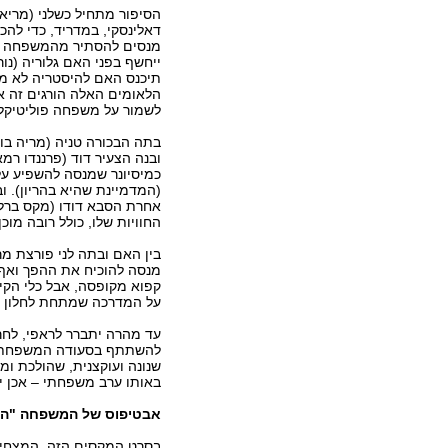
הסיפור מתחיל כשלני (מריאן
דאלינסקי, במדריד, כדי להכי
מנסים להסתיר מהמשפחה את
ייחשף בפני האם גלוריה (נו
תיכנס האם להיסטריה לא מבו
הלאומים האלה הורגים זה א
לשמור על משפחה פוליטיקלי
בתה הבכורה טניה (מריה בוט
ובנה הצעיר דוד (פרננדו רמ
כמיסיונר שמנסה להשפיע על
(המדמיינת שהיא בהריון). ו
אחרת הסבא דודו (מקס ברלי
החוויות שלו, כולל רובה מ
בין האם ובתה לני פורצת מר
מנסה להוכיח את ההפך ואף
קפוא מקופסה, אבל כלי הקיב
על המדרכה שמתחת לחלון א
עד מהרה יתברר לראפי, לחר
להשתתף בסעודה המשפחתית.
שנונה ועוקצנית, שהולכת 
באותו ערב משפחתי – אכן 
אבטיפוס של המשפחה "הא
בסרט המקסים הזה, המצחיק 