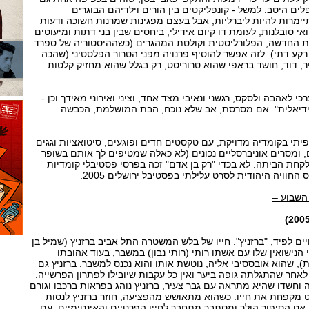
לים היטב. למשל - קונפליקטים בין הורים וילדיהם הבוגרים
רות להיות ליברליות, אבל בעצם מפגינות שמרנות חשוכה ודעות
ואי סובלנות, לעומת דו קיום אידילי, ביחסים שבין בני דתות ומיעוטים
ת החדשה, הפלורליסטית וקולטת המהגרים (כשההיסטוריה של ספרד
קע דתי). לזה אפשר להוסיף פרנויה מפני הטרור הפלסטיני (שהכה
: האח הצעיר, דוד, חושד בראפי שהוא טרוריסט, רק בגלל שהוא מחזיק קלטות
י לאהבה ולסקס, רגשני ונאיבי מצד אחד, וציני ואירוני מאידך וכן -
יאלית": אם מסרסת, אב שלא נוכח, הבת המושלמת, הכבשה
פיתי בקומדיה מדויקת, עם טקסטים חדים ופוגעים, סיטואציות וגגים
 ומסרים אוניברסליים נכונים (לא כאלה שמטיפים לך אותם בשופר
 לקחת הביתה. לא בכדי "רק בן אדם" זכה בפרסי פסטיבלי קומדיות
חוויה היהודית לסרט עלילתי בפסטיבל ירושלים 2005.
השבוע –
ם לפיד, "ברזניץ". חייו של בלש המשטרה התל אביב ברזניץ (שמיל בן
הנישואין שלו עם אשתו רותי (רותי נבון) במשבר, בעוד אהובתו
), שהוא אובססיבי אליה, נוטשת אותו והוא נכנס למשבר. ברזניץ גם
אחר שהתגלתה גופה ביער ואין כל עקבות שיובילו לפתרון הפרשייה.
וחשדו שהיא מתראה עם גבר צעיר, ברזניץ נוהג בפראות ברכבו וגורם
מקפחת את חייו. כשהוא מתאושש מהפציעה, חוזר ברזניץ לנסות
ט הסיפור הולך ומסתבך מתחבר לחייו הפרטיים והאינטימיים. עם