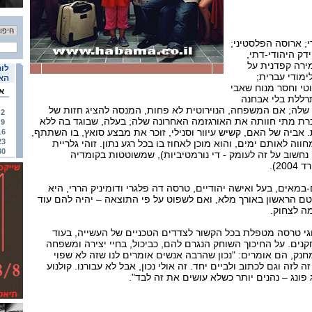
; ארוסה הפלסטיני;
דק היהודי-דתי,
מירה קפדנית על
לוח
ימודי עברית;
האי
וטי וחסר מנוח שאבי
א
רללת בלי אבחנה
שלה; אם המשפחה, הנוירוטית לא פחות, המנסה להציג חזות של
2
ת מתי חוותה את האורגזמה האחרונה שלה; בעלה, שבוגד בה ללא
9
אביה של האם, קשיש עיוור וסנילי, זוכר את מבצע סואץ, בו השתתף,
16
23
ווה לאותם ימים, והוא מוכן לאחוז בו בכל רגע נתון. זוהי גלריית
30
חשוב על זה לעומק - די נורמטיביות), שמשוטטות בקומדיה
2).
אים, בעל ואישה יהודיים, טרסה דה פלגרי ודומיניק הררי, היא
רטם הראשון באורך מלא, ואם לשפוט על פי התוצאה – יהיה להם עוד
ה לצחוק.
י טרסה מטפלת בכל הקשור לצדדים הטכניים של העשייה, בעוד
נים. על החיכוך השוחק הנגרם להם, כביכול, בחיי יצירה ומשפחה
נק, הם אומרים: "נכון שהרבה אנשים אומרים לנו שזה לא שפוי
 לזה וגם לכתוב ולביים יחד. זה אולי נכון, אבל לא עבורנו. קולנוע
 פונג – נהנים יותר כשלא עושים את זה לבד".