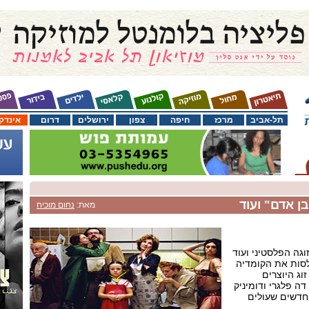
תל-אביב
מרכז
חיפה
צפון
ירושלים
דרום
אינדק
ן אדם" ועוד
מאת:
נחום מוכיח
וגה הפלסטיני ועוד
לסות את הקומדיה
וג היוצרים
ה פלגרי ודומיניק
חדשים שעולים