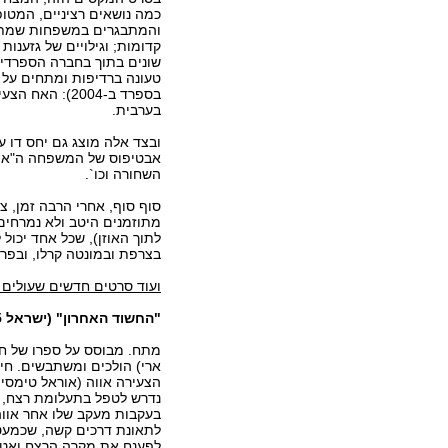
כמה נושאים רציניים, המטופ
והמתבגרים במשפחות שמתיימ
קדומות; וגילויים של גזענות 
שונים בתוך בחברה הספרדי
טעונה ברדיפות ומתחים על ר
בספרד ב-2004)
בערבית.
ובצד אלה מוצג גם יחס דו ערכ
אבטיפוס של המשפחה ה"איד
השחורה וכו`.
סוף סוף, אחרי הרבה זמן, צ
מתוזמנים היטב ולא נמרחים,
לתוך האוזן), שכל אחד יכול
בצרפת ובמונטה קרלו, ובפרס ה
ועוד סרטים חדשים שעולים 
"החשוד האחרון" (ישראל 2005)
מתח. מבוסס על ספרו של חיי
ארי) הולכים ומשתבשים. חיי 
הצעירה אווה (אוראל טימסית
נדרש לטפל בתעלומת רצח, ל
בעקבות מעקב שלו אחר אווה 
לתאונת דרכים קשה, שכמעט 
לפענח את מקרה הרצח ואט א