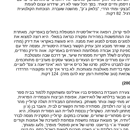
 זיסמן וחיים זנאתי. בסך הכל עשוי לא רע, שידרוג עצום לעומת
צקי ומתי הררי, "בלאק ג`ק", מהשנה שעברה. הנוכחות הקולנועית
 דקות.
לופי קרוז), רופאה אידיאליסטית המטפלת בחולים באפריקה, מאתרת
יגה המתפשטת במהירות ומקורה כנראה במאלי. היא רוצה למצוא את
מונים מנסים למנוע זאת ממנה. היא פוגשת באקראי את דירק (מתיו
ועז, שאיתר מטבע זהב עתיק הקשור באגדה היסטורית, ומנסה יחד עם
 ספינת קרב אבודה ממלחמת האזרחים באמריקה. אווה ודירק נפרדים,
ונקלעים לשלל תקריות מסמרות שיער, אך דרכם שבה ומצטלבת
ו עם מורדים אכזריים הנעזרים באנשי עסקים מערביים מתוחכמים,
מברט ווילסון. סרטו של כריס אייזנר הוא "אינדיאנה ג`ונס" לעניים.
סף בדיחות מאולצות ומגוחכות. לא ברור איך קרוז ומקונוהיי הדרדרו
 (טוב שלפחות רומן יצא להם מזה). 124 דקות.
), צעירה העובדת בהוספיס בניו אורלינס ומשתוקקת ללמוד בבית ספר
ג מבוגר בדלתא של לואיזיאנה, אפופת הביצות והצמחייה הפראית,
וע מוחי קשה ונותר משותק. באחוזתם המבודדת תגלה קרוליין מהר
(ג`ינה רולנדס), מסתירה סודות הקשורים לבית, והגבר בן (ג`ון
תחנן לעזרתה. כשקרוליין נכנסת לעליית הגג הסודית הנעולה, היא
ים מסתוריים שחורים, שנערכו במקום. קרוליין הסקרנית מנסה לברר
יותיה, אך מוצאת עצמה נחשפת ונסחפת למערכת של אמונות וקודים
גארד וג`וי בריאנט. סרטו של איאן סופטלי מופרך, נלעג ומגוחך,
מה ג`ינה רולנדס וג`ון הארט מוכנים לעשות בשביל כסף. גם קייט