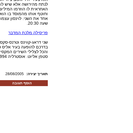
לנתח מהירושה אלא שיש לו א
האחראית לו הוזרמו המיליונ
וחוטף אותו מהמוסד בו הוא 
שעה 20:30.
פריסילה מלכת המדבר
שני דראג-קווינס וטרנס-סקס
בדרכם להופעה בעיר אליס ס
סטפן אליוט. אוסטרליה 1994. יום רביעי, 31 באוגוסט. 20:30.
:תאריך יצירה
28/08/2005
הוסף תגובה