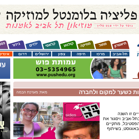
תל-אביב
מרכז
חיפה
צפון
ירושלים
דרום
אינדק
מאת: מערכת הבמה
ים זו השנה
תל-אביב ויסגור את
הפסטיבל, מתקיים
נה בין התאריכים 31-28 באוגוסט, בשיתוף