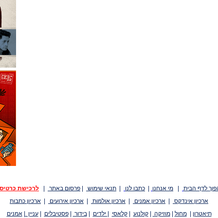
פוך לדף הבית
|
מי אנחנו
|
כתבו לנו
|
תנאי שימוש
|
פרסום באתר
|
לרכישת כרטיס
ארכיון אינדקס
|
ארכיון אמנים
|
ארכיון אולמות
|
ארכיון אירועים
|
ארכיון כתבות
תיאטרון
|
מחול
|
מוזיקה
|
קולנוע
|
קלאסי
|
ילדים
|
בידור
|
פסטיבלים
|
עניין
|
אמנים