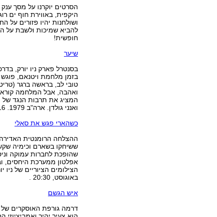
הסרטים יוקרנו על מסך ענק
היקפית, באווירת חוף ים רו
ושולחנות יהיו פזורים על הח
להביא שמיכות ולשבת על הח
חופשית!
שיער
בסנטרל פארק ניו יורק, בדרכ
בזמן מלחמת ויטנאם, פוגש ק
טובי לב, בראשה ברגר (טריט
ואהבה, אבל המלחמה קוראת,
המציג את תרבות הנגד של י
ואנני גולדן. ארה"ב 1979. 116 דק`. יום ראשון , 28 באוגוסט, 20:30.
כשהארי פגש את סאלי
ההצלחה הרומנטית האדירה של
שהופכת לחברות עמוקה וניס
אפלטון ממערכת היחסים, וב
באוגוסט, 20:30 .
איש הגשם
דרמה גורפת האוסקרים של בא
הוא צעיר יהיר ואמביציוזי 