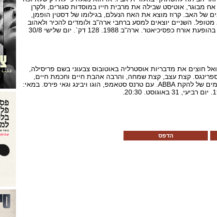
ח מבוגר, אוטיסט שבילה את מרבית חייו במוסדות סגורים, ולקרן
ים של האב. קרוז מוצא את האח הנעלם, בגילומו של דסטין הופמן,
מטופל. השניים יוצאים למסע ברחבי ארה"ב ולומדים להכיר ולאהוב
אחד את השני. לוינסון עצמו בהופעת אורח כפסיכיאטר. ארה"ב 1988. 128 דק`. יום שלישי 30/8
ואל חוצים את מדבריות אוסטרליה באוטובוס צבעוני בשם פריסילה,
פרינגס. קצת עצב, קצת שמחה, והרבה אהבת חיים וחכמת חיים,
והכל לצלילי השירים המקסימים של להקת ABBA. עם טרנס סטאמפ, הוגו ויבינג וגאי פירס. במאי:
הדפס