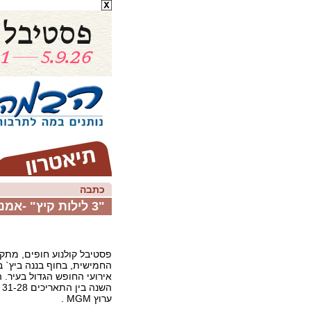
כתבה
"3 לילות קיץ" -אמנות כשער למקום ולחברה
פסטיבל קולנוע חופים, מתקי
החמישית, בחוף בננה ביץ` ב
אירועי החופש הגדול בעיר. 
הש
ערוץ MGM .