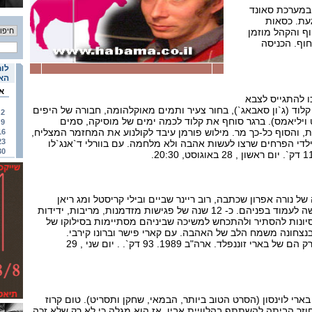
 במערכת סאונד
געת. כסאות
וף והקהל מוזמן
וף. הכניסה
לוח
האי
א
ו להתגייס לצבא
לוד (ג`ון סאבאג`), בחור צעיר ותמים מאוקלהומה, חבורה של היפים
2
 ויליאמס). ברגר סוחף את קלוד לכמה ימים של מוסיקה, סמים
9
 והסוף כל-כך מר. מילוש פורמן עיבד לקולנוע את המחזמר המצליח,
16
23
לדי הפרחים שרצו לעשות אהבה ולא מלחמה. עם בוורלי ד`אנג`לו
30
 נורה אפרון שכתבה, רוב ריינר שביים ובילי קריסטל ומג ריאן
ששיחקו בשארם וכימיה שקשה לעמוד בפניהם. כ- 12 שנה של פגישות מזדמנות, מריבות, ידידות
יונות להסתיר ולהתכחש למשיכה שביניהם מסתיימות בסילוקו של
נצחונה משמח הלב של האהבה. עם קארי פישר וברונו קירבי.
הצילומים הציוריים של ניו יורק הם של בארי זוננפלד. ארה"ב 1989. 93 דק`. . יום שני , 29
רי לוינסון (הסרט הטוב ביותר, הבמאי, שחקן ותסריט). טום קרוז
החוזר הביתה להשתתף בהלוויית אביו. אז הוא מגלה כי לא רק שלא זכה