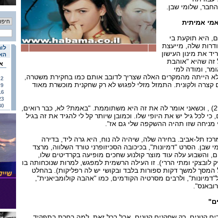
החבר, שלומי שבן.
מי אמיתית
, היא תוקעת בי
ודרות שלה, מייעצת
לוח
יד את מינון העישון
האי
 זה שהיא "אוהבת
א
ומר, ומודה למי
לא הייתה מהמקרים האלה שצריך לדובב אותם כמו בחקירת משטרה,
2
קצרה ולקונית. התמזל מזלי לפגוש לא רק שחקנית מוכשרת מאוד
9
16
23
30
יפה, נראית צעירה מגילה (29) , וכשאני אומר לה את זה היא משתוממת. "באמת? לא, כבר רואים,
כי לכל גיל יש את היופי שלו. וכמובן שיותר קל לי להגיד את זה בגיל
כז תל-אביב. בחירה שלה, שיהיה לה נוח, היא גרה ליד, בדירה
 שבן. הסרט "דמיונות", בכיכובה הסכיזופרני טורד השלווה, מרצד
, והשבוע עלה עוד מוצר קולנוע שחכים מופיעה בקרדיטים שלו,
יק לובצקי ומתי הררי). זו העילה הרשמית למפגש, למרות שנוכחותה בו
 המסך למשך דקות ספורות בלבד ובקושי יש לה רפליקות). בהחלט
דמיונות", ולרבים מסרטיה הקודמים, כמו "אהבה קולומביאנית",
ובאנס".
ם"
ים קטנים, רק שחקנים קטנים, אבל בכל זאת, למה בחרת בתפקיד