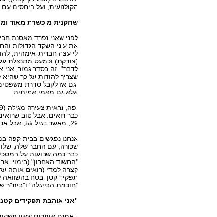
הקולנועית, ועל היחסים עם 
שחקנית מוכשרת מאוד ומא
לפני שאני נפרד מאסנת חכים
את עיני השקד הגדולות והח
לי עצה חברית-אימהית, להור
(צודקת) וכמעט מתנצלת על
לדבר". זה בסדר גמור, אני א
שצריך להודות על כך שהיא 
וגם אז לקבל סדרת משפטים 
אלא גם מאמי אמיתית.
כבר רואים. אבל טוב שרואים, 
29, מאשר בגיל 55, אבל אני מניחה שזו תהיה ההשקפה שלי גם אז".
אנחנו נפגשים בבית קפה במר
שכורה, עם החבר שלה, שלומי
כבר כמה שבועות על המסכים
"החשוד האחרון" (בימוי: אר
קצרה למדי (רואים אותה על
תפקיד קטן, בטח בהשוואה ל"
"חוכמת הבייגלה" ו"בית"ר פר
"אני אוהבת תפקידים קטני
- אמנם אומרים שאין תפקיד