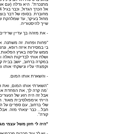
מתנכרת". היא גדלה (עם אח
מחוברת. בסופו של דבר בוצע
מחול בעיקר, עד שמלהקת של
שייך להיסטוריה.
- את מזהה בך עדיין שרידי
"פחות ופחות. זה משתנה. את
בי במסירות איזה רופא, ונרג
ממש עליסה בארץ הפלאות. וה
ושלח אותי לבדיקות האלה והא
במקרה ברחוב, יושב בבית קפ
וקפצתי עליו ונישקתי אותו ו
- והשארת אותו המום.
"השארתי אותו המום, ואת ה
`מה קרה לך, את הפחדת אות
אבל זה היה רגע של הנעורי
הייתי אימפולסיבית מאוד. ה
שלי ברחוב, עם ספרים על הרא
חבל... כבר יצאתי מזה. אבל 
קורה".
"היה לי חזון משל עצמי מגי
- יש לך עוד חברות מכרמיאל