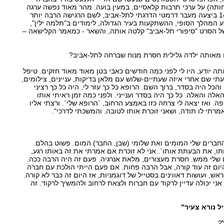
ותה) על ערכי תרבות קלאסיים, במעין בועה. מהר מאוד נפשה ערגה
אל הכרך הגדול, וכבר בגיל 14 ביצעה מעבר דרמטי הדרגתי לתל-אביב, לשם הרגישה הרבה יותר
 המהלך הסופי, ההשתקעות בעיר הגדולה, לימודים ב"תלמה ילין",
 הסרט "סיפורי תל-אביב" קלטה אותה, והשאר - כמאמר הקלישאה –
ם מאותה ילדה גלילית חסרת מנוח שברחה לתל-אביב?
ה יודע, היו לי לפני כמה חודשים כאבי בטן מאוד מאוד חזקים. טיפל
עתי שם אחרי איזה שעתיים-שלוש עם מלאן בדיקות, עניינים, צילומים,
כל היה בסדר, ברוך השם. הרופא כל כך עזר לי, היה כל כך רציני
לה והאלה. כל כך היה בסדר וענייני. ולפני כמה זמן ראיתי אותו
ה. ואז יצאה לי צרחה כזו באמצע הרחוב, `הרופא שלי`. ורצתי אליו
אמרתי לו תודה, ושאני זוכרת אותו לטובה. והמשכתי לדרכי".
חברים שלי המומים ואת שלומי (שבן, החבר) המום. פשוט בהלם.
ו, את הבעתת אותו`. אני לא זוכרת אם אמרתי את זה באותו רגע,
ם שלי ממש. חסרת מעצורים, מלאת אנרגיה. פעם זה היה הרבה ככה.
יום זה עוד קורה, אבל הרבה פחות. אם פעם הייתי הולכת עם חברה
ש, ועושות דאווינים בסטייל של דוגמניות, אז היום זה כבר לא קורה.
אני יכולה עדיין לרקוד עם חברות ולצאת לרחוב ולהמשיך לרקוד. זה
ל נורא צעיר"
?