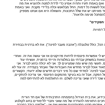
 ואם באמת תעיז ותהיה אמיץ כדי לרדת למטה ולהוציא את מה
כל לעשות כל דמות, החל מבלאנש וכלה בליידי מקבת. ואני באמת
 מאיתנו יש את שלל התכונות, והשאלה היא אם אנחנו מספיק
להסתכל פנימה ולראות".
 תפקידים"
 דמויות.
הכל, כולל טלנובלה ("אהבה מעבר לפינה"). את לא בררנית בבחירת
יש לי אפשרות פיננסית לדחות פרויקטים אז אני עושה את זה. ואחרי
אות במשחק עבדתי גם במלצרות והייתי ברמנית, ועשיתי עוד
 תעשי מה שיש ומה שמציעים לך. אני לא יכולה כרגע לברור. אני
וד אוכל לברור מחדש את העבודות שלי ואבחר בקפידה. זה עוד לא
בר לפינה` למדתי שם כל מיני דברים חדשים שלא ידעתי, הקשורים
ל הפקה, אבל זה בא בעיקר מהמקום הפיננסי. אני צריכה להתקיים,
 שכר דירה שאני צריכה לשלם. וזו התעלמות לא להתייחס למה
 כידוע, את בית הגידול בחממתה התרבותית של אם חד הורית
חכים התאימה להגדרה של מה שאני וחברי ללימודים בחוג לקולנוע
ו, אפרופו סרטי הסטודנטים שנעשו שם אז - "אלמנט בודד בחברה