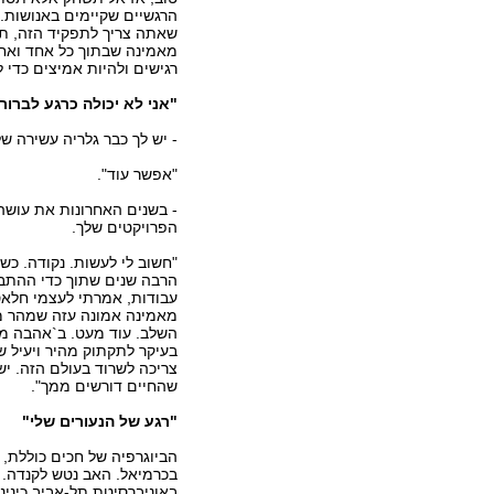
הרגשיים שקיימים באנושות.
שאתה צריך לתפקיד הזה, תו
מאמינה שבתוך כל אחד ואחד
רגישים ולהיות אמיצים כדי 
"אני לא יכולה כרגע לברור
- יש לך כבר גלריה עשירה של
"אפשר עוד".
- בשנים האחרונות את עושה 
הפרויקטים שלך.
"חשוב לי לעשות. נקודה. כש
הרבה שנים שתוך כדי ההתבט
עבודות, אמרתי לעצמי חלאס,
מאמינה אמונה עזה שמהר מא
השלב. עוד מעט. ב`אהבה מע
בעיקר לתקתוק מהיר ויעיל ש
צריכה לשרוד בעולם הזה. יש
שהחיים דורשים ממך".
"רגע של הנעורים שלי"
הביוגרפיה של חכים כוללת,
בכרמיאל. האב נטש לקנדה. 
באוניברסיטת תל-אביב כינינ