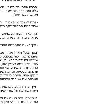
"חברה אחת, מכיתה ב`. היא
שלה ואת הבחירות שלה, אישה
מסוגלת לגור שם".
- נתת לעצמך אי פעם דין וח
שרוב בנות המחזור שלך משם
נשואות ובהריונות מתקדמים.
- איך בעצם התפתחה החריגו
"בסך הכל? מאוד! אני חושב
שעברנו לבניין כזה צבעוני,
שייצאו לה ילדות בבוניות, ש
עוד יותר נוקשה בעניין הזה,
הרבה תרבות, שירה. אני חוש
פרפקציוניסטית, וכל מה שענ
ריתקו אותי. הייתה לי ילדות
השכונה וגם שטפתי מדרגות ש
- איך ילדה חנונה, כמו שאת
מעוז הבוהמה הלימודי אמנות
"זו הייתה ילדה חנונה עם מ
הוריה. באמת היה לי חזון מש