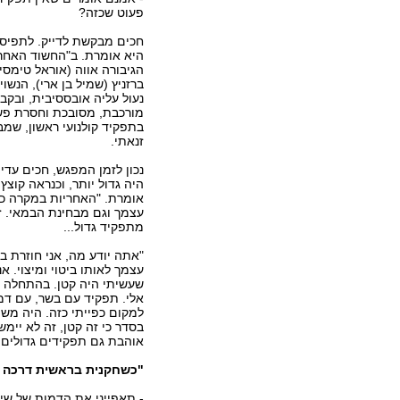
פעוט שכזה?
חכים מבקשת לדייק. לתפיסתה
היא אומרת. ב"החשוד האחרו
הגיבורה אווה (אוראל טימסי
ברזניץ (שמיל בן ארי), הנשוי
נעול עליה אובססיבית, ובקב
מורכבת, מסובכת וחסרת פשר
בתפקיד קולנועי ראשון, שמבי
זנאתי.
נכון לזמן המפגש, חכים עד
היה גדול יותר, וכנראה קוצץ
אומרת. "האחריות במקרה כזה
עצמך וגם מבחינת הבמאי. זה 
מתפקיד גדול...
"אתה יודע מה, אני חוזרת ב
עצמך לאותו ביטוי ומיצוי. א
שעשיתי היה קטן. בהתחלה הצ
אלי. תפקיד עם בשר, עם דמיו
למקום כפייתי כזה. היה משהו
בסדר כי זה קטן, זה לא יימ
אוהבת גם תפקידים גדולים,
"כשחקנית בראשית דרכה - 
- תאפייני את הדמות של שי