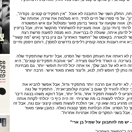
, החלק השני של התובנה לא אוכל. "אין תפקידים קטנים. נקודה",
ן", על פי ספרו של חיים לפיד, היא מגלמת את שירה, אחותה של
ת). אווה שקועה עד צוואר ברומן סוער ומטלטל עם איש המשטרה
 לרותי (רותי נבון). אווה מעוניינת להשתחרר מהקשר איתו, אבל ברזניץ
יל לרומן איתה, שעולה לו בבריאות, הוא מנסה לפענח פרשת רצח
 לכאורה. בקאסט של "החשוד האחרון" גם ציון ברוך (איש "מה קשור"
א איזו רעננות וכמה קומיק רליפים נדרשים למסך), רותם זיסמן וחיים
יין לא ראתה את העותק הסופי של הסרט, אבל יודעת שהתפקיד שלה
 בעריכה. נו הארד פילינגס מצידה. "אני אוהבת תפקידים קטנים", היא
 היא לא על הגב שלך, אז אתה יכול להיות חופשי יותר. גם מבחינת
נותן לך חופש לזוז, לנוע, וליצור מארג מאוד אישי. הרבה יותר
י, לא יודעת אם הרבה יותר מתפקיד גדול, אבל אפשר להביא את
ני יכולה להגיד לך שגם ב`אהבה קולומביאנית`, התפקיד של נגה
יעו לי לעשות תפקיד אחר, גדול יותר, אבל דווקא משהו בנוגה דיבר
ן, יכולתי לעשות בו מה שרציתי. זה היה כיף כי יכולתי לקחת אותה
 מרגיע בזה שאו.קיי, אני הולכת לעשות משהו קיצוני עם נגה, אבל זה
שך כל הסרט. אלה הבלחות מסך קטנות כאלה. כמובן שאני מאוד
 אבל בשני המקרים אלה אנרגיות אחרות".
יש מה להתבונן על שמיל בן ארי"
רה ב"החשוד האחרון"