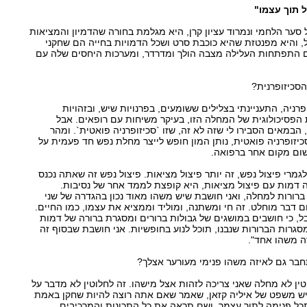
 תוך עצמו"
 סער הלחמי ונמרוד עציון קרן, היא מגלמת בחורה שהדמיון והמציאות
והיא מפנטזת שהיא כוכבת סרט ושכל הדמויות בחייה הם שחקני
 התפתחות העלילה מצבה הולך ומדרדר, ומערכות היחסים שלה עם
סכיזופרנית?
רניה, התעניינתי בצלילים ששומעים, בפרנויות שיש, ובזהויות
הפסיכולוגית של המחלה הזו, בעיקר משיחות עם רופאים. אבל
הבמאים הסבירו לי שזה לא זה, שזו `סכיזופרניה פואטית`. ומהר
כיזופרניה פואטית, נותן המון חופש לייצר מחלת נפש חד פעמית על
ום מקום אחר ברפואה.
גמרי פיצול נפש, זה יותר פיצול מציאות. פיצול נפש זה שאתה נכנס
ה דמות עם פיצול מציאות, היא קופצת לממד אחר של נסיבות.
 ברורות למחלה, ואני חושבת שיש משהו מאוד נכון בהגדרה של שני
 דבר מוחלט. זה חי ומשתנה, ומוליד וממציא את עצמו, כמו החיים.
ל, כי חושבים במושגים של גבולות ברורים ומסגרת ברורה של דמות
גרות הברורות שנבנו, תוכל לנוע בחופשיות. אני חושבת שבסוף זה
ה משהו אחד".
חבר גם לאיזה משהו פנימי מעורער אצלך?
וטין לא מחלה שאני צריכה לזהות אצל מישהו. זה לחלוטין לא מדבר על
יש משפט של איליה קזאן, שאמר שאם אתה רוצה להיות שחקן באמת
ל פנימה לתוך עצמך, ושם תראה את כל התכונות והמרכיבים