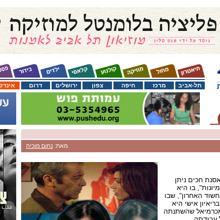
תל-אביב
מרכז
חיפה
צפון
ירושלים
דרום
אינדק
מאת:
נחום מוכיח
סנת חכים ניתן
ונות", בו היא
שוד האחרון", שבו
ריאיון אישי היא
מכרמיאל שהשתנתה
 עבודתה