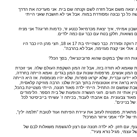
 יצאה משם אבל חזרה לשם וקנתה שם בית. אני מעריכה את הדרך
 כל כך נבונה ומסודרת במוח. אבל אני לא חושבת שאני הייתי
שבון אמיתי, איך יצאת מכרמיאל כנטע זר, כדמות חריגה? אני מניח
 נשואות, חלקן בטח עם כבר עם כמה ילדים.
"כן. אני די האחרונה שנשארה רווקה וסוררת. כבר כשהייתי בת 17 או 18, חצי מהן היו כבר היו
 אולי אני קצת מגזימה, אבל לא בהרבה".
ת הזו שלך במקום שהוא פרובינציאלי, בסך הכל?
ת שאמא לא תודה בזה, אבל זה המון השקפת העולם שלה. אני זוכרת
 עם המון אנשים, מרפסות שונות עם המון בגדים. ואמא הייתה בחרדה,
לא יידעו עברית, שלא יקראו ספרות, שלא יהיו מנומסות. אז היא הייתה
 היא בראה איזו אוטונומיה בתוך הבית שלנו: הרבה מוזיקה קלאסית,
בת שמשם זה התחיל. הייתי ילדה מאוד חנונה, הייתי מצטיינת בהכל,
יין אותי זה חוגים. חוגי העשרה והופעות של בית הספר. הלימודים
 מאוד צבעונית. גם אהבתי לעבוד, בכיתה ז` עשיתי בייביסיטר לכל
ל בניינים".
 מתארת, מפנטזת לעזוב את עיירת הפיתוח ועוד לטובת "תלמה ילין",
י של ילדי אמני איזור המרכז?
עוף, עם חזון. לא ילדה חנונה עם רצון להגשמת משאלות לבם של
ל עצמי, מגיל נורא צעיר".