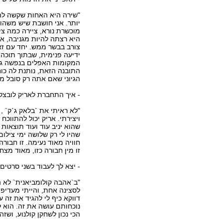
"שירה היא האחות שקשה לה 
יותר. אני חושבת שיש משהו
מוכשרת נורא, ציירה כמה צי
היא רצתה להיות מגניבה, אב
צורב בבשר ממש. יחד עם זאת
ידיעה פנימית, שבתוך תוכה 
המקומות האפלים בנפשה גם 
התובנה הזאת, נותנת לה כוח
הגיוני שאם אתה רק סובל ממ
- איך התחברת לאריק לובצק
"לא ראיתי את `בלאק ג`ק` ,
ויצירתי. אריק יכול להתווכח
שהוא יניב עוד ועוד תוצאות
שהיו לי רק שלושה ימי צילום
חוויה מאוד נעימה. זו חבורה
זו מין חבורה כזו, מאוד מצחי
- יצא לך לעבוד בשני סרטים
"ב`אהבה קולומביאנית` לא ה
לסצינה אחת, והייתי מעדיפה
דווקא כיף לי להגיד את זה 
נוכחותם עושה את זה. הוא ל
הכי נכון לשחקן קולנוע, ושזה