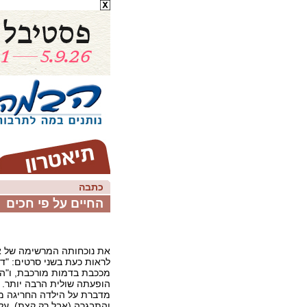
כתבה
החיים על פי חכים
את נוכחותה המרשימה של א
לראות כעת בשני סרטים: "דמי
מככבת בדמות מורכבת, ו"הח
הופעתה שולית הרבה יותר. ב
מדברת על הילדה החריגה 
והתבגרה (אבל רק קצת), על