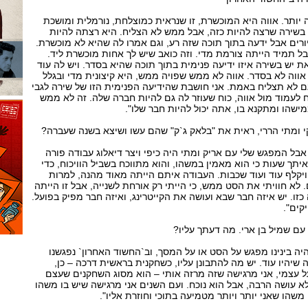
יותר. אווה היא המוכשרת, זו שנראית כמוצלחת, נורמלית ומושכת
 בשירה שרצה להיות כזה, אבל ממש לא הצליח. היא רצתה להיות
ורים אבל ידעה בתוך תוכה שזה רע, וגם אמרו לה שהיא לא מוכשרת.
ל תמיד הייתה צורמת מדי. וזה כואב שיש לך אחות מוכשרת ליד.
 יש בשירה איזו ידיעה פנימית בתוך תוכה שהיא בסדר. ויש לה עוד
אווה לא בסדר. אווה לא ממש שפויה ממש, היא קיצונית מדי ובגלל
לא תצליח באמת. אני חושבת שהידיעה הפנימית הזו של שירה לגבי
 לעמוד מול אווה, כוח שעוזר לה גם להיות חברה שלה. זה לא ממש
ישהו ומתקנא בו, אתה יכול להיות חבר שלו".
י ומתי הררי, ראית את "בלאק ג`ק" שהם עשו ושיצא בשנה שעברה?
 אבל המפגש שלי עם אריק ומתי היה כיפי ויצר דיאלוג עבודה פורה
 איתך שעות כי הוא מאמין במשהו, והוא מתווכח בשביל הוויכוח, כדי
 ויקלף עוד ועוד שכבות. העבודה איתם הייתה מאוד מהנה, למרות
. לא חוויתי את הסט ממש, כי הייתי רק אורחת לשנייה, אבל זו הייתה
 כזו. יש איזה חבר שבא ועושה את הקייטרינג, ואיזה חבר מפיק בפועל.
קים".
 עם שמיל בן ארי. מה דעתך עליו?
יה בינינו מפגש על הסט או על המסך, וב`החשוד האחרון` נפגשנו
 שיהיו עוד. יש מה להתבונן עליו, כשחקנית בראשית דרכה – כן,
על עצמי, אני מרגישה שזה מרזה אותי – הוא מסוג השחקנים שעצם
א עושה הרבה, אבל הוא נוכח. ועם השנים אני מרגישה שיש בו משהו
 משהו שאני יותר ויותר מטמיעה בתוכי וחוזרת אליו".