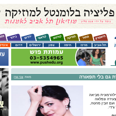
תל-אביב
מרכז
חיפה
צפון
ירושלים
דרום
אינדק
ת גם בלי תפאורה
מאת:
צבי גורן
להרמונית מביאה
עירה ונפלאה
ועם זובין מהטה,
רדי.
ים