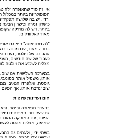
אין זה סוד שהאופרה "לה טרו
הפופולריות ביותר במכלול הי
ורדי. יש בה שלושה תפקידי
כישרון זמרה וכישרון הבעה 
ביותר, ויש לה מוזיקה שקופ
מאוד לאקוורלים.
"לה טרוויאטה" היא גם אופ
ברורה מאוד, עם מבנה דרמ
אהבתם של ויולטה, נערת הלי
כעבור שלושה חודשים, העניי
מצליח לשכנע את ויולטה לוו
במערכה השלישית אנו שוב ב
אותו, משפיל אותה בפומבי.
גוססת, ואלפרדו הנאיבי ממ
שוב עוזבת אותו, אך הפעם ה
חום ועדינות פיוטית
בהעדר תפאורה ובימוי, נראה
גם שעל דוכן המנצחים ניצב
הפעם, עם המוזיקה המוכרת 
שמיעה, מצליח מהטה לעשות 
בשתי ידיו, ולעתים גם בהבע
שבשני צדי הבמה, מהטה מפ