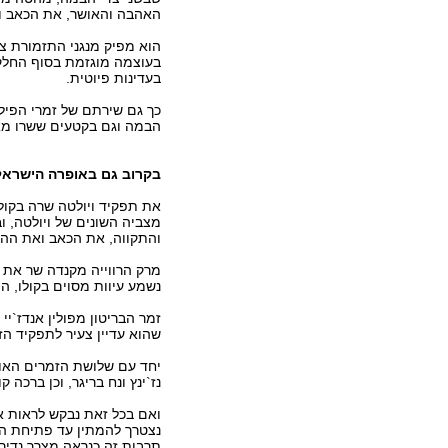
האהבה והאושר, את הכאב וא
הוא מפיק מנגני התזמורת צל
בעוצמה מוגזמת בסוף החלק 
בעדינות פיוטית.
כך גם שירתם של זמרי הפיל
הבמה וגם בקטעים ששרו מא
בקרוב גם באופרה הישראל
את תפקיד ויולטה שרה בקול 
מצביה השונים של ויולטה, ו
והתקווה, את הכאב ואת ההק
מרק הרווייה מקנדה שר את 
נשמע עיוות מסוים בקולו, ה
זמר הבריטון מפולין אנדז`י
שהוא עדיין צעיר לתפקיד הזה
יחד עם שלושת הזמרים האורח
נז`ינץ ונח בריגר, וכן ברכה ק
ואם בכל זאת נבקש לראות א
נצטרך להמתין עד פתיחת הע
תרבות זה כנראה מצרך נדיר.