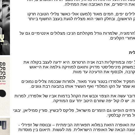
ת הייסורים, את האכזבה ואת המחילה.
ילים יפים, חמים מאוד (למעט אולי כאשר צלילי הטובה חרקו
הראשון), ובחלק השני הוא מצליח לגעת בעצב החשוף ביותר
הרמוניה, שלמרות גודל מקהלתם הניבו מצלולים אינטימיים גם על
חורי הקלעים.
ית
יפה ובמוזיקליות רבה אניה הרטרוס. היא ידעה לעצב בקולה את
במשחק מינימליסטי מדויק ותואם למוזיקה גילמה את הייאוש
רבה, ולבסוף את הדעיכה עד מוות.
תפקיד אלפרדו בטנור צעיר מאוד, ולמרות שבכמה צלילים נמוכים
וא שמר על הקו המלודי ואף העשיר אותו בהבעה רבת גוונים.
י דובר עשה את הצפוי וכבש את הקהל בדמות אביו של אלפרדו, למרות
. יש לו קול יפה שזורם היטב יחד עם המוזיקה.
ים הופיעו גם הזמרים מישראל, פליקס ליבשיץ, סורין סמיליאן, יבגני
ול מריה קבלסקי.
ת האופרה הזאת במלוא תפארתה הבימתית – ובנוסח של זפירלי -
ונה הבאה של האופרה הישראלית. מה לעשות. תיאום בין מוסדות