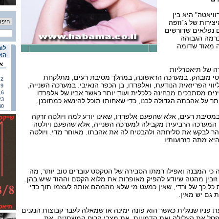
ויאטה" היא בין
צירות של ג`וזפה
ם נפלאים שדורשים
ברמה הגבוהה
ה מאוד שדומה
לוח
האי
א
רה של תיאטרליות
טי מובהק. במערכה הראשונה, במהלך מסיבת רעים, מתלקחת
2
ווי הפריזאית הנודעת, ואלפרדו, בן הכפר הנאיבי. במערכה השנייה,
9
נים מסתבכים מבחינה כלכלית ועוד יותר כאשר אביו של אלפרדו
16
23
תר על אהבתה הגדולה לבנו, כדי שאחותו תוכל להינשא כמתוכנן.
30
מסיבת רעים, אלא שהפעם אלפרדו, שאינו יודע למה ויולטה זרקה
 המערכה הרביעית מקבילה למערכה השנייה, אלא שהפעם ויולטה
הר לבקש את סליחתה ולהבטיח לה את אהבתו. מאוחר מדי. ויולטה
יא מתה בזרועותיו.
 כי המבנה ואפילו רמתו הסבירה של הטקסט עוברים טוב יותר, מה
 זובין מהטה שיודע להפיק מאופרות את מלוא הקסם וההוד שיש בהן.
כל כך של ורדי, שאין כמעט מי שלא מהמהם אותה לעצמו תוך כדי
גם יש מאין.
ת פניו שנגלית כאשר הוא פונה ימינה או שמאלה לעבר קבוצות הנגנים
סל את העלילה ואת הדמויות, את מצבי הרוח המשתנים, את