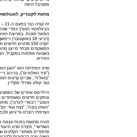
פסטיבל חיפה
מחוות לקובריק, לאנגלופולו
זה קור
הבינלאומי הנערך כמדי שנה
המועד סוכות. במרוצת האי
המשקפים מבחר מייצג מהתנ
בשבעה אולמות במקביל, הנמ
האירוע.
סרט הפתיחה הוא "הגנן המסו
("עיר האלוהים"), בכיכוב ריי
"בנעליה", שביים קרטיס הנס
טוני קולט ושירלי מקליין.
היילייטס אחרים של הפסטיב
המכני" ו"בארי לינדון"); מחו
"האחו בוכה", "נצח ועוד יום
הצרפתי רוברט גדיגיאן ולבמ
חוויה מרגשת בזכות עצמה ת
השלישי", ולצדה סרט תיעוד
וסיפורים מאחורי הקלעים ש
השנה וזכה בביקורות נלהבו