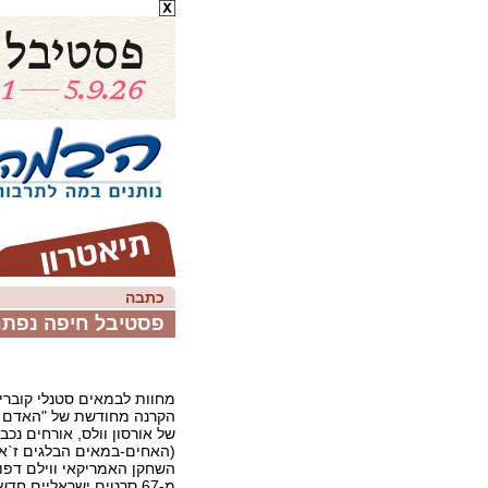
כתבה
פסטיבל חיפה נפתח
מחוות לבמאים סטנלי קובריק
הקרנה מחודשת של "האדם ה
של אורסון וולס, אורחים נכב
(האחים-במאים הבלגים ז`אן 
השחקן האמריקאי ווילם דפו 
מ-67 סרטים ישראליים חד