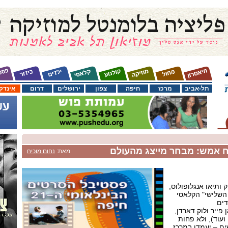
תל-אביב
מרכז
חיפה
צפון
ירושלים
דרום
אינדק
 אמש: מבחר מייצג מהעולם
מאת:
נחום מוכיח
 ותיאו אנגלופולוס,
שלישי" הקלאסי
דים
פייר ולוק דארדן,
ועוד), ולא פחות
שים – יעמדו במרכז