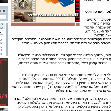
ס ולאורסון וולס
ה כבר בפעם ה-21 – פסטיבל הסרטים
 בחיפה בחול
לוח
רוע שנפתח אתמול
האי
(רביעי 18 באוקטובר) ויימשך עד ה-25 בחודש,
א
יוקרנו 150 סרטים חדשים מ-47 מדינות,
ובה הקולנועית העולמית שהניבה השנה האחרונה. הסרטים מוקרנים
2
צאים כולם על רכס הכרמל, בקרבת הסינמטק העירוני - מרכז
9
16
23
30
ר", מסמך פוליטי-חברתי נוקב שביים הברזילאי פרננדו מייראלס
ף פיינס, רייצ`ל ווייז ודני יוסטון. הסרט החותם את הפסטיבל יהיה
ן, בכיכוב קמרון דיאז (הזדמנות נדירה למדי לראות אותה בדרמה),
ל: מחווה לבמאי המופת הבריטי המנוח סטנלי קובריק (הקרנת
עותקים חדשים ומשוחזרים של "ספרטקוס", "שבילי תהילה", "2001 אודיסאה בחלל", "התפוז
וה לבמאי היווני המצוין תיאו אנגלופולוס (יוקרנו הסרטים- הטרילוגיה
" ו"מבטו של אודיסאוס" וכן "מסע השחקנים"), וכן ייערכו מחוות לבמאי
אי סרטי היידיש האמריקני אדגר אולמר.
היה הקרנת עותק משוחזר של יצירת המופת של אורסון וולס "האדם
י חדש, "בעקבות האדם השלישי", המביא את השתלשלות העניינים
ל הפקת היצירה הקלאסית. "האדם השלישי" הוקרן בפסטיבל קאן
ת שם ובשאר המקומות ברחבי העולם בהם הוקרן.