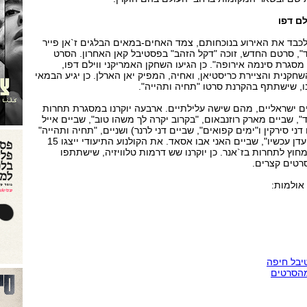
לם דפו
לכבד את האירוע בנוכחותם, צמד האחים-במאים הבלגים ז`אן פייר
לד", סרטם החדש, זוכה "דקל הזהב" בפסטיבל קאן האחרון. הסרט
סגרת סינמה אירופה". כן הגיעו השחקן האמריקני ווילם דפו,
חקנית והציירת כריסטיאן, ואחיה, המפיק יאן הארלן. כן יגיע הבמאי
נו, שישתתף בהקרנת סרטו "תחיה ותהייה".
 יוקרנו גם 67 סרטים ישראליים, מהם שישה עלילתיים. ארבעה יוקרנו במסגרת תחרות
", שביים מארק רוזנבאום, "בקרוב יקרה לך משהו טוב", שביים אייל
דני סירקין ו"ימים קפואים", שביים דני לרנר) ושניים, "תחיה ותהייה"
שביים ראדו מיכאליאנו, ו"גן עדן עכשיו", שביים האני אבו אסאד. את הקולנוע התיעודי ייצגו 15
חוץ לתחרות בז`אנר. כן יוקרנו שש דרמות טלוויזיה, שישתתפו
אולמות:
יבל חיפה
מהסרטים