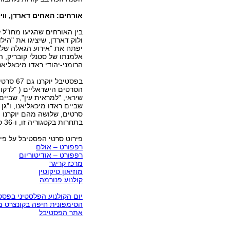
אורחים: האחים דארדן, ווי
בין האורחים שהגיעו מחו"ל 
ולוק דארדן, שיציגו את "הי
יפתח את "אירוע הגאלה של מ
אלמנתו של סטנלי קובריק, הש
הרומני-יהודי ראדו מיכאליא
בפסטיבל
הסרטים הישראליים ( "לרקוד
שיראי, "למראית עין", שביים 
סרטים, שלושה מהם יוקרנו מ
בתחרות בקטגוריה זו, ו-36 סרטים קצרים.
פירוט סרטי הפסטיבל על פי 
רפפורט – אולם
רפפורט – אודיטוריום
מרכז קריגר
מוזיאון טיקוטין
קולנוע פנורמה
יום הקולנוע הפלסטיני בפסט
הסימפונית חיפה בקונצרט 
אתר הפסטיבל