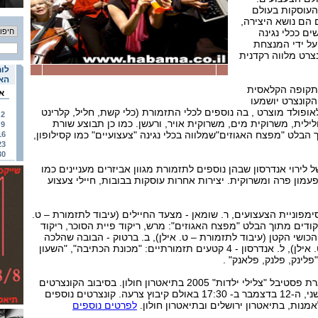
העוסקות בעולם
 הם נושא היצירה,
ם ככלי נגינה
ל ידי המנצחת
צרט מלווה רקדנית
לוח
האי
התקופה הקלאסית
א
קונצרט יושמעו
אופולד מוצרט , בה נוספים לכלי התזמורת (כלי קשת, חליל, קלרינט
2
לילית, משרוקית מים, משרוקית אויר, ורעשן. כמו כן תבוצע שורת
9
 הבלט "מפצח האגוזים"שמלווה בכלי נגינה "צעצועיים" כמו קסילופון,
16
23
30
ל לירוי אנדרסון שבהן נוספים לתזמורת מגוון אביזרים מעניינים כמו
פעמון פרה ומשרוקית. יצירות אחרות עוסקות בבובות, חיילי צעצוע
ימפוניית הצעצועים, ר. שומאן - מצעד החיילים (עיבוד לתזמורת – ט.
יקודים מתוך הבלט "מפצח האגוזים": מרש, ריקוד פיית הסוכר, ריקוד
- הכושי הקטן (עיבוד לתזמורת – ט. אילן), ב. ברטוק - הבובה שהלכה
לאיבוד (עיבוד לתזמורת – ט. אילן), ל. אנדרסון - 4 קטעים תזמורתיים: "מכונת הכתיבה", "השעון
פלינק, פלנק, פלאנק" .
הקונצרט עלה בבכורה במסגרת פסטיבל "צלילי ילדות" 2005 בתיאטרון חולון. בסיבוב הקונצרטים
הנוכחי יעלה הקונצרט ביום שני, ה-12 בדצמבר ב- 17:30 באולם קיבוץ צרעה. קונצרטים נוספים
אמנות, בתיאטרון ירושלים ובתיאטרון חולון.
לפרטים נוספים