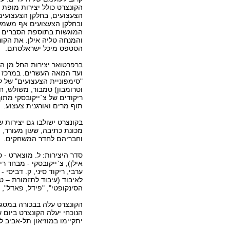
הקונצרט כולל יצירות מופת 
הצעצועים, בחלקן הצעצועים
ובחלקן הצעצועים אף משמשי
המוגשות בתוספת הסברים ע
והמנחה טליה אילן. את הקונ
הסטפס מיכל ישראלסתם.
ברפרטואר יצירות החל מן 
ועד המאה העשרים. במרכז ה
"סימפוניית הצעצועים" של ל
וטרומבון) טמבור, משולש, ח
ריקודים של צ`ייקובסקי מתוך
תוף מרים ואורגנית צעצוע.
בקונצרט ישולבו גם יצירות ש
מכונת כתיבה, שעון מעורר, 
וחבריהם לחדר המשחקים.
סדר היצירות: ל. מוצארט - ס
אילן), צ`ייקובסקי - מבחר ר
ערבי, ריקוד סיני, ק. דביסי 
הסינקופטי", "פידל, פאדל", "
יתקיימו במוזיאון תל-אביב ל