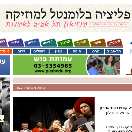
תל-אביב
מרכז
חיפה
צפון
ירושלים
דרום
אינדק
מאת: מערכת הבמה
ע קונצרט-תיאטרון
ישראלית חולון
זיקה דרך עולם
לם הצעצועים.