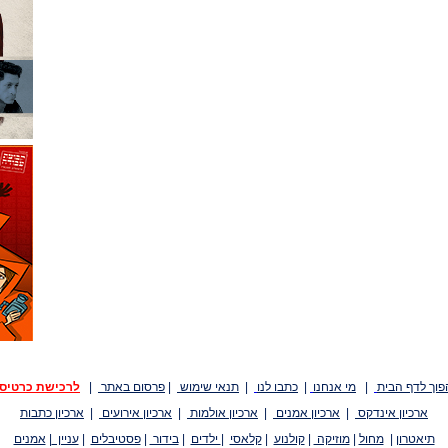
פוך לדף הבית
|
מי אנחנו
|
כתבו לנו
|
תנאי שימוש
|
פרסום באתר
|
לרכישת כרטיס
ארכיון אינדקס
|
ארכיון אמנים
|
ארכיון אולמות
|
ארכיון אירועים
|
ארכיון כתבות
תיאטרון
|
מחול
|
מוזיקה
|
קולנוע
|
קלאסי
|
ילדים
|
בידור
|
פסטיבלים
|
עניין
|
אמנים