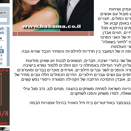
מיק ושיחות
 סובול עם אנשים
ם כפולים, חצויים
באופן קבוע אל
מים בהיחבא מכל
לוח
ים, חווים אבדן
האי
ת של האני הפרטי
א
ז "לחזור בשאלה"
שני העולמות.
2
 זו של המעבר בין חרדיות לחילוניות והמחיר הכבד שהיא גובה.
9
16
23
ני בחורי ישיבה, חברים, הנשואים לבנות זוג שאינן מודעות
30
עליהן לעיר הגדולה באמתלה כי הם הולכים ללמוד גמרא בישיבה.
 והופכים לשני גברים חילוניים, אורחים מוכרים בברים ומועדונים.
ים עם נשים וגברים חילוניים. החיים הכפולים הללו גובים מחיר של
רם, אובדן התמיכה הרחבה של הקהילה הסגורה וייסורי נפש קשים.
ווה השראה למחזה משחקים בהצגה: מנחם לנג, נדב סגל וגילי
בשאלה, למדו משחק והפכו לשחקנים.
הצגה תעלה החל מה– 15 בנובמבר באודיטוריום בית חיל האוויר בהיכל אמנויות הבמה