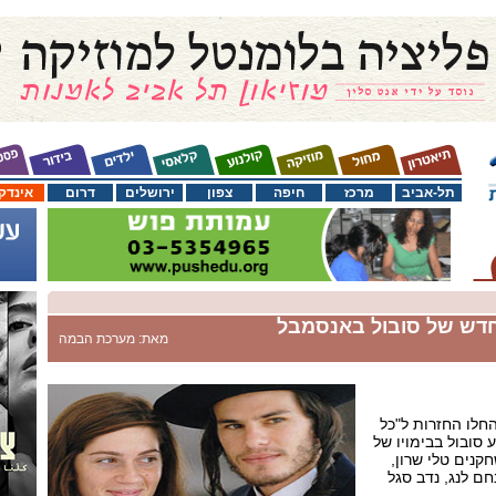
תל-אביב
מרכז
חיפה
צפון
ירושלים
דרום
אינדק
חדש של סובול באנסמבל
מאת: מערכת הבמה
חלו החזרות ל"כל
 סובול בבימויו של
נים טלי שרון,
נחם לנג, נדב סגל