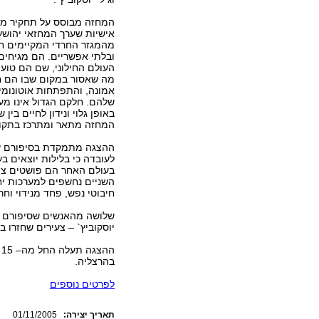
המחזה מבוסס על תחקיר מע
אישיות שערך המחזאי יהושע
מהמגזר החרדי המקיימים חיי
ובלתי אפשריים. הם מגיחים 
העולם החילוני, שם הם טוע
מה שאסור במקום שבו הם חי
אמונה, והתפתחות אוטונומי
שלהם. חלקם הגדול אינו מע
באופן גלוי ונידון לחיים בין 
המחזה מתאר ומתרכז בתקופה
ההצגה מתמקדת בסיפורם של ש
לעובדה כי בלילות יוצאים ב
בעולם האחר הם פושטים צורה
השניים נחשפים למערכות יחס
חיבוטי נפש, פחד מנידוי וח
שלושה מהאנשים שסיפורם הי
יוסקוביץ` – צעירים שחזרו 
ה
בהרצליה.
לפרטים נוספים
:תאריך יצירה
01/11/2005