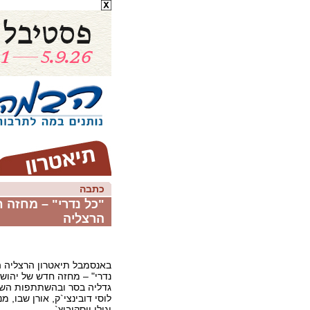
כתבה
"כל נדרי" – מחזה 
הרצליה
באנסמבל תיאטרון הרצליה ה
נדרי" – מחזה חדש של יהושע
גדליה בסר ובהשתתפות השחק
לוסי דובינצי`ק, אורן שבו, מ
וגילי יוסקוביץ`.