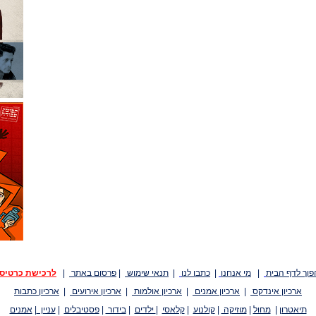
פוך לדף הבית
|
מי אנחנו
|
כתבו לנו
|
תנאי שימוש
|
פרסום באתר
|
לרכישת כרטיס
ארכיון אינדקס
|
ארכיון אמנים
|
ארכיון אולמות
|
ארכיון אירועים
|
ארכיון כתבות
תיאטרון
|
מחול
|
מוזיקה
|
קולנוע
|
קלאסי
|
ילדים
|
בידור
|
פסטיבלים
|
עניין
|
אמנים