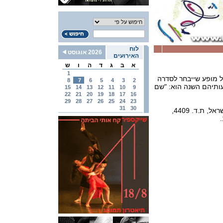
לוח
2026 אוגוסט
האירועים
א
ב
ג
ד
ה
ו
ש
1
כל מופע שייבחר לסדרה
8
7
6
5
4
3
2
 להגיש הצעותיהם השנה הוא: "שם
15
14
13
12
11
10
9
22
21
20
19
18
17
16
29
28
27
26
25
24
23
31
30
יוצרים המעוניינים להגיש הצעותיהם יוכלו לעשות זאת לכתובת: פסטיבל ישראל, ת.ד. 4409,