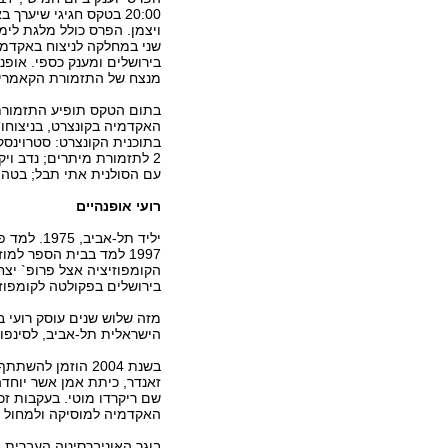
20:00 בטקס חגיגי שיערך
ויצמן. הפרס כולל מלגת לימ
שני במחלקה לניצוח באקדמי
בירושלים ומענק כספי. אופנה
מנצח של התזמורת הקאמרי
בתום הטקס תופיע התזמור
האקדמיה בקונצרט, בניצוחו ש
2 לתזמורת מיתרים; נדב ויק
עם הסולנית אתי תבל; בטהובן
רועי אופנהיים
הקומפוזיציה אצל פרופ` יצח
בירושלים בפקולטה לקומפוזיצי
מזה שלוש שנים עוסק רועי ב
הישראלית תל-אביב, לסינפונ
זאנדר, כיתת אמן אשר יוחדה
שם ריקרדו מוטי. בעקבות זכ
האקדמיה למוסיקה ולמחול ב
בוגר האוניברסיטה העברית ב