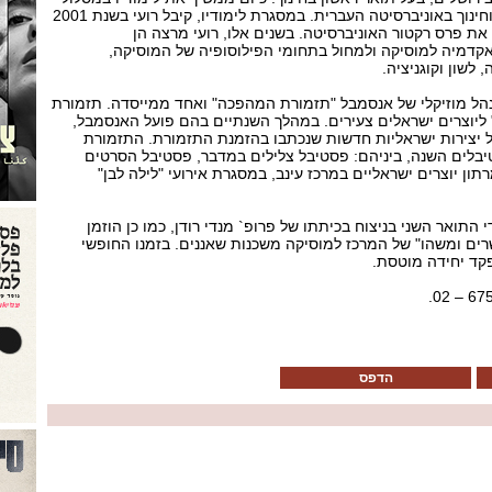
ישיר לדוקטורט בפילוסופיה וחינוך באוניברסיטה העברית. במסגרת לימודיו, קיבל רועי בשנת 2001
מלגת מצטיין דיקן וב -2003 את פרס רקטור האוניברסיטה. בשנים אלו, רועי מרצה הן
אקדמיה למוסיקה ולמחול בתחומי הפילוסופיה של המוסיקה,
 לשון וקוגניציה.
הל מוזיקלי של אנסמבל "תזמורת המהפכה" ואחד ממייסדה. תזמורת
 ליוצרים ישראלים צעירים. במהלך השנתיים בהם פועל האנסמבל,
של יצירות ישראליות חדשות שנכתבו בהזמנת התזמורת. התזמורת
בלים השנה, ביניהם: פסטיבל צלילים במדבר, פסטיבל הסרטים
רתון יוצרים ישראליים במרכז עינב, במסגרת אירועי "לילה לבן"
י התואר השני בניצוח בכיתתו של פרופ` מנדי רודן, כמו כן הוזמן
ים ומשהו" של המרכז למוסיקה משכנות שאננים. בזמנו החופשי
פקד יחידה מוטסת.
הדפס