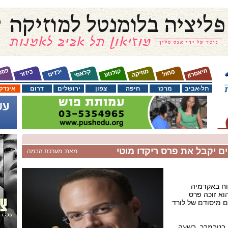
תל-אביב
מרכז
חיפה
צפון
ירושלים
דרום
אינדק
ם יקבל את פרס ריקדו מוטי
מאת: מערכת הבמה
צוח באקדמיה
וא זוכה פרס
ם מיסודם של לורד
הפרס יוענק ביום חמישי, 17 בנובמבר, בשעה