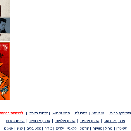
פוך לדף הבית
|
מי אנחנו
|
כתבו לנו
|
תנאי שימוש
|
פרסום באתר
|
לרכישת כרטיס
ארכיון אינדקס
|
ארכיון אמנים
|
ארכיון אולמות
|
ארכיון אירועים
|
ארכיון כתבות
תיאטרון
|
מחול
|
מוזיקה
|
קולנוע
|
קלאסי
|
ילדים
|
בידור
|
פסטיבלים
|
עניין
|
אמנים