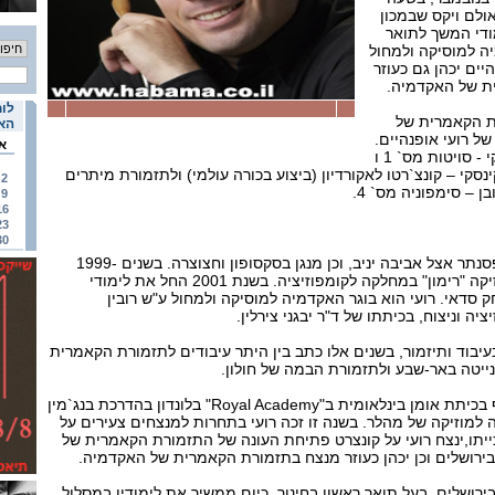
 באולם ויקס שבמכון
ודי המשך לתואר
ה למוסיקה ולמחול
יים יכהן גם כעוזר
ת של האקדמיה.
לוח
ת הקאמרית של
האי
ל רועי אופנהיים.
א
בתוכנית הקונצרט: סטרוינסקי - סויטות מס` 1 ו
ינסקי – קונצ`רטו לאקורדיון (ביצוע בכורה עולמי) ולתזמורת מיתרים
2
 – סימפוניה מס` 4.
9
16
23
30
יליד תל-אביב, 1975. למד פסנתר אצל אביבה יניב, וכן מנגן בסקסופון וחצוצרה. בשנים 1999-
1997 למד בבית הספר למוזיקה "רימון" במחלקה לקומפוזיציה. בשנת 2001 החל את לימודי
ק סדאי. רועי הוא בוגר האקדמיה למוסיקה ולמחול ע"ש רובין
ה וניצוח, בכיתתו של ד"ר יבגני צירלין.
עיבוד ותיזמור, בשנים אלו כתב בין היתר עיבודים לתזמורת הקאמרית
ייטה באר-שבע ולתזמורת הבמה של חולון.
בשנת 2004 הוזמן להשתתף בכיתת אומן בינלאומית ב"Royal Academy" בלונדון בהדרכת בנג`מין
 למוזיקה של מהלר. בשנה זו זכה רועי בתחרות למנצחים צעירים על
ייתו,ינצח רועי על קונצרט פתיחת העונה של התזמורת הקאמרית של
ירושלים וכן יכהן כעוזר מנצח בתזמורת הקאמרית של האקדמיה.
ירושלים, בעל תואר ראשון בחינוך. כיום ממשיך את לימודיו במסלול