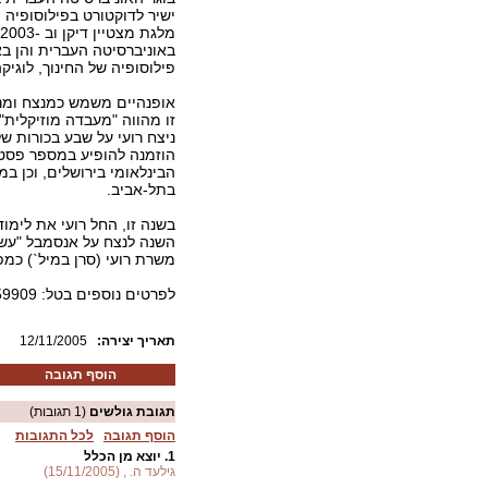
באוניברסיטה העברית והן ב
פילוסופיה של החינוך, לוגיקה,
אופנהיים משמש כמנצח ומנ
זו מהווה "מעבדה מוזיקלית"
ניצח רועי על שבע בכורות 
הוזמנה להופיע במספר פסטי
הבינלאומי בירושלים, וכן במ
בתל-אביב.
בשנה זו, החל רועי את לימוד
השנה לנצח על אנסמבל "עשר
משרת רועי (סרן במיל`) כמ
לפרטים נוספים בטל: 6759909 – 02.
:תאריך יצירה
12/11/2005
הוסף תגובה
תגובת גולשים
(1 תגובות)
הוסף תגובה
לכל התגובות
1.
יוצא מן הכלל
גילעד ה. , (15/11/2005)