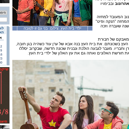
אהרונוב
ובבימויו
נוב המעובד למחזה
המחזה "הנקה ופיט"
שנה שעברה וזכה
ילדי בית העץ, צילום: בני גם זו לטובה
לוח
האי
א
מאבקם של חבורת
העץ בשכונתם. את בית העץ בנה אבא של ערן עוד כשהיה בגן חובה,
2
 וחבריו. מעבר לגבעה הולכת ונבנית שכונה חדשה, שבקרוב יסללו
9
ת חורשת האלונים ואתה גם את עץ האלון של ילדי בית העץ.
16
23
30