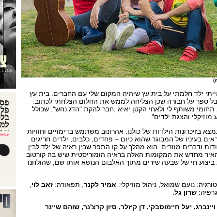
)
ייתי ילד חלמתי על בית עץ שיהיה המקום שלי עם החברים. בית עץ
אבל ספר על חבורה שכן הצליחה לממש את החלום הצלחתי לכתוב.
חומי משותף לי ולאחי הקטן יאיא ,חבר להקת "הדג נחש", שכולל
מוזיקלי והצגת ילדים".
מצא בזיכרונות הילדות של כולנו. אהרונוב משתמש בדימויים וחוויות
ים בעיניו של המבוגר שהוא כיום – פחדים, כלבים, ילדים חריגים
דות ודברים מוזרים. הוא מהלך על קו התפר שבין ראיה של ילד לבין
האיר מחדש את המקומות האלה בראיה הומוריסטית שיש בה קורטוב
 ביצוע חי של שבעה שירים מתוך האלבום הנושא אותו שם, שהולחנו
ורגיה: נועם שמואל, ניהול מוזיקלי:
אמיר לקנר
, תפאורה:
זאב לוי
,
גרפיה:
שרון גל
.
ויינברג, יעל חיימוסבקי, דן קיזלר, סיון קרצ'נר, שוהם שיינר
.