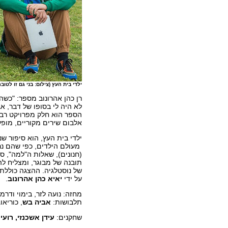
ילדי בית העץ (צילום: בני גם זו לטובה
רן כהן אהרונוב מספר: "כשה
לא היה לי בסופו של דבר, 
הספר הוא חלק מפרויקט רב ת
אלבום שירים מקוריים, מופע 
ילדי בית העץ, הוא סיפור שנ
מעולם הילדים, כפי שהם נרא
(חנונים), שאלות ה"למה", סו
תובנה של מבוגר, ומצליח ל
של נוסטלגיה. ההצגה כוללת
על ידי
יאיא כהן אהרונוב
.
מחזה: נועה לזר, בימוי ודרמט
תלבושות:
אביה בש
, כוריאו
שחקנים:
עידן אשכנזי, רועי 