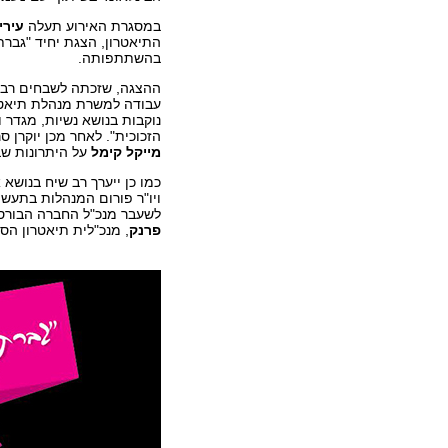
במסגרת האירוע תעלה
עירי
התיאטרון, הצגת יחיד "גברת
בהשתתפותה.
ההצגה, שזכתה לשבחים רבי
עבודה למשרת מנהלת תיאט
נוקבות בנושא נשיות, מגדר ו
הזכוכית". לאחר מכן יוקרן סרטון ED
מייקל קימל
על היתרונות שבש
כמו כן ייערך רב שיח בנושא
ויו"ר פורום המנהלות בתעשי
לשעבר מנכ"ל החברה הבורס
פרנק
, מנכ"לית תיאטרון ה