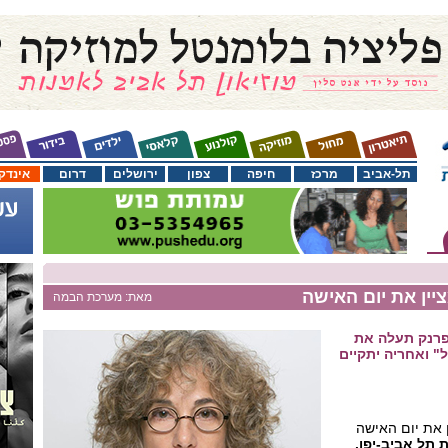
תל-אביב
מרכז
חיפה
צפון
ירושלים
דרום
אינדק
יין את יום האישה
מאת: מערכת הבמה
פרנק תעלה את
" ואחריה יתקיים
ן את יום האישה
 תל אביב-יפו.