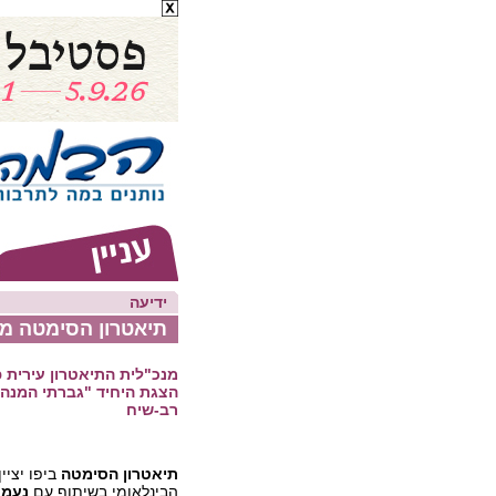
ידיעה
תיאטרון הסימטה מצ
מנכ"לית התיאטרון עירית 
הצגת היחיד "גברתי המנהל
רב-שיח
תיאטרון הסימטה
ביפו יציי
הבינלאומי בשיתוף עם
נעמת