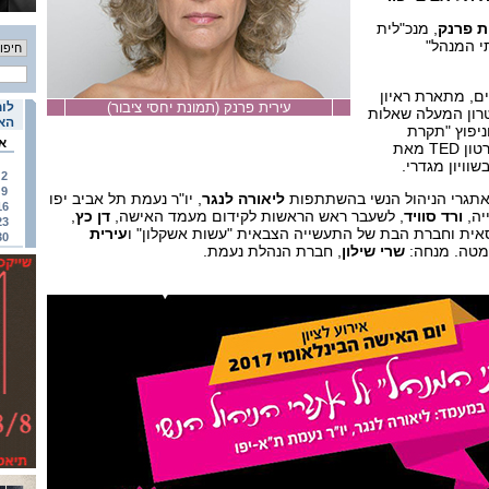
ת פרנק
, מנכ"לית
י המנהל"
ם, מתארת ראיון
עירית פרנק (תמונת יחסי ציבור)
לוח
רון המעלה שאלות
האי
ניפוץ "תקרת
א
T מאת
וויון מגדרי.
2
9
 אתגרי הניהול הנשי בהשתתפות
ליאורה לנגר
, יו"ר נעמת תל אביב יפו
16
יה,
ורד סוויד
, לשעבר ראש הראשות לקידום מעמד האישה,
דן כץ
,
23
אית וחברת הבת של התעשייה הצבאית "עשות אשקלון" ו
עירית
30
סמטה. מנחה:
שרי שילון
, חברת הנהלת נעמת.