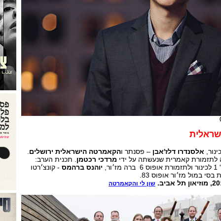
שראלית
ינור,
אלסנדרו דלז'אבן
– פסנתר ו
הקאמרטה הישראלית ירושלים
.
ה לתזמורת קאמרית שנעשתה על ידי
מרדכי רכטמן
. תכנית הערב:
׳ור,
יוהנס ברהמס
- קונצ׳רטו
שון לי והקאמרטה