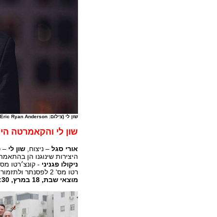
שון לי (צילום: Eric Ryan Anderson)
שון לי והקאמרטה הי
אורי סגל
– ניצוח,
שון לי
– כ
היצירות שינוגנו הן בהתאמ
ניקולו פגניני
- קונצ׳רטו מס' 1 לכינור ולתזמורת אופוס 6 ברה מז
רטו מס' 2 לפסנתר ולתזמורת בסי במול מז׳ור אופוס 83.
מוצאי שבת, 18 במרץ, 20:30, מוזיאון תל אביב.