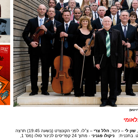
ויטש)
לאומי
,
שון לי
– כינור,
הלל צרי
– צ׳לו. לפני הקונצרט (בשעה 19:45) תרצה
ט. בתכנית:
ניקולו פגניני
- מתוך 24 קפריסים לכינור סולו (מס' 1,