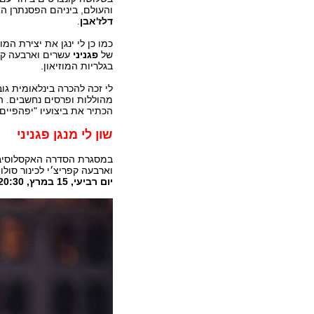
והעולם, ביניהם הפסנתרן ה
דלז'אבן
.
כמו כן לי ינגן את יצירת המ
של
פגניני
עשרים וארבעה קפרי
בגלריות המוזיאון.
לי זכה להכרה בינלאומית גו
מהוללות ופרסים נחשבים. הנ
הכתיר את ביצועיו "יפהפיים 
שון לי מנגן פגניני
במסגרת הסדרה האקסלוסיבית
וארבעה קפריצ׳י לכינור סולו.
יום רביעי, 15 במרץ, 20:30, מוזיאון תל אביב.