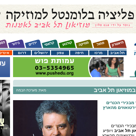
תל-אביב
מרכז
חיפה
צפון
ירושלים
דרום
אינדק
במוזיאון תל אביב
מאת: מערכת הבמה
מבכירי הכנרים
ירטואוזים מהארץ
בכירי הכנרים
און תל אביב
ויופיע
וירטואוזים מהארץ