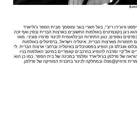
סט ורוג'ירו ריצ'י, בעל תארי בוגר ומוסמך מבית הספר ג'וליארד
הוא ניגן בקונצרטים באולמות החשובים בארצות הברית ובסין ואף זכה
בפרסים נוספים, כגון התחרות הבינלאומית לכינור פרמיו פגניני. מאז
 עם תזמורות מארצות הברית, איטליה וישראל, ברסיטלים באולמות
י ובלוס אנג'לס וכן הופיע בפסטיבלים באיטליה וברחבי ארצות הברית. לי
ים אל־קיי ומרבה להופיע בהרכבים קאמריים במיטב האולמות בניו
הוראה של פרלמן בג'וליארד ומלמד במכינה של בית הספר. כמו כן הוא
מרית מיוזיק@מנלו ובמחלקה לכינור בתכנית המוזיקה של פרלמן.