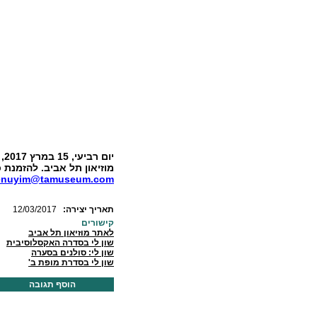
מוזיאון תל אביב. להזמנת כרטיסים: להז
nuyim@tamuseum.com
:תאריך יצירה
12/03/2017
קישורים
לאתר מוזיאון תל אביב
שון לי בסדרה האקסלוסיבית
שון לי: סולנים בסערה
שון לי בסדרת מופת ב'
הוסף תגובה