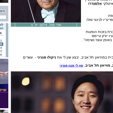
איטלקי
אַלֶסַנְדְרוֹ
ופת
צ'יו לכינור סולו
אורי סגל, צילום: יח``צ
לוח
האי
ברת בזכות הופעות
א
יו יורק טיימס
באופן עוצר נשימה".
2
9
16
23
30
 במוזיאון תל אביב, יבצע שון לי את
ניקולו פגניני
- עשרים
שון לי מנגן פגניני