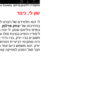
אלסנדרו דלז'באן (צילום: Lucca Centola)
שון לי, כינור
לי הוא תלמידם של רוברט ליפ
בהדרכתו של
יצחק פרלמן
. 
בפרס וויליאם שומן. לי זכה 
לימודיו הופיע בנגינת סולו
חשובים בניו יורק, בניו ג'רז
היה ממקימי רביעיית המיתר
יורק. הוא משמש כיום עוזר 
חבר סגל המכון למוזיקה קא