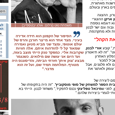
רשנות מאתגרת,
ים בארץ ובעולם.
רון, ההצגה
ן ארקן
ההונגרי
וא דוגמא נוספת
משפחת טוט (צילום: אולג יבטספייב)
לוח
גבוה וגם ישר לבטן
האי
ת ולא מתקרנפת.
א
הסיפור של הקפטן הוא חידה אדירה
את הקהל"
בעיניי. מצד אחד הוא מייצר חורבן והרס של
2
עולם אוטופי, ומצד שני מביא מטען ואמירה
9
," קובע
אורי לבנון
,
שמאוד קל לי להזדהות איתם. אלה חוויות
16
. "זה לא תיאטרון
שקרובות אליי. כמפקד טנק הייתי מוצב בעזה,
23
פלוץ האחרון
30
ועד היום אני עושה שם מילואים. כשנגמר
ביל למכור
מבצע 'צוק איתן' חזרתי הביתה, והדיסוננס היה
 ולא פלצנים, אבל
מטורף. המלחמה תמיד שם, ועל זה הוא
 עומק ולאתגר את
מדבר."
ת קסם ליצירה של
בית הספר למשחק של סופי מוסקוביץ'
. "זה היה בתקופתו של
, לפני ש
מיכאל טפליצקי
נכנס לתפקיד," משחזר לבנון. הייתי בא
תי לגמרי ביצירות שלהם."