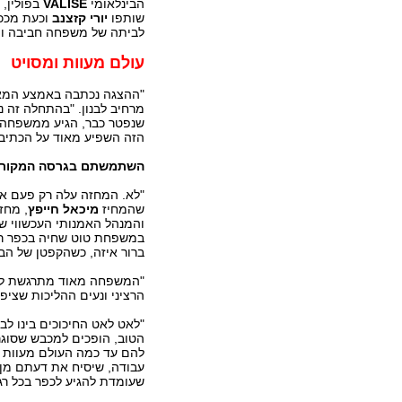
הבינלאומי
VALISE
בפולין, 
שותפו
יורי קזצנב
וכעת מככב
לביתה של משפחה חביבה והו
עולם מעוות ומסויט
"ההצגה נכתבה באמצע המאה ה-20 על ידי הסופר אישטוון ארק
מרחיב לבנון. "בהתחלה זה נ
שנפטר כבר, הגיע ממשפחה יה
הזה השפיע מאוד על הכתיבה
השתמשתם בגרסה המקורי
"לא. המחזה עלה רק פעם א
שהמחיז
מיכאל חייפץ
, מחז
והמנהל האמנותי העכשווי ש
במשפחת טוט שחיה בכפר רגו
ברור איזה, כשהקפטן של הבן
"המשפחה מאוד מתרגשת לקר
הרציני ונעים ההליכות שציפ
"לאט לאט החיכוכים בינו ל
הטוב, הופכים למכבש שסוג
להם עד כמה העולם מעוות בע
עבודה, שיסיח את דעתם מן 
שעומדת להגיע לכפר בכל רגע