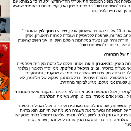
מעלה את מופע הנונסנס התיאטרלי החד-חודשי "
קטרזיס
" בצוותא עם
 גם ב"משפחת טוט" בתפקיד קפטן וארו, קצין פוסט טראומטי שמגיע
פך את חייה לגיהינום.
ן, שידוע כ
חנוך לוין
ההונגרי,"
כתב כפרוזה, שהפכה לקלאסיקה ועובדה למחזה תיאטרון. ארקן,
ודית והיה קצין צעיר במלחמת העולם השנייה. אני חושב שהעניין
 שלו, בייחוד ב'משפחת טוט'."
ת של המחזה?
חת בארץ, ב
תיאטרון חיפה
. אנחנו הלכנו על גרסה מקורית ויפהפייה
אי מצליח ברוסיה, וביים
מיכאל טפליצקי
, ממייסדי תיאטרון מלנקי
לו. זו גרסה מקוצרת שהשאירה רק חמישה שחקנים, ומתמקדת
ע ופסטורלי במזרח אירופה. ברקע מתנגן פסקול של מלחמה, לא
, שאותו אני מגלם, מגיע לביקור מהחזית.
אתו, אבל המפגש תופס אותם לא מוכנים: במקום האיש הסמכותי,
ו לו, מגיע אדם מוטרד, מסויט, קרוע מאימת המלחמה.
בין המשפחה, שבהתחלה הם מגוחכים וליצניים אבל בגבולות הטעם
ר על המשפחה ומערער את השגרה הנעימה של חייהם. הוא מראה
יניו, לא נותן להם לישון בלילה וכופה עליהם ריטואל בלתי פוסק של
המלחמה. תוך כדי הוא גם מכין אותם למלחמה, שהוא בטוח
."