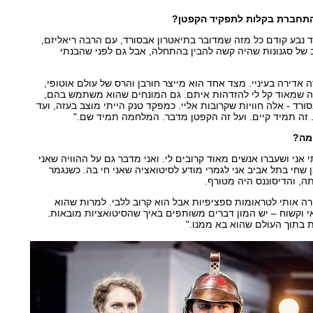
התחברת בקלות לתפקיד הקפטן?
 נבע קודם כל מזה שמדובר בתיאטרון אבסורד, עם הרבה ריאליזם,
ב של סגנונות שהיה קשה להבין בהתחלה, אבל גם לפני שהבנתי
 אדירה בעיניי. מצד אחד הוא מייצר חורבן והרס של עולם אוטופי,
רה שמאוד קל לי להזדהות איתם. גם המונחים שהוא משתמש בהם,
ורד - אלה חוויות שקרובות אליי. כמפקד טנק הייתי מוצב בעזה, ועד
. זה תמיד קיים. ועל זה הקפטן מדבר. המלחמה תמיד שם."
מה?
 אני ושעברו אנשים מאוד קרובים לי. ואני מדבר גם על ההוויה שאני
שחי בתל אביב אני לגמרי מודע לסיטואציה שאני חי בה. כשנגמר
תה, והדיסוננס היה מטורף.
ה אותי לטראומות ספציפיות אבל הוא קרוב ללבי. למרות שהוא
י וקשוח – יש המון דברים משותפים באיך שהסיטואציות מובאות.
ת בתוך העולם שהוא בא ממנו."