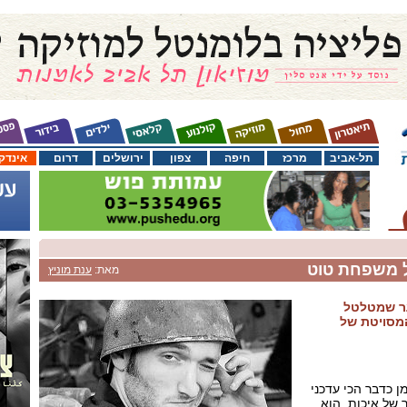
תל-אביב
מרכז
חיפה
צפון
ירושלים
דרום
אינדק
ל משפחת טוט
מאת:
ענת מוניץ
רער שמטלטל
מסויטת של
 כדבר הכי עדכני
של איכות, הוא