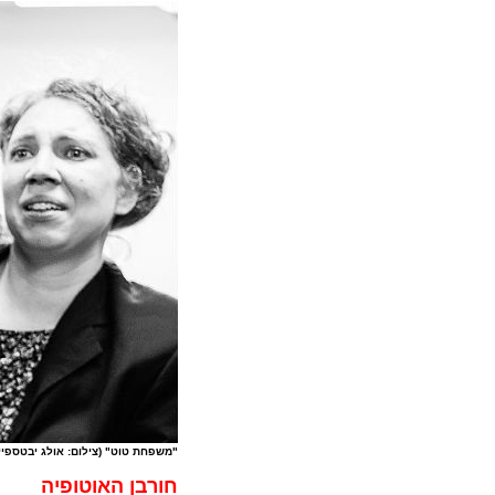
"משפחת טוט" (צילום: אולג יבטספיי
חורבן האוטופיה