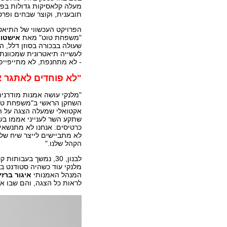
מעלה קלאסיקות גדולות בפ
תובענית, וקוצר שבחים ופרס
הפרויקט העכשווי של התיאט
"משפחת טוט" מאת
אישטוו
שעולה בבכורה בסוזן דלל, ה
לעשייה תיאטרונית שמכוונת 
- לא מתחנפת, לא מתייפייפ
"לא פוחדים לאתגר 
"מלנקי עושה אמנות מודרנית
השחקן הראשי ב"משפחת טוט"
אקטואלי שמעלה הצגה על ה
שתקע השר לענייני אממו בש
כרטיסים. אנחנו לא מתנשאים
לא מתביישים לייצר שיח של
הקהל שלנו."
לבנון, 30, נמשך בעבותו
מלנקי עוד כשהיה סטודנט ב
המנהל האמנותי
איגור ברזין
לראות כל הצגה, והם שבו או