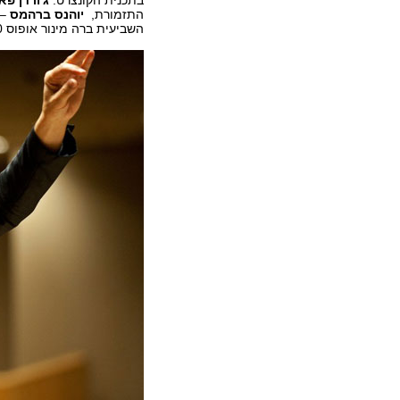
בתכנית הקונצרט:
ג'ורדן פא
התזמורת,
יוהנס ברהמס
– 
השביעית ברה מינור אופוס 70.