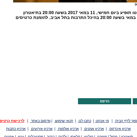
התזמורת הסימפונית טורונטו תופיע ביום חמישי, 11 במאי 2017 בשעה 20:00 בתיאטרון
הדפס
פוך לדף הבית
|
מי אנחנו
|
כתבו לנו
|
תנאי שימוש
|
פרסום באתר
|
לרכישת כרטיס
ארכיון אינדקס
|
ארכיון אמנים
|
ארכיון אולמות
|
ארכיון אירועים
|
ארכיון כתבות
תיאטרון
|
מחול
|
מוזיקה
|
קולנוע
|
קלאסי
|
ילדים
|
בידור
|
פסטיבלים
|
עניין
|
אמנים