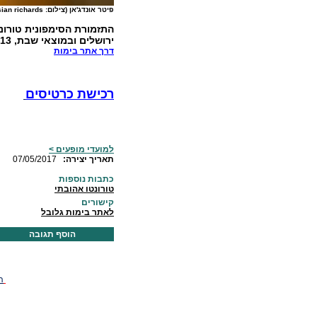
פיטר אוּנדג'אן (צילום: sian richards)
ירושלים ובמוצאי שבת, 13 במאי בשעה 20:00 בהיכל התרבות בתל אביב. להזמנת כרטיסים
דרך אתר בימות
רכישת כרטיסים
למועדי מופעים >
:תאריך יצירה
07/05/2017
כתבות נוספות
טורונטו אהובתי
קישורים
לאתר בימות גלובל
הוסף תגובה
ה