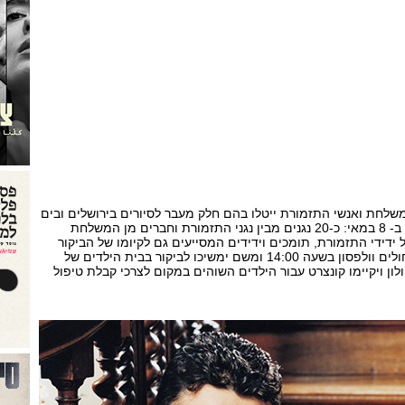
משלחת ואנשי התזמורת ייטלו בהם חלק מעבר לסיורים בירושלים ובים
המלח גם אירוע מרגש אחד, ב- 8 במאי: כ-20 נגנים מבין נגני התזמורת וחברים מן המשלחת
דידי התזמורת, תומכים וידידים המסייעים גם לקיומו של הביקור
המיוחד יגיעו לסיור בבית החולים וולפסון בשעה 14:00 ומשם ימשיכו לביקור בבית הילדים של
ולון ויקיימו קונצרט עבור הילדים השוהים במקום לצרכי קבלת טיפול