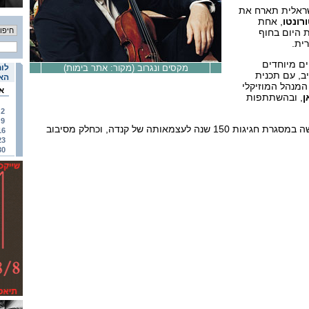
ראלית תארח את
רונטו
, אחת
 היום בחוף
ית.
ים מיוחדים
מקסים ונגרוב (מקור: אתר בימות)
לוח
ב, עם תכנית
האי
המנהל המוזיקלי
א
ן
, ובהשתתפות
2
9
ביקור התזמורת בישראל נעשה במסגרת חגיגות 150 שנה לעצמאותה של קנדה, וכחלק מסיבוב
16
23
30