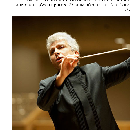
ל
– Iris ("אייריס") יצירה חדשה מ-2017 שנכתבה במיוחד עבר
קונצ'רטו לכינור ברה מז'ור אופוס 77,
אנטונין דבוזא'ק
– הסימפוניה