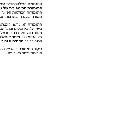
התזמורת הפילהרמונית היש
התזמורת הסימפונית של טו
התזמורות הבולטות הפועלות
המזרחי בקנדה ובארצות הבר
התזמורת תגיע לשני קונצרט
בישראל, בירושלים ובתל אבי
מגוונת ומרתקת בניצוחו של 
של התזמורת
פיטר או
נדג'א
הכנר הכוכב
מקסים ונגרוב
.
הופעות נרחב באירופה.