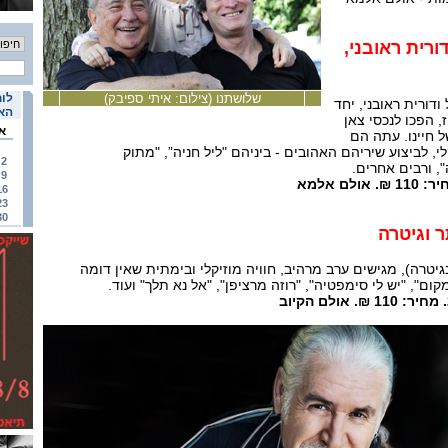
ורית ראובני,
שלושתנו (צילום: איתי ספיבק)
לוח
ודורית ראובני, יחד
האי
, הפכו לנכסי צאן
א
ל חיינו. עתה הם
י, לביצוע שיריהם האהובים - ביניהם "ליל חניה”, "מתוק
2
, ורבים אחרים.
9
16
23
30
 וגיטרה
גיטרה), מגישים ערב מרהיב, חוויה מוזיקלי ובימתית שאין דומה
ום", "יש לי סימפטיה", "רוזה מרציפן", "אל נא תלך" ועוד.