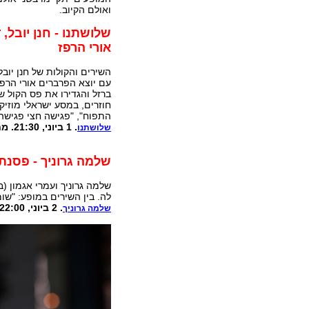
ואולם הקיוב.
שלושתנו - חנן יובל, ד
אורי הרפז
השירים והקולות של חנן יובל 
עם יוצא הפרברים אורי הרפז
ברזל והגדירו את פס הקול ש
חוזרים, במסע ישראלי מוזיקל
התפוח", "פגישה חצי פגישה"
. 1 ביוני, 21:30. מחיר: 110 ₪. אולם אלמא
שלושתנו
שלמה גרוניך - פסנתר
שלמה גרוניך ועמרי אגמון (ב
לה. בין השירים במופע: "שומק
. 2 ביוני, 22:00. מחיר: 110 ₪. אולם הקיוב
שלמה גרוניך