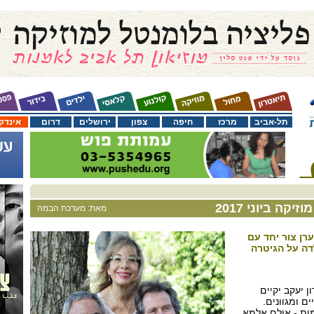
תל-אביב
מרכז
חיפה
צפון
ירושלים
דרום
אינדק
קה ביוני 2017
מאת: מערכת הבמה
רן צור יחד עם
לדה על הגיטרה
ן יעקב יקיים
ם ומגוונים.
מות - אולם אלמא