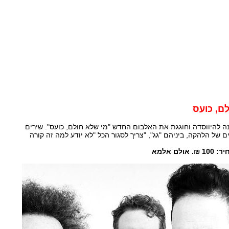
לם, כועס
הג'ירפות מציינת 25 שנה להיווסדה וחוגגת את האלבום החדש "מי שלא חולם, כועס". שירים
ל הלהקה, ביניהם "גג", "צריך לסגור הכל "לא יודע למה זה קורה