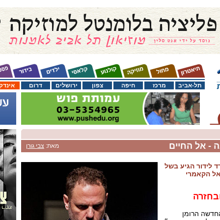
תל-אביב
מרכז
חיפה
צפון
ירושלים
דרום
אינדק
 - אל החיים
מאת:
צבי גורן
ד לידור הגיע בשל
אל הקאמרי
בחזרה
ה החדשה הרומן