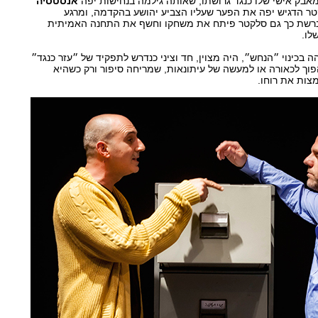
אבק אישי שלו כנגד גרושתו, שאותה גילמה בנחישות יפה
אנסטסיה
טר הדגיש יפה את הפער שעליו הצביע יהושע בהקדמה, ומרגע
ברשת כך גם סלקטר פיתח את משחקו וחשף את התחנה האמיתית
לו.
הה בכינוי ״הנחש״, היה מצוין, חד וציני כנדרש לתפקיד של ״עזר כנגד״
פוך לכאורה או למעשה של עיתונאות, שמריחה סיפור ורק כשהיא
מצות את רוחו.