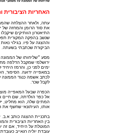
שליחותו של הממונה על משאבי אנוש (
האחריות הציבורית ו
עתה, ולאחר ההצלחה שהמחזה
את סוד הרומן והמחזה של י
התיאטרון הוותיקים שיקבלו
שנשב בהפקה המקורית תפס 
וההצגה על פיו. בגילוי נא
הביקורת שכתבתי בשעתה.
מסע ״שליחותו של הממונה 
ירושלמי שמקבל הדלפה מחד
ימים לפני כן, והרמז היחיד
במאפייה ידועה. הסיפור, ה
לכתב אשמה כנגד הממונה על
לקבל שכר.
הכפרה שבעל המאפייה מוצא 
אל כפר הולדתה, שם חיים א
המתים שלה, הוא מחליט, יל
אותו, העיתונאי שחשף את ה
בתכניית ההצגה כותב א.ב. י
בין האחריות הציבורית והמו
המוטלת על היחיד, אם זה י
עובדת יוליה רגאייב כעובדת נ