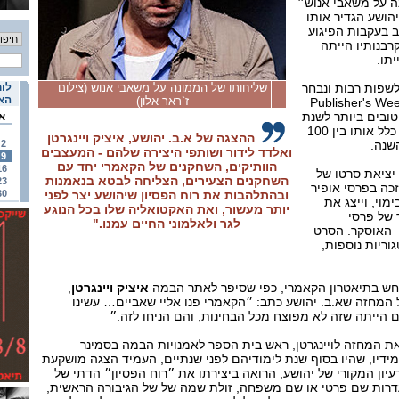
ה על משאבי אנוש״
יהושע הגדיר אותו
ב בעקבות הפיגוע
-2002, שביו קרבנותיו הייתה
יתו.
שפות רבות ונבחר
שליחותו של הממונה על משאבי אנוש (צילום
לוח
האי
ז`ראר אלון)
המגזין האמריקני Publisher's Weekly
ילה הטובים ביותר לשנת
א
2006, וה-New York Times כלל אותו בין 100
ההצגה של א.ב. יהושע, איציק ויינגרטן
שנה.
2
ואלדד לידור ושותפי היצירה שלהם - המעצבים
9
הוותיקים, השחקנים של הקאמרי יחד עם
16
השחקנים הצעירים, הצליחה לבטא בנאמנות
23
כה בפרסי אופיר
ובהתלהבות את רוח הפסיון שיהושע יצר לפני
30
מוי, וייצג את
יותר מעשור, ואת האקטואליה שלו בכל הנוגע
 של פרסי
לגר ולאלמוני החיים עמנו."
 האוסקר. הסרט
וריות נוספות,
ש בתיאטרון הקאמרי, כפי שסיפר לאתר הבמה
איציק
ויינגרטן
,
המחזה שא.ב. יהושע כתב: ״הקאמרי פנו אליי שאביים… עשינו
ם הייתה שזה לא מפוצח מכל הבחינות, והם הניחו לזה.״
את המחזה לויינגרטן, ראש בית הספר לאמנויות הבמה בסמינר
ידיו, שהיו בסוף שנת לימודיהם לפני שנתיים, העמיד הצגה מושקעת
ון המקורי של יהושע, הרואה ביצירתו את ״רוח הפסיון״ הדתי של
 נעדרות שם פרטי או שם משפחה, זולת שמה של של הגיבורה הראשית,