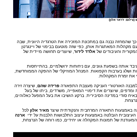
צילום: ז'ראר אלון)
 כך שהמחזה נבנה גם במתכונת המזכירה את הטרגדיה היוונית, שבה
ם מקהלות המאתגרות אותן, כפי שזה מוטעם בבימוי של ויינגרטן
מקורית והעיבודים של
אלדד
לידור
, שיוצרים תחושה מיידית של
עיבד אותה בשפעת גוונים, עם ניחוחות ירושלמיים, בהתייחסות
חות ושלג בערבות הקפואות. המנהל המוזיקלי של ההפקה הממוחדשת,
חי את זמרת המקהלות.
למבנה האורטורי העניקה מעצבת התפאורה
פרידה
שהם
, שיצרה זירה
 ומדפים, שיוצרים את דימויי המאפייה, משרדים, ביתו של בעל
יח סודי במדינה הסיבירית. ברקע הושיבו את בעל המפעל כאלוהים,
נרצחת.
ה באמצעות התאורה המרחבית והנקודתית שיצר
מאיר
אלון
לכל
העיצובית הובלטה באמצעות עיצוב התלבושות הלבנות על ידי
ארנה
המעודנת של תמונות המקהלה או יחידים, כמו רוחה של הנרצחת,