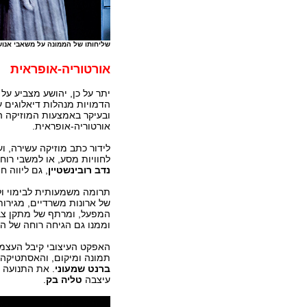
שליחותו של הממונה על משאבי אנוש (
אורטוריה-אופראית
יתר על כן, יהושע מצביע על
הדמויות מנהלות דיאלוגים ע
ובעיקר באמצעות המוזיקה ה
אורטוריה-אופראית.
לידור כתב מוזיקה עשירה, ו
לחוויות מסע, או למשבי רו
נדב רובינשטיין
, גם ליווה 
תרומה משמעותית לבימוי ו
של ארונות משרדיים, מגירות
המפעל, ומרתף של מתקן צבא
וממנו גם הגיחה רוחה של ה
האפקט העיצובי קיבל העצמ
תמונה ומיקום, והאסתטיקה 
ברנט
שמעוני
. את התנועה 
עיצבה
טליה
בק
.