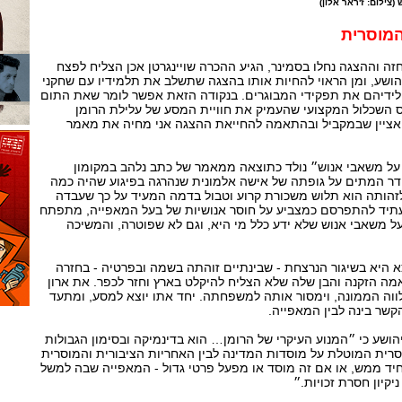
צילום: ז'ראר אלון)
המוסרית
 וההצגה נחלו בסמינר, הגיע ההכרה שויינגרטן אכן הצליח לפצח
הושע, ומן הראוי להחיות אותו בהצגה שתשלב את תלמידיו עם שחקני
 לידיהם את תפקידי המבוגרים. בנקודה הזאת אפשר לומר שאת התום
השכלול המקצועי שהעמיק את חוויית המסע של עלילת הרומן
ות אציין שבמקביל ובהתאמה להחייאת ההצגה אני מחיה את מאמר
על משאבי אנוש״ נולד כתוצאה ממאמר של כתב נלהב במקומון
ר המתים על גופתה של אישה אלמונית שנהרגה בפיגוע שהיה כמה
 לזהותה הוא תלוש משכורת קרוע וטבול בדמה המעיד על כך שעבדה
עתיד להתפרסם כמצביע על חוסר אנושיות של בעל המאפייה, מתפתח
 משאבי אנוש שלא ידע כלל מי היא, וגם לא שפוטרה, והמשיכה
היא בשיגור הנרצחת - שבינתיים זוהתה בשמה ובפרטיה - בחזרה
מה הזקנה והבן שלה שלא הצליח להיקלט בארץ וחזר לכפר. את ארון
ווה הממונה, וימסור אותה למשפחתה. יחד אתו יוצא למסע, ומתעד
קשר בינה לבין המאפייה.
הושע כי ״המנוע העיקרי של הרומן… הוא בדינמיקה ובסימון הגבולות
סרית המוטלת על מוסדות המדינה לבין האחריות הציבורית והמוסרית
חיד ממש, או אם זה מוסד או מפעל פרטי גדול - המאפייה שבה למשל
יקיון חסרת זכויות.״