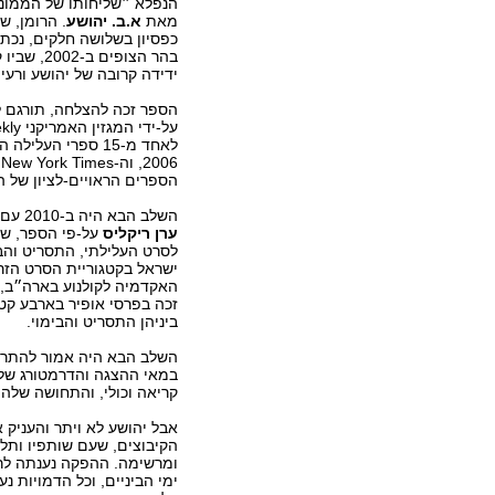
הנפלא ״שליחותו של הממונ
מאת
א
.
ב
.
יהושע
. הרומן, ש
כפסיון בשלושה חלקים, נכת
בהר הצופים ב
ידידה קרובה של יהושע ורעיי
הספר זכה להצלחה, תורגם ל
על-ידי 
לאחד מ-15 ספרי העל
הספרים הראויים-לציון של ה
השלב הבא היה ב-2010 עם יציאת סרטו של
ערן
ריקליס
על-פי הספר, שז
לסרט העלילתי, התסריט והבי
ישראל בקטגוריית הסרט הזר
האקדמיה לקולנוע בארה״ב,
זכה בפרסי אופיר בארבע קטג
ביניהן התסריט והבימוי.
השלב הבא היה אמור להתרח
במאי ההצגה והדרמטורג של 
קריאה וכולי, והתחושה שלה
אבל יהושע לא ויתר והעניק 
הקיבוצים, שעם שותפיו ותלמ
ומרשימה. ההפקה נענתה לרעי
ימי הביניים, וכל הדמויות