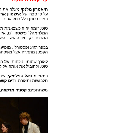
תיאטרון מלנקי
מעלה את הק
על פי ספרו של
אישטוון ארק
במרכז סוזן דלל בתל אביב.
טוט: "ומה יהיה כשבאמת תג
המלחמה?" פישטה: "נו, אז א
המנצח. רק בצד ההוא – השני
בכפר רגוע ופסטורלי, מופי
הקפטן מתארח אצל משפחת 
לאורך שהותו, נוכחותו של
טוט, ולהוביל את אותה אל ק
בימוי:
מיכאל טפליצקי
, עי
תלבושות ותאורה:
ודים קשר
משתתפים:
קסניה מרקוזה
,