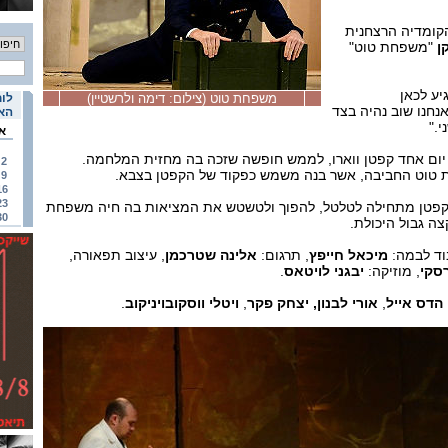
ומדיה הרצחנית
ן
"משפחת טוט"
יע לכאן
משפחת טוט (צילום: דימה ולרשטיין)
לוח
נחנו שוב נהיה בצד
האי
."
א
ע יום אחד קפטן ווארו, לממש חופשה שזכה בה מחזית המלחמה.
2
טוט החביבה, אשר בנה משמש כפקוד של הקפטן בצבא.
9
16
23
 הקפטן מתחילה לטלטל, להפוך ולטשטש את המציאות בה חיה משפחת
30
צה גבול היכולת.
בוד לבמה:
מיכאל חייפץ
, תרגום:
אלינה שטרכמן
, עיצוב תפאורה,
סקי
, מוזיקה:
יבגני לויטאס
.
הדס אייל
,
אורי לבנון, יצחק פקר
,
ויטלי ווסקובויניקוב
.