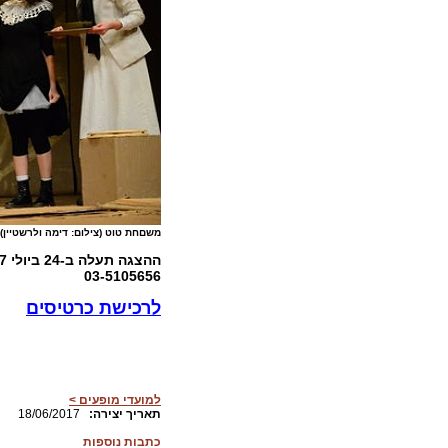
משםחת טוט (צילום: דימה ולרשטיין)
ההצגה תעלה
ב-24 ביולי 2017 בשעה 20:00 במרכז סוזן דלל בתל אביב. להזמנת כרטיסים:
03-5105656
לרכישת כרטיסים
למועדי מופעים >
:תאריך יצירה
18/06/2017
כתבות נוספות