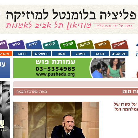
תל-אביב
מרכז
חיפה
צפון
ירושלים
דרום
אינדק
ת טוט
מאת: מערכת הבמה
על ספרו של
המלחמה ועל