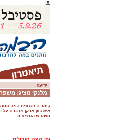
ידיעה
מלנקי מציג: משפח
קומדיה רצחנית המבוססת 
אישטוון ארקן מדברת על 
טשטוש המציאות
עד קצה היכולת