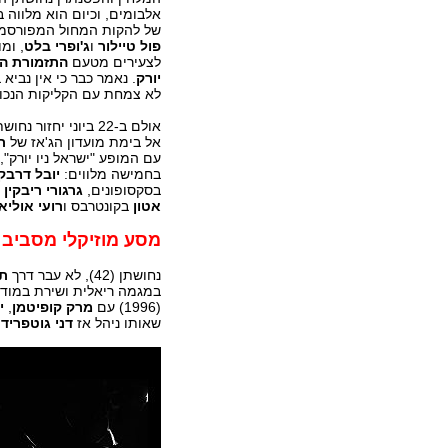
אלבומים, וכיום הוא מלווה ב
של להקות המחול המפורסמ
פול טיילור
ו
ג'ופרי בלט
, ומ
לצעירים מטעם
התזמורת הפ
יורק
. נאמר כבר כי אין נביא 
לא צמחת עם הקליקות הנכונ
אולם ב-22 ביוני יחזור
אל בימת מועדון הג'אז של
ת
עם המופע "ישראל ניו יורק"
בחמישה מלווים:
יובל דרבקי
בסקסופונים,
גרגורי ריבקין
ב
אטון
בקונטרבס ו
רועי אוליא
מסע מוזיקלי מסביב 
נחושתן (42), לא עבר דרך
תל
במגמה ריאלית ושירת במודיע
(1996) עם
מרק קופיטמן
,
י
שאותו ניהל אז
דני גוטפריד
.