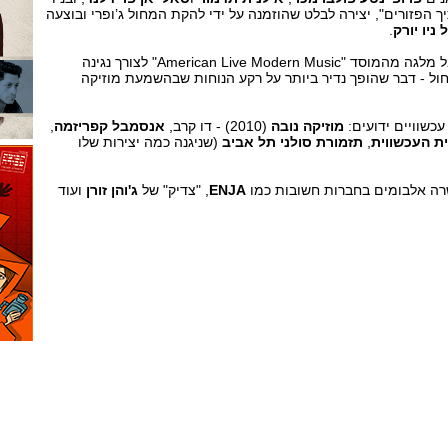
ך הפזורים", יצירה לבלט שהוזמנה על ידי להקת המחול ג’ופרי ובוצעה
ל
ניו
יורק
.
בנוסף לכל זאת, נחושתן קיבל מלגה מהמוסד "American Live Modern Music" לצורך נגינה
ול - דבר שהופך נדיר ביותר על רקע הנוחות שבהשמעת מוזיקה
כשוויים ידועים:
מוזיקה נובה
(2010) - דו קרב,
אנסמבל קפריזמה
,
ת העכשווית
,
תזמורת סולני תל אביב
(שניגנה כמה יצירות שלו
רה אלבומים בחברות חשובות כמו
ENJA
, "צדיק" של
ג'והן זורן
ועוד