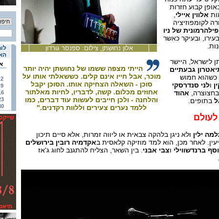
אופן קבוע חזרות
ות
אלווין איילי
,
ורה לקומפוזיציה
ילהרמונית של ניו
בעירו, ובעיקר כאשר
ות.
אלון נחושתן, צילום: ספנסר גורדון
לוח
האי
 נחושתן לישראל, היישר
א
הייתי מצפה ששמו של נחושתן יהיה יותר
יאטרון גבעתיים
מוכר, אבל חייו אינם קלים. כששאלתי אותו על
, כשהוא חמוש
2
סוכן - השאלה הצחיקה אותו. הסוכן יקבל
ן
ו
לני סנדרסקי
9
אחוזים מכלום. קשה, לדבריו, לחיות מאלתור
חצוצרה,
אהוד
16
והלחנה - ולכן חייבים לעשות עוד דברים, כמו
23
ל
בתופים.
30
ללמד נערים צעירים וללוות רקדנים."
לעולם
מה ילין
ולא ניגן בלהקה צבאית או ליווה זמרות, אלא סיים תיכון
ין. לאחר מכן, הוא למד מוזיקה קלאסית ב
אקדמיה רובין בירושלים
וסף ברנדשווילי
ו
צבי אבני
. בין השאר, הצליח להתגנב לחוג ג'אז