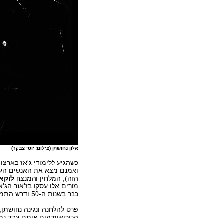
אלון נחושתן (צילום: יוסי צבקר)
כשהגיע ללימודי ג'אז בארצות
ואמנם מצא את האנשים העו
הזה), המלחין והמנצח
לוקא
מורים אלו עסקו בז'אנר הג'א
כבר בשנות ה-50 ודרש התמצאות טוטאלית בכל אבות המזון של המוזיקה.
הכוריאוגרפים איתם עבד נמ