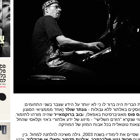
 הברית היה ברור לו כי לא יוותר על הידע שצבר בשני התחומים:
סקים באלתור ללא גבולות -
גונתר שולר
(אחד מממציאי הסגנון
ס פוס
מאוניברסיטת באפאלו, ו
בוב ברוקמאייר
שהיה מורהו לתזמור.
זי שנקרא "הזרם השלישי" - מיזוג של ידע אלתורי ג'אזי וקלאסי שהחל
פרט להלחנה ונגינה נחושתן, שסיים את לימודיו בשנת 2003, גילה משיכה להלחנה למחול. בין
נים
פרופ' נטע פולברמכר
,
אילנית תדמור
ו
סאלי אן פרידלנד
, ובניו