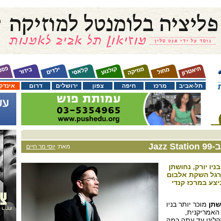
תל-אביב
מרכז
חיפה
צפון
ירושלים
דרום
אינדק
Jaz
מאת:
יוסי מר חיים
יו יורק, נחושתן
לרגל השקת אלבום
יצע במרכז קנדי
שתן
מוכר יותר בניו
האמריקנית,
קליט עד עתה כמה