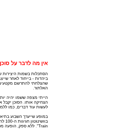
אין מה לדבר על סוכן
הסתכלות בשמות היצירות של 
ביהדות - בייחוד לאחר שייצ
שהצלחתי להתרשם מקטעים בי
האלתור.
הייתי מצפה ששמו יהיה יותר
הצחיקה אותו. הסוכן יקבל אח
לעשות עוד דברים, כמו ללמד
במופע שייערך השבוע בתיאטר
בוושינגטון חגיגות ה-100 להולדת הפסנתרן והמלחין
Train". ללא ספק, הופעה מסקרנת ומומלצת.