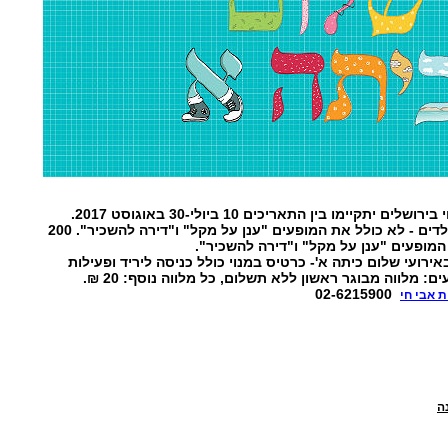
אירועי הילדים בבית אבי חי בירושלים יתקיימו בין התאריכים 10 ביולי-30 באוגוסט 2017.
מחיר: 150 ₪ ל- 5 אירועי ילדים - לא כולל את המופעים "ענן על מקל" ו"דירה להשכיר". 200
וי בתוקף עד ה- 31/8. באירועי שלום כיתה א'- כרטיס במנוי כולל כניסה ליריד ופעילות
אחת בתשלום. בכל האירועים: מלווה מבוגר ראשון ללא תשלום, כל מלווה נוסף: 20 ₪.
02-6215900
 אבי חי
ה