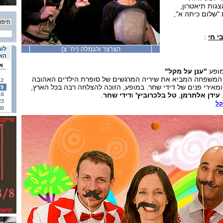
צגות תיאטרון,
"שלום כיתה א",
י חי
:
הצרצר והנמלה (יח``צ)
לוח
האי
א
מופע
"ענן על מקל"
כל המשפחה המביא את שיריה המרגשים של סופרת הילדים האהובה
2
מאירי פנים של דידי שחר. במופע, הזוכה להצלחה רבה בכל הארץ,
9
עידן אלתרמן
,
טל בלכרוביץ'
ו
דידי שחר
.
16
23
קל
30