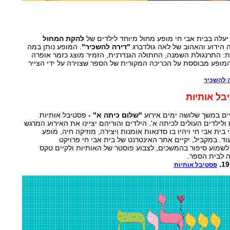
עלה בבית אבי חי מופע מחול מיוחד לילדים של
להקת המחול
הידוע והאהוב של לאה גולדברג
"דירה להשכיר"
. המופע נותן במה
: התרנגולת השמנה, החתולה הגנדרנית, הזמיר מוצג כזמר אופרה
המופע מבוססת על הכריכה המקורית של הספר שצוירה על ידי הצייר
 להשכיר
בל אותיות
יים במשך שלושה ימים אירוע
"שלום כיתה א" -
פסטיבל אותיות
ם ולילדים העולים לכיתה א'. הילדים והוריהם יציינו את האירוע המרגש
ית אבי חי ויהיו בו סדנאות אומנות ויצירה, מוזיקה חיה, מופע
וד. במקביל, יקיים אתר האינטרנט של בית אבי חי פרויקט
 לשמוע סיפור בהמשכים, לצבוע פוסטר של האותיות ולקיים טקס
 לבית הספר.
פסטיבל אותיות