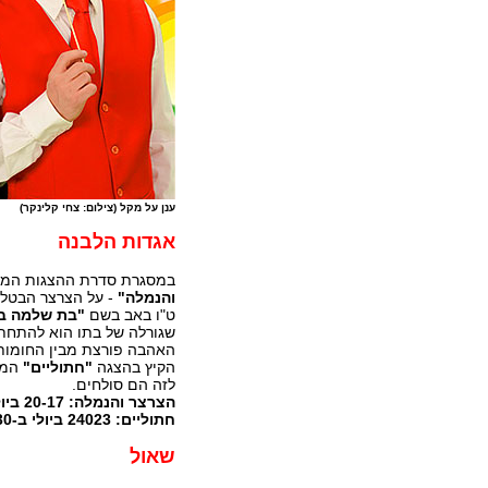
ענן על מקל (צילום: צחי קלינקר)
אגדות הלבנה
במסגרת סדרת ההצגות המ
והנמלה"
- על הצרצר הבטלן
ט"ו באב בשם
"בת שלמה ב
שגורלה של בתו הוא להתחתן 
האהבה פורצת מבין החומות.
הקיץ בהצגה
"חתוליים"
המס
לזה הם סולחים.
חתוליים: 24023 ביולי ב-16:30 ו-18:00.
שאול