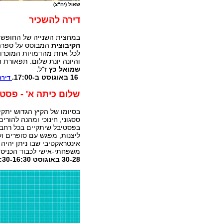
שאול (יח"צ)
דירה להשכיר
במחצית השנייה של החופש י
הקיבוצית
המבוסס על ספרה 
לכל אחת מהדמויות המוכרות
והיונה יונת שלום. תפאורת 
שמואל כץ
ז"ל.
16 באוגוסט ב-17:00.
דירה
שלום כיתה א' -
פסטי
בסיומו של הקיץ הגדוש יתק
ססגוני, חינוכי ומהנה להורי
בפסטיבל שיתקיים בכל רחבי ב
ליצנות, מפגש עם סופרים וע
אינטראקטיבי שבו ניתן יהיה
משפחתי-אישי לכבוד הכניסה
30-28 באוגוסט 19:30-16:30.