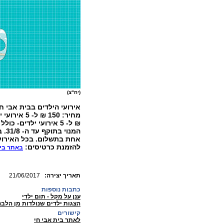
(יח"צ)
₪ ל- 5 אירועי ילדים- כולל המופעים "ענן על מקל" ו"דירה להשכיר".
המנ
להזמנת כרטיסים:
באתר בית
:תאריך יצירה
21/06/2017
כתבות נוספות
ענן על מקל - תום ילדי
הצגות ילדים שנולדות מן הלבנ
קישורים
לאתר בית אבי חי