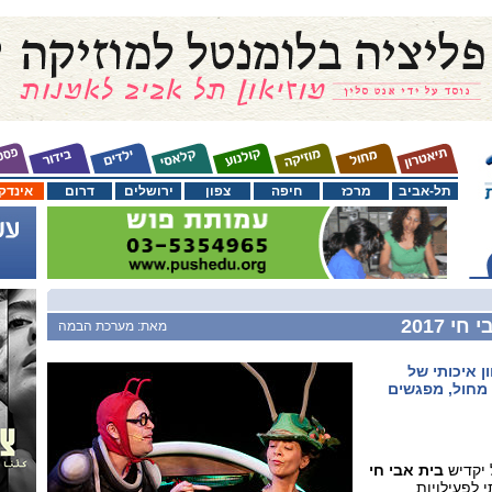
תל-אביב
מרכז
חיפה
צפון
ירושלים
דרום
אינדק
 2017
מאת: מערכת הבמה
ן איכותי של
, מחול, מפגשים
 יקדיש
בית אבי חי
 לפעילויות