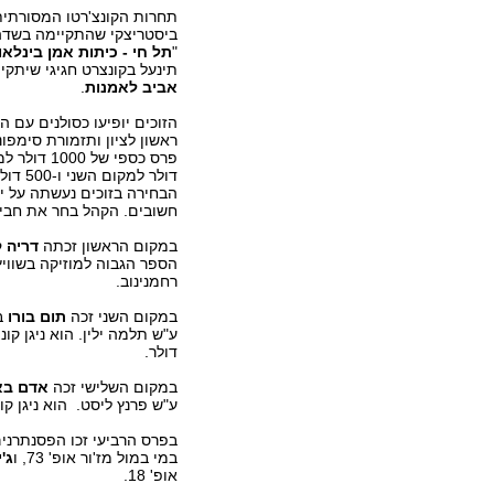
תחרות הקונצ'רטו המסורתי
ביסטריצקי שהתקיימה בשדה
"
תל חי - כיתות אמן בינלא
תינעל בקונצרט חגיגי שיתקיי
אביב לאמנות
.
הזוכים יופיעו כסולנים עם 
ראשון לציון ותזמורת סימפונ
דולר למק
הבחירה בזוכים נעשתה על יד
חשובים. הקהל בחר את חביב הקהל
במקום הראשון זכתה
דריה 
רחמנינוב.
במקום השני זכה
תום בורו
דולר.
במקום השלישי זכה
אדם בא
ע"ש פרנץ ליסט. הוא ניגן קונצ'רטו מס' 2 בלה מז'
בפרס הרביעי זכו הפסנתרני
במי במול מז'ור אופ' 73, ו
ג'
אופ' 18.