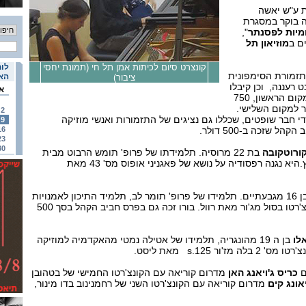
ת ע"ש יאשה
 בוקר במסגרת
ומיות לפסנתר
",
ם ב
מוזיאון תל
קונצרט סיום לכיתות אמן תל חי (תמונת יחסי
לוח
התזמורת הסימפונית
האי
ציבור)
ט רעננה, וכן קיבלו
א
פרס כספי של 1000 דולר למקום הראשון, 750
ום השני ו-500 דולר למקום השלישי.
2
י חבר שופטים, שכללו גם נציגים של התזמורות ואנשי מוזיקה
9
 שזכה ב-500 דולר.
16
23
30
קורוטקובה
בת 22 מרוסיה. תלמידתו של פרופ' תומש הרבוט מבית
הספר הגבוה למוזיקה בשוויץ.היא נגנה רפסודיה על נושא של פאגניני אופוס מס' 43 מאת
בן 16 מגבעתיים. תלמידו של פרופ' תומר לב, תלמיד התיכון לאמנויות
ע"ש תלמה ילין. הוא ניגן קונצ'רטו בסול מג'ור מאת רוול. בורו זכה גם בפרס חביב הקהל בסך 500
לו
בן ה 19 מהונגריה, תלמידו של אטילה נמטי מהאקדמיה למוזיקה
ור s.125 מאת ליסט.
ם
כריס ג
'ויאנג האן
מדרום קוריאה עם הקונצ'רטו החמישי של בטהובן
יאונג קים
מדרום קוריאה עם הקונצ'רטו השני של רחמנינוב בדו מינור,