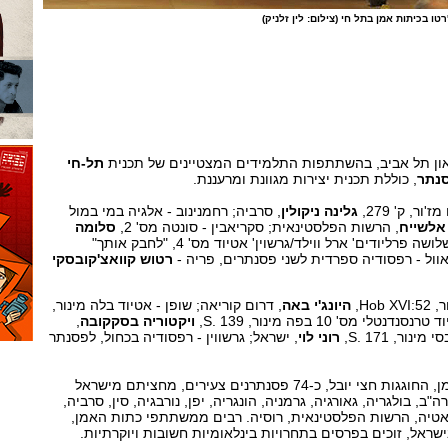
ו בכיתות אמן בתל חי (צילום: לין זלניק)
יאון תל אביב, בהשתתפות התלמידים המצטיינים של תכנית
תל-חי
סנתר
, כוללת תכנית יצירות מגוונת ומרעננת.
ר, ק' 279,
גלינה ניקולין
, סרביה; רחמנינוב - אלגיה במי במול
אלשייח
, הרשות הפלסטינאית; סקריאבין - סונטה מס' 2,
סלומה
ה פרליודים' ארל ווילד/גרשוין' אטיוד מס' 4, "לחבק אותך"
וול - רפסודיה ספרדית לשני פסנתרים, פריה -
רטוש קוואצ'קובסקי
Ho,
היונג'י באה
, דרום קוריאה; שופן - אטיוד בלה מינור,
ויקטוריה בסקקובה
,
רוני לוי
, ישראל; גרשווין - רפסודיה בכחול, לפסנתר
השנה השתתפו בכיתות האמן, החוגגות חצי יובל, כ-74 פסנתרנים צעירים, מחציתם מישראל
ב, בולגריה, גאורגיה, גרמניה, הונגריה, יפן, נורבגיה, סין, סרביה,
רואטיה, הרשות הפלסטינאית, רוסיה. רבים ממשתתפי כתות האמן,
שראל, זוכים בפרסים בתחרויות בינלאומיות חשובות ויוקרתיות.