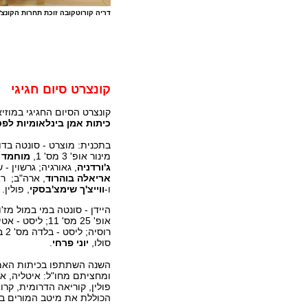
דריה קורוטקובה זוכת תחרות הקונצ'רט
קונצרט סיום חגיגי
קונצרט הסיום החגיגי במוז
כיתות אמן בינלאומיות לפ
בתכנית: מוצרט - סונטה בדו מז'ו
מינור אופ' 3 מס' 1,
מוחמד 
ג'ורדניה
, גאורגיה; גרשוין - שלוש
אריאלה בוהרוד
, ארה"ב; רא
ו-
ווייצ'ך שימצ'בסקי
, פולין.
היידן - סונטה במי במול מז'ור, b XVI:52
אופ' 25 מס' 11; ליסט - אטיוד טרנסנדנטלי מס' 10 בפה מינור, S. 139,
רוסיה; ליסט - בלדה מס' 2 בסי מינור, S. 171,
סולו,
יוני פרחי
.
ומחציתם מחו"ל: איטליה, ארה"
פולין, קוריאה הדרומית, ק
הכוללת את מיטב המורים בי