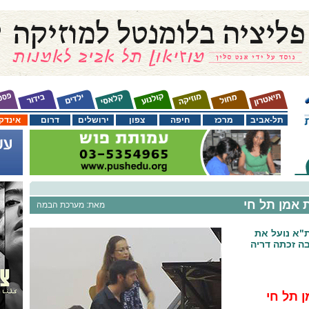
תל-אביב
מרכז
חיפה
צפון
ירושלים
דרום
אינדק
 אמן תל חי
מאת: מערכת הבמה
ת"א נועל את
בה זכתה דריה
ן תל חי