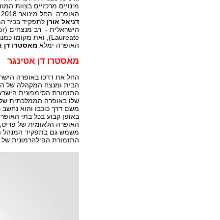
מינויים מרכזיים בצוות המוז
האופרה: החל מינואר 2018 ימונה
דניאל אורן
לתפקיד בכיר המ
הישרא
Laureate), ואת מקומו
האופרה ימלא
מאסטרו דן א
מאסטרו דן אטינגר
הבית ומנצח המקהלה של האו
התזמורת הסימפונית הישראלית ראשון
שלו באופרה הממלכתית של ב
משם דרך כוכבו והוא נחשב 
באופן קבוע בכל בתי האופרה
האופרה הלאומית של פריס, ה
משמש גם בתפקיד המנהל המו
התזמורת הפילהרמונית של ט