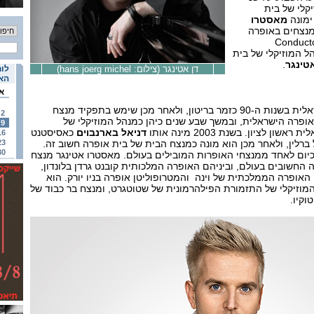
יקלי של בית
מאסטרו
נצחים באופרה
לית - רב מנצחים (Conductor
 כמנהל המוזיקלי של בית
טינגר
.
דן אטינגר (צילום: hans joerg michel)
לוח
האי
א
החל את דרכו באופרה הישראלית בשנות ה-90 כזמר בריטון, ולאחר מכן שימש בתפקיד מנצח
2
פרה הישראלית, ובמשך שבע שנים כיהן כמנהל המוזיקלי של
9
 לציון. בשנת 2003 מינה אותו
דניאל בארנבוים
כאסיסטנט
16
רלין, ולאחר מכן הוא מונה כמנצח הבית של בית אופרה חשוב זה.
23
30
כיום לאחד ממנצחי האופרות המובילים בעולם. מאסטרו אטינגר מנצח
 החשובים בעולם, וביניהם האופרה המלכותית קובנט גרדן בלונדון,
אופרה הממלכתית של וינה והמטרופוליטן אופרה בניו יורק. הוא
זיקלי של התזמורת הפילהרמונית של שטוטגרט, ומנצח בר כבוד של
וקיו.