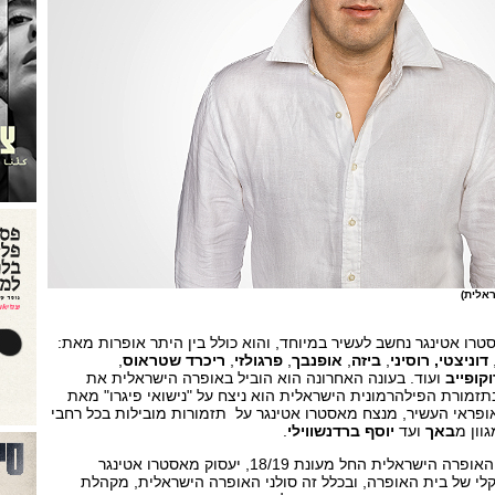
אלית)
רו אטינגר נחשב לעשיר במיוחד, והוא כולל בין היתר אופרות מאת:
דוניצטי, רוסיני
,
ביזה
,
אופנבך
,
פרגולזי
,
ריכרד שטראוס
,
קופייב
ועוד. בעונה האחרונה הוא הוביל באופרה הישראלית את
תזמורת הפילהרמונית הישראלית הוא ניצח על "נישואי פיגרו" מאת
ופראי העשיר, מנצח מאסטרו אטינגר על תזמורות מובילות בכל רחבי
וון מ
באך
ועד
יוסף ברדנשווילי
.
מעבר לניצוח על הפקות של האופרה הישראלית החל מעונת 18/19, יעסוק מאסטרו אטינגר
קלי של בית האופרה, ובכלל זה סולני האופרה הישראלית, מקהלת