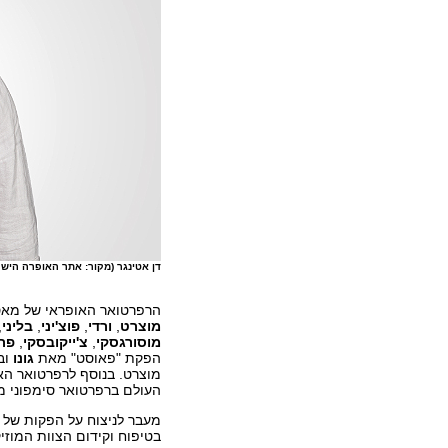
דן אטינגר (מקור: אתר האופרה הישר
הרפרטואר האופראי של מאסט
מוצרט
,
ורדי
,
פוצ'יני
,
בליני
,
מוסורגסקי
,
צ'ייקובסקי
,
פרו
הפקת "פאוסט" מאת
גונו
וב
מוצרט. בנוסף לרפרטואר הא
העולם ברפרטואר סימפוני מג
בטיפוח וקידום הצוות המוזי