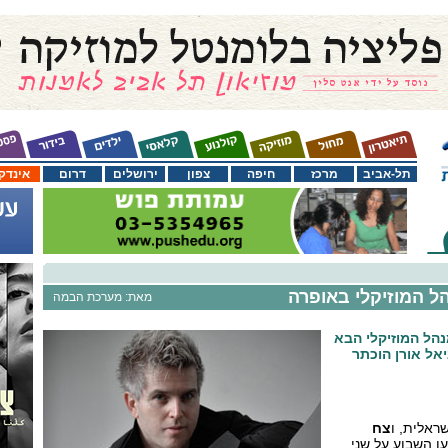
תל-אביב
מרכז
חיפה
צפון
ירושלים
דרום
אינדק
הל המוזיקלי באופרה
מאת: מערכת הבמה
הל המוזיקלי הבא
אל אורן הוכתר
שראלית, ו
צח
עו השבוע על שני