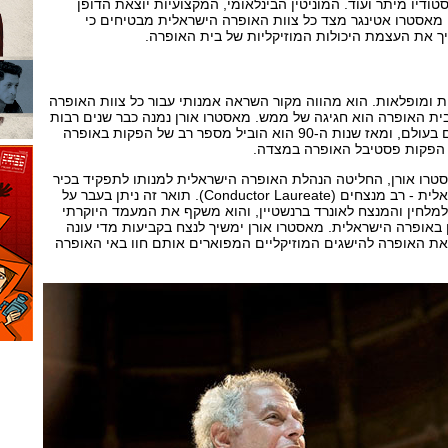
ודיו מיתר ועוד. המוניטין הבינלאומי, המקצועיות יוצאת הדופן
מאסטרו אטינגר מצד כל צוות האופרה הישראלית מבטיחים כי
יך את העצמת היכולות המוזיקליות של בית האופרה.
רות ומופלאות. הוא מהווה מקור השראה אמנותי עבור כל צוות האופרה
בית האופרה הוא חגיגה של ממש. מאסטרו אורן נמנה כבר שנים רבות
בין מנצחי האופרה המובילים בעולם, ומאז שנות ה-90 הוא הוביל מספר רב של הפקות באופרה
 הפקות פסטיבל האופרה במצדה.
סטרו אורן, החליטה הנהלת האופרה הישראלית למנותו לתפקיד בכיר
המנצחים של האופרה הישראלית - רב מנצחים (Conductor Laureate). תואר זה ניתן בעבר על
למלחין והמנצח לאונרד ברנשטיין, והוא משקף את המעמד היוקרתי
באופרה הישראלית. מאסטרו אורן ימשיך לנצח בקביעות מדי עונה
את האופרה להישגים המוזיקליים המפוארים אותם חוו באי האופרה