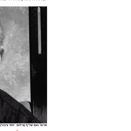
פרופ` נעם שריף (צילום: יחסי ציבור)