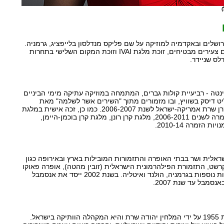
שלים ובאקדמיה למוזיקה על שם פליקס מנדלסון בלייפציג, גרמניה.
זוכת מלגת "חבס" למוזיקאים צעירים מבטיחים, זוכת מלגת IVAI וזוכת המקום השלישי בתחרות
נטה - רביעיית קולות גברים, המתמחה במוזיקה עתיקה מימי הביניים
ט דיסק בשוויץ, ובו מזמורים מתוך "השירים אשר לשלמה" מאת
סלומונה רוסי וזכה במלגת קרן שרת אמריקה-ישראל לשנת 2006-2007. כמו כן, זכה אישית במלגת
קרן שרת אמריקה-ישראל בזמרה לשנים 2006-2011, מלגת קרן רונן, מלגת קרן בוכמן-היימן,
הזמרה 2010-14.
ראלית ושר בבתי האופרה והתזמורות המובילות בארץ ובאירופה כגון
רשט, התזמורת הפילהרמונית הישראלית (זובין מהטה), אופרה פאוקו
בפריס (דיויד שטרן), ותזמורות נוספות בגרמניה, הולנד ואיטליה. בשנת 2002 ייסד את אנסמבל
נסמבל עד שנת 2007.
מקהלת האיחוד נוסדה בשנת 1955 על ידי המלחין יהודה שרת והיא המקהלה הוותיקה בישראל.