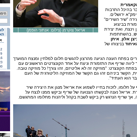
קאמרית
 בהיכל התרבות
ימק"א ירושלים.
ירה "שיר השירים"
מורת בביצוע
וינצח, ואת יצירת
אריאל צוקרמן (צילום: אנתוני הופמן)
לוח
ט
, בהשתתפות
האי
יצן אלון
,
איתן
א
יחוד
בניצוחו של
2
9
ם בפתח העונה הגיעה מהרצון להגשים חלום למלחין ומנצח המוערך
16
23
ליווה שריף את התזמורת וניצח על אחד הקונצרטים הראשונים עם
30
תח הקונצרט: "מוזיקה זה לא אליטיזם, זהו צורך! כל מוזיקה טובה.
ת, הקשר ביניהם זהו גם הקשר של המוזיקה הליטורגית של העם
בר הוא העתיד".
על חלומו, לזכות בחייו לשמוע את אריאל מנגן את היצירה שיר
ת. אריאל נענה לבקשתו הצנועה של שריף וביקש ממנו לנצח על
, אך שריף הנרגש רק ביקש לשבת בקהל וליהנות מחלומו המתגשם.