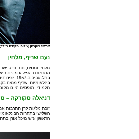
אריאל צוקרמן (צילום: מקסים ריידר)
נעם שריף, מלחין
מלחין ומנצח, חתן פרס ישרא
התזמורת הפילהרמונית הישר
בתל-אביב ב-
בינלאומיות. שריף מנצח בקבי
תלמידיו תופסים היום מקומ
דניאלה סקורקה – סו
זוכת מלגות קרן התרבות אמר
השלישי בתחרות הבינלאומית 
הראשון ע"ש מיכל אורן בתחרויות האביב 2015 בזמרה ובפרס על בי