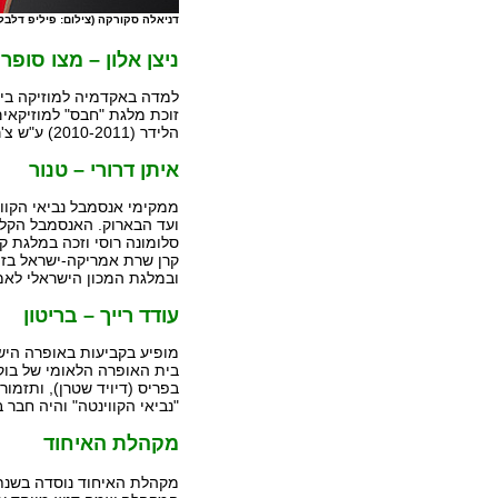
דניאלה סקורקה (צילום: פיליפ דלבל)
ניצן אלון – מצו סופרן
למדה באקדמיה למוזיקה בירו
הלידר (2010-2011) ע"ש צ'רלס שניידר.
איתן דרורי – טנור
ממקימי אנסמבל נביאי הקווי
ועד הבארוק. האנסמבל הקלי
ובמלגת המכון הישראלי לאמנויות 
עודד רייך – בריטון
מופיע בקביעות באופרה היש
בית האופרה הלאומי של בוק
"נביאי הקווינטה" והיה חבר בא
מקהלת האיחוד