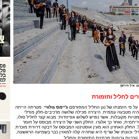
: איל הירש)
ים לחליל ותזמורת
ל פי הזמנתו של נגן החליל המפורסם
ג'יימס גולוויי
. מטרתה הייתה
תהיה מטבעה עממית. היצירה מכילה שלושה מרכיבים-חלק מודלי
יות מקובלות, אשר נפרש לשלוש אפיזודות: מבוא קצר לחליל סולו,
ריתמית, ואחר כך אלגרו. החלק השני של היצירה מבוסס על חומר
ל. החלק האחרון הוא מעין אוסטינטו המבוסס על דבקה דרוזית מוכרת.
לי וכוונתו של שריף היא שתהיה קלה למאזין כבר בשמיעה הראשונה,
טכניות גבוהות מבחינת התזמורת והחליל.