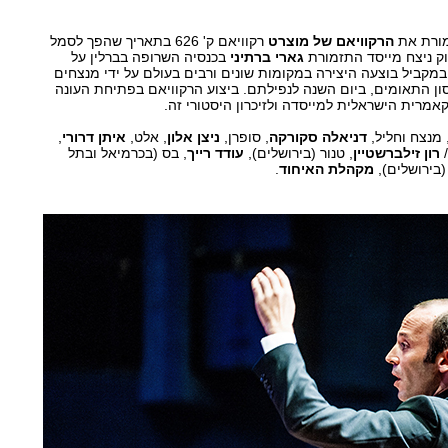
מורת את
הרקוויאם של מוצרט
רקוויאם ק' 626 בתאריך שהפך לסמל
גארי ברתיני
בכנסיה השרופה בברלין על
במקביל בוצעה היצירה במקומות שונים ורבים בעולם על ידי מנצחים
ון התאומים, ביום השנה לנפילתם. ביצוע הרקוויאם בפתיחת העונה
מרית הישראלית למייסדה ולזיכרון היסטורי זה.
 מנצח וחליל,
דניאלה סקורקה
, סופרן,
ניצן אלון
, אלט,
איתן דרורי
,
/
רון זילברשטיין
, טנור (בירושלים),
עודד רייך
, בס (בכרמיאל ובתל
(בירושלים),
מקהלת האיחוד
.