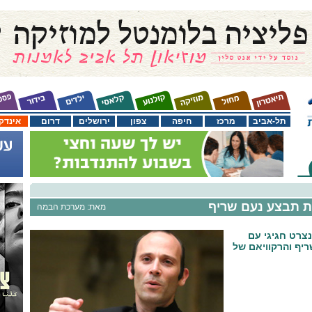
תל-אביב
מרכז
חיפה
צפון
ירושלים
דרום
אינדק
 תבצע נעם שריף
מאת: מערכת הבמה
צרט חגיגי עם
יף והרקוויאם של