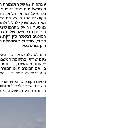
עונתה ה-52 של
התזמורת ה
הישראלית
תיפתח בספטמבר
בכרמיאל, מוזיאון תל אביב ו
הקונצרט החגיגי יציג את היצ
מאת
נעם שריף
לחליל ולתז
מאסטרו אריאל צוקרמן שינגן 
המופת
הרקוויאם של מוצר
הסולנים
דניאלה סקורקה
,
נ
דרורי
,
עודד רייך
ו
מקהלת הא
רונן בורשבסקי
.
ההחלטה לבצע את שיר השירי
נעם שריף
. בתקופת המשבר 
יציאתה מהמשבר, וכך אמר בפ
בין אם המערבית או המזרחי
היהודי על כל תפוצותיו - הע
בסיום הקונצרט הצהיר שריף 
השירים שכתב לחליל ותזמור
התזמורת בעת ביצוע היצירה