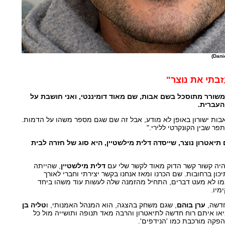
בתי את נוצר"
שורר מתוסכל בשם אבות, שם מאוד דומיננטי, ואני חושבת על
העברית.
אבות ישורון באופן לא מודע, אבל זה שם שגם מספר משהו על הדמות.
פר שבין הקונקרטי ללירי."
תיאטרון נוצר, שייסדה דלית מילשטיין, היא סוג של חזרה לבית
 היה קשור קשר הדוק מאוד לקשר שלי עם
דלית מילשטיין
, שהייתה
 שלי כשהייתי בן 15 בתיכון ברחובות. שם הכרנו ומאז אנחנו בקשר יצירתי וחברי לאורך
כמו לא מעט דברים, התחיל מהזמנה שלה לעשות עוד משהו ביחד
מיו.
חדשה,
ערן בוהם
, שגם משחק בהצגה, הוא המנהל האמנותי, ו
טליה בן
או איתם רוח חדשה לתיאטרון והרבה מאד תנופה ותושייה מול כל
פקה מורכבת כמו 'הנידפים'.