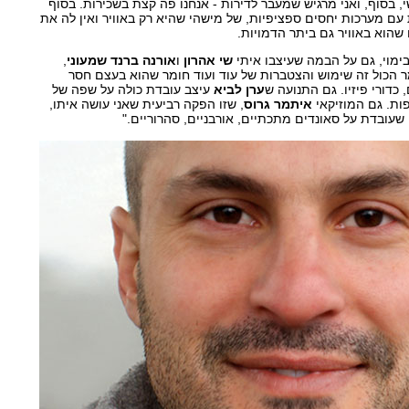
, בסוף, ואני מרגיש שמעבר לדירות - אנחנו פה קצת בשכירות. בסוף
עם מערכות יחסים ספציפיות, של מישהי שהיא רק באוויר ואין לה את
שהוא באוויר גם ביתר הדמויות.
ימוי, גם על הבמה שעיצבו איתי
שי אהרון
ו
אורנה ברנד שמעוני
,
מר הכול זה שימוש והצטברות של עוד ועוד חומר שהוא בעצם חסר
, כדורי פיזיו. גם התנועה ש
ערן לביא
עיצב עובדת כולה על שפה של
פות. גם המוזיקאי
איתמר גרוס
, שזו הפקה רביעית שאני עושה איתו,
 שעובדת על סאונדים מתכתיים, אורבניים, סהרוריים."