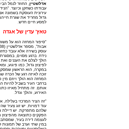
אדלשטיין
, החוזר לנמל הבי
עבודתו כשחקן וכיוצר. "הניד
עירונית העוסקת בשמונה אנש
גדול מחריד את שגרת חייהם
למסע חיים חדש.
טאץ' עדין של אגדה
"סיפור המחזה הוא על משו
עוסק בשירה אלא עובד כחזאי
נידח. ברגע מסוים, במסגרת 
הולך לצלם את העננים ואת 
לפיצוץ גדול, כמו פיגוע, ומ
במקרה, הוא הראשון שמסקר 
זוכה לאיזה רגע של הכרה שמ
המחזה הוא הולך ויוזם מין פ
ברחבי העיר בשביל להיות ה
אותם. זה מתחיל מאיזו כתו
האירוע, והולך וגדל.
"זה הציר המרכזי בעלילה, א
עוד דמויות. יש זוג צעיר ש
שלהם מתפרקת. יש דיילת אוו
הפקקים כתוצאה מהפיצוץ ה
לעצמה דירה בעיר, שמסתבר 
במין שתי וערב של תמונות ק
ריאליסטיים ומערכות יחסים 