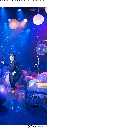
הנידפים (יח"צ)