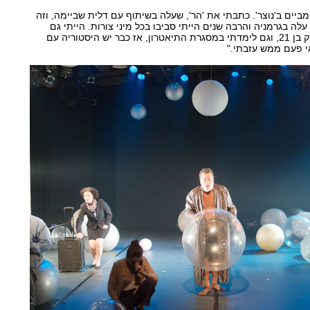
יים ב'נוצר'. כתבתי את 'הר', שעלה בשיתוף עם דלית שביימה, וזה
לה בגרמניה והרבה שנים הייתי סביבו בכל מיני צורות. הייתי גם
שחקן שם בהצגה כשהייתי רק בן 21, וגם לימדתי במסגרת התיאטרון, אז כבר יש היסטוריה עם
י פעם ממש עזבתי."