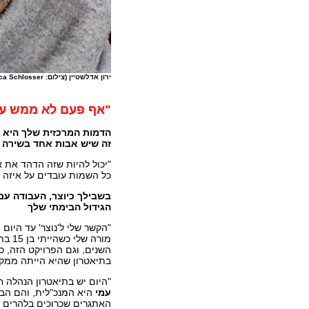
ירון אדלשטיין (צילום: Danica Schlosser)
"אף פעם לא ממש עז
הדמות המרכזית שלך היא מ
זה שיש אבות אחד בשירה 
"יכול להיות שזה הדהד את 
כל השמות עובדים על איזה ת
בשבילך כיוצר, העבודה עם 
הגידול הבימתי שלך
"הקשר שלי ל'נוצר' עד היום
מורה
השנים, וגם הפרויקט הזה, 
בתיאטרון שהיא הייתה ממקי
"היום יש בתיאטרון הנהלה 
עמי
היא המנכ"לית, והם הבי
האתגרים שכרוכים בלהרים ה