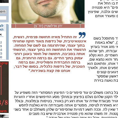
ת בו החל את
פים" היא פנטזיה
ים וכלבה, שפיצוץ
 ומעורר אותם
ירון אדלשטיין (יח``צ)
לוח
האי
א
זה התחיל מאיזו תחושה פנימית, רגשית,
רר מתוסכל בשם
אינטואיטיבית, של נידפות מאוד חזקה שחוויתי
אבות", מספר אדלשטיין (38), "שלא באמת
2
בתוך עצמי, שהיתרגמה גם לשם של המחזה.
 מזג אוויר בערוץ
9
הרגשתי את התחושה הזו בתוך עצמי, הרגשתי
16
עבודתו, תוך שהוא
אותה בסביבה, תחושה של חוסר בעוגן רוחני
23
השמיים, הוא נקלע
30
עמוק בתוך החיים. גם ברמה הרוחנית, גם
אחר והוא נמצא שם,
ברמה החברתית והפוליטית, וגם ברמה
אותו, ופתאום הוא
הטכנית, של נידפות כלכלית. בסופו של דבר,
פעים אותו, ולאורך
אנחנו פה קצת בשכירות."
יגועים קטנים
ראשון שמסקר
בת נאצה בזירת
בל בתוכו משולבים עוד סיפורים כי הפיצוץ המסתורי הזה משפיע על
הילד הקטן שלהם נעלם בפיצוץ ובמהלך מסע החיפושים אחריו הזוגיות
יר מבוגרת שחיה עד אותו רגע רק באוויר, בטיסות ובמלונות, ובגלל
יא מאחרת לטיסה, מפטרים אותה מעבודתה והיא נאלצת לחפש
שאין לה. וככה תשע דמויות שהסיפורים שלהן משתלבים אחד בשני
טנות. זה משהו שהוא מין פנטזיה אורבנית שיש בה מצבים
קונקרטיות, אבל גם איזה טאץ' עדין של אגדה."