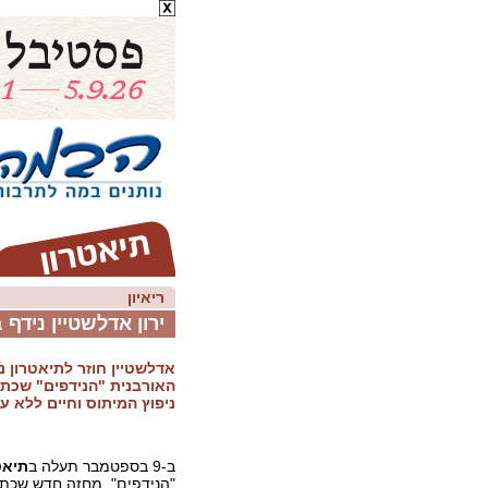
ריאיון
ירון אדלשטיין נידף 
אדלשטיין חוזר לתיאטרון נ
האורבנית "הנידפים" שכתב
ניפוץ המיתוס וחיים ללא עו
ב-9 בספטמבר תעלה ב
תיאט
"הנידפים", מחזה חדש שכתב