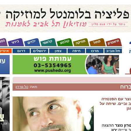
תל-אביב
מרכז
חיפה
צפון
ירושלים
דרום
אינדק
ברוח
מאת:
טל גורדון
וצר עם הפנטזיה
 וביים. שיחה על
גן
רון נוצר
ההצגה
 וביים
ירון