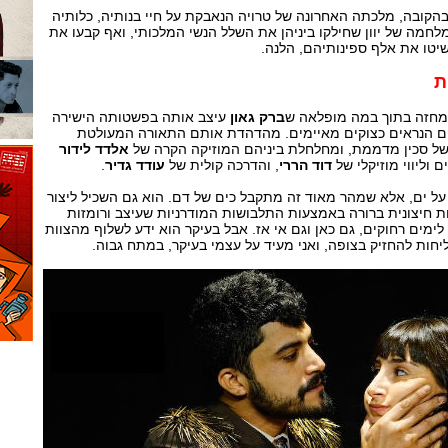
בהקובה, מלכתה האחרונה של טרויה הנאבקת על חיי בנותיה, כלותיה
לחמה של יוון שחילקו ביניהן את השלל הנשי המלכותי, ואף קבעו את
יטו את אלף ספינותיהם, הלנה.
ת
המחזה בתוך במה מופלאה ש
ברק גאון
עיצב אותה בפשטותה הישירה
ים הנראים כצוקים מאיימים. מהדהדת אותם התאורה המעולטת
של סכין מדממת, ומחלחלת ביניהם המוזיקה הקרה של
אלדד לידור
 וליווי מוזיקלי של
דוד הררי
, והדרכה קולית של
עודד גדיר
.
 ים, אלא שמהר מאוד זה מתקבל כים של דם. הוא גם השכיל ליצור
ת חיצונית ברורה באמצעות התלבושות המודרניות שעיצב ורומזות
 לימים רחוקים, גם כאן וגם אי אז. אבל בעיקר הוא ידע לשלוף מהצוות
יחות להחזיק בצופה, ואני מעיד על עצמי בעיקר, במתח גבוה.