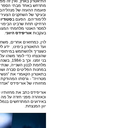
התיאטרון בארץ, ואין זה מפ
מתרחש באחד מבתי הספר 
פועמת ההעזה של מנהליהם
ובעיקר של השחקנים הצעירי
ללימודיהם. הפעם ב
סטודיו 
הרחיקו תחת שרביט הבימוי
למסר האנטי מלחמתי המצ
בעקבות
אוריפידס היווני
.
לוין, כמחזאים אחרים, משחר
ועד התאטרון בימינו, ידע ל
כשצריך ולהשתמש במיתוסי
שהונצחו כדי לומר משהו על
בני זמנו. וכך
מלחמת לבנון השנייה, שנתי
במחנות הפליטים סברה ושתי
בתאטרון הקאמרי את "הנשי
מטרויה" - גרסתו המהודקת 
מחזותיו של אוריפידס "אנדר
באירועים המתרחשים בנמל ש
יוון המנצחת.