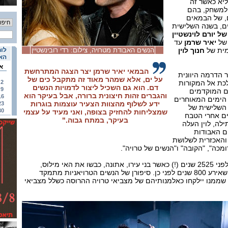
ליא כאשר זה
למשחק, בהם
, של הבמאים
ם, בשנה השלישית
של יורם לוינשטיין
 של
יאיר שרמן
עד
מית של
חנוך לוין
הנשים האבודת מטרויה, צילום: רדי רובינשטיין
לוח
האי
א
הבמאי יאיר שרמן יצר הצגה המתרחשת
 הדרמה היוונית
על ים, אלא שמהר מאוד זה מתקבל כים של
לכת אל המקורות
2
דם. הוא גם השכיל ליצור לדמויות הנשים
9
ם המוקדמים
והגברים זהות חיצונית ברורה, אבל בעיקר הוא
16
 הימים המאוחרים
ידע לשלוף מהצוות הצעיר עוצמות בוגרות
23
 ב-1984, בשנה השלישית של
30
שמצליחות להחזיק בצופה, ואני מעיד על עצמי
ים אחרי הטבח
בעיקר, במתח גבוה."
לה, לוין העלה
ם האבודות
והאכזרית לשלושת
ומכה", "הקובה" ו"הנשים של טרויה".
אוריפידס כתב את מחזותיו לפני 2525 שנים (!) כאשר בני עירו, אתונה, כבשו את האי מילוס,
וכאזהרה מפני חזרה על מה שאירע 800 שנים לפני כן. סיפורן של הנשים הטרויאניות מתמקד
ממנו יילקחו כאלמנותיהם של מצביאי טרויה ההרוסה כשלל מצביאי