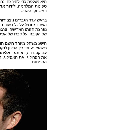
היא נשלפת כדי להירצח ונ
ספינות המלחמה.
לידור אדר
במשחקן האנושי.
בראש עדר הגברים ניצב
דור
השב ומתנצל על כל בשורת-אי
נפרצת חזותו האדישה, ונרג
של הקובה, על קברו של אכילס
הישג משחק מיוחד רושם
תו
כשהוא נע ונד בין הרצון לנק
עם קסנדרה, ו
איתמר אליהו
את הפרולוג ואת האפילוג.
ר
החניתות.