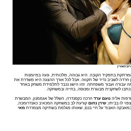
ובינשטיין
רתקת בתפקיד הקובה. היא גבוהה, מלכותית, ונעה במיומנות
ין חרדה לשביב נדיר של תקווה. אבל לכל אורך ההצגה היא משדרת את
מה עבורה ועבור משפחתה. זהו הישג נכבד לתלמידת משחק באחד
כתבו לשחקנית מבוגרת ומנוסה, בחייה ובמשחקה.
טרפות אליה
נועם ערד
הרכה כקסנדרה, השלל של אגממנון, המבשרת
פוי לו בביתו;
שירן נחום
קורעת לב במשחקה המכאיב כאנדרומכה,
 במאבקה האבוד על חיי בנם, שאותו מגלמת בשתיקה מצמררת
מאי