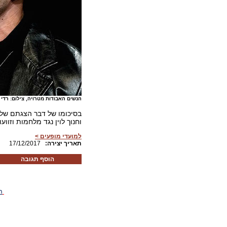
הנשים האבודות מטרויה, צילום: רדי ר
בסיכומו של דבר הצגתם של י
וחנוך לוין נגד מלחמות וזווע
למועדי מופעים >
:תאריך יצירה
17/12/2017
הוסף תגובה
ה