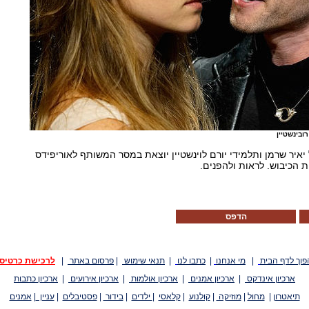
ובינשטיין
איר שרמן ותלמידי יורם לוינשטיין יוצאת במסר המשותף לאוריפידס
ות הכיבוש. לראות ולהפנים.
הדפס
פוך לדף הבית
|
מי אנחנו
|
כתבו לנו
|
תנאי שימוש
|
פרסום באתר
|
לרכישת כרטיס
ארכיון אינדקס
|
ארכיון אמנים
|
ארכיון אולמות
|
ארכיון אירועים
|
ארכיון כתבות
תיאטרון
|
מחול
|
מוזיקה
|
קולנוע
|
קלאסי
|
ילדים
|
בידור
|
פסטיבלים
|
עניין
|
אמנים