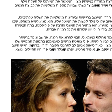
חלצת מגורלה במשחק מצוין המאשר את המיתוס על השקת אלף
י
ו
שיר פופוביץ׳
כשתי שבויות נוספות משלימות את קבוצת הנשים
 הררי
המעצב ברגישות ובעדינות מושלמות את השליח טלתיביוס,
וב שלו כי נולד לעשות את המוטל עליו. הוא מגיע לשיא משחקו, שבו
ש ומזועזע הוא מתאר את האונס והרצח של פוליקסנה, בתה הצעירה
, בידי חיילי יוון שטרפו את כל רמ״ח אבריה.
מר מחלוף
כמנלאוס, הבא להרוג את הלנה, אך שב ונופל ברשתה,
ום לבין חולשתו.
פיני גואטה
מרשים כאגממנון בתמונת המפגש שלו
מצוין כאודיסיאוס אטום לב לתחנוני הקובה.
דורון ברוקמן
הגיש היטב
ן יעקביאן
,
אופיר מרטין
,
יונתן קוגלר
ו
קובי פרי
היו החיילים, נושאי