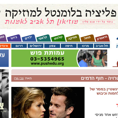
תל-אביב
מרכז
חיפה
צפון
ירושלים
דרום
אינדק
ויה - חוף הדמים
מאת:
צבי גורן
ינשטיין במסר של
לחמות וכיבוש
חש אחד מניסי