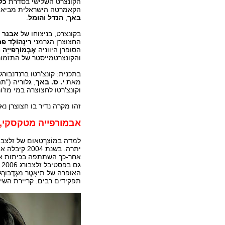
הקונצרט השלישי בסדרת
כל
הקאמרטה הישראלית מביא מ
באך
,
הנדל
ו
הומל
.
בקונצרט, בניצוחו של
אבנר ב
החצוצרן הגרמני
רַינְהוֹלְד 
הסופרן היווניה
אֶבְמוֹרְפִייָה 
והקונצרטמייסטר של התזמו
מאת
י. ס. באך
, גלוריה ("ת
וקונצ'רטו לחצוצרה במי מז'
זהו מקרה נדיר בו חצוצרן נא
אבמורפייה מטקסקי, 
למדה במוֹצַרְטֵאוּם של זלצ
יתרה. בשנת 
אחר-כך השתתפה בכיתות אמן ו
תפקידים רבים. קריירת השי