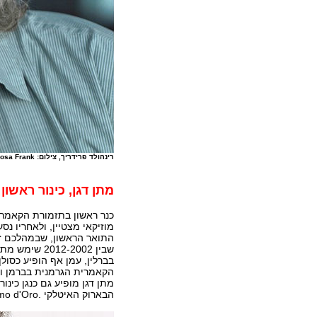
רינהולד פרידריך, צילום: Rosa Frank
מתן דגן, כינור ראשון
כנר ראשון בתזמורת הקאמרט
מוזיקאי מצטיין, ולאחריו נס
התואר הראשון, שבמהלכם זכ
שבין 2-2002
בברלין, עמן אף הופיע כסולן
הקאמרית הגרמנית בברמן ועם
מתן דגן מופיע גם כנגן כינ
הבארוק האיטלקי .Il Pomo d'Oro בשנים האחרונות החזיר מתן דגן את מרכז פעילותו לישראל.