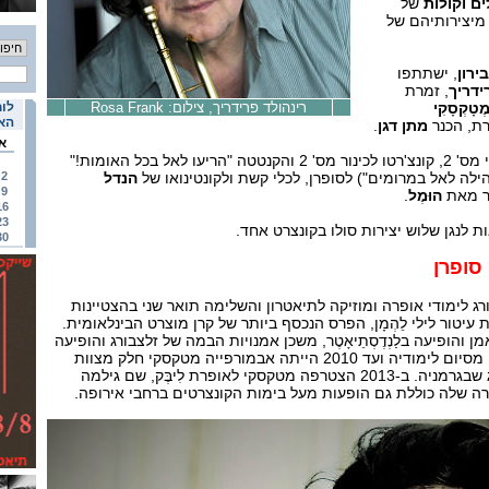
ים וקולות
של
יצירותיהם של
ירון
, ישתתפו
פרידריך
, זמרת
מֶטָקְסָקִי
רינהולד פרידריך, צילום: Rosa Frank
לוח
האי
רת, הכנר
מתן דגן
.
א
בתכנית: קונצ'רטו ברנדנבורגי מס' 2, קונצ'רטו לכינור מס' 2 והקנטטה "הריעו לאל בכל האומות!"
הילה לאל במרומים") לסופרן, לכלי קשת ולקונטינואו של
הנדל
2
9
ור מאת
הוּמֶל
.
16
23
ות לנגן שלוש יצירות סולו בקונצרט אחד.
30
סופרן
בורג לימודי אופרה ומוזיקה לתיאטרון והשלימה תואר שני בהצטיינות
2004 קיבלה את עיטור לילי לֵהְמָן, הפרס הנכסף ביותר של קרן מוצרט הבינלאומית.
הופיעה בלַנְדֶסְתֵיאָטֶר, משכן אמנויות הבמה של זלצבורג והופיעה
גם בפסטיבל זלצבורג 2006. מסיום לימודיה ועד 2010 הייתה אבמורפייה מטקסקי חלק מצוות
האופרה של תֵיאָטֶר מַגְדֶבּוּרְג שבגרמניה. ב-2013 הצטרפה מטקסקי לאופרת לִיבֶּק, שם גילמה
רה שלה כוללת גם הופעות מעל בימות הקונצרטים ברחבי אירופה.