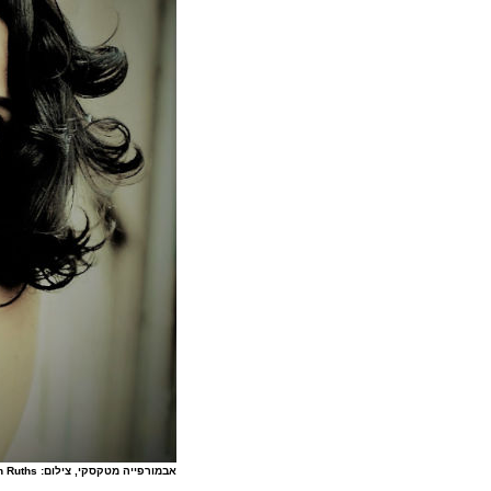
אבמורפייה מטקסקי, צילום: Urban Ruths