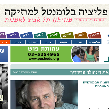
תל-אביב
מרכז
חיפה
צפון
ירושלים
דרום
אינדק
 רינהולד פרידריך
מאת: מערכת הבמה
ווניה אבמורפייה
הקאמרטה