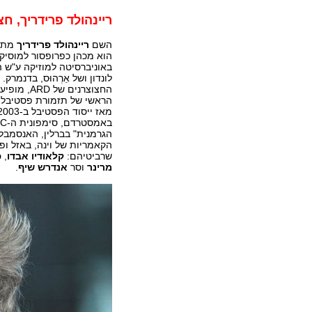
ריינהולד פרידריך, חצ
השם
ריינהולד פרידריך
מתנו
הוא מכהן כפרופסור למוסיקה ו
באוניברסיטה למוזיקה ע"ש 
לונדון ושל אַרְהוּס, בדנמר
החצוצרנים
הראשי של תזמורת פסטיבל ה
הגרמנית" בברלין, האנסמבלים 
הקאמריות של וינה, באזל ופ
שרביטיהם:
קלאודיו אבדו
,
פ
מרינר
וסר
אנדרש שיף
.