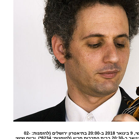
הקונצרט יתקיים ביום שלישי, 9 בינואר 2018 ב-20:00 בתיאטרון ירושלים (להזמנות: 02-
5605755), יום רביעי, 10 בינואר ב-20:30 בבית התרבות סביון (להזמנות: 8234*), וביום שישי,