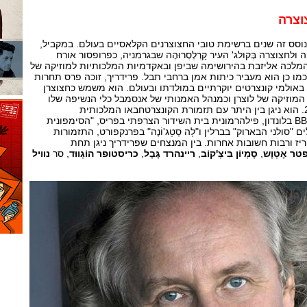
וצרה
סס זה שנים ברשימת טובי החצוצרנים הקלאסיים בעולם. במקביל,
לחצוצרה בְּקולג' העיר קַרְלְסְרוּהֶה שבגרמניה, כפרופסור אורח
המלכה אליזבת בהירושימה שביפן ובאקדמיות המלכותיות למוזיקה של
ק. כמו כן הוא מעביר כיתות אמן ברחבי תבל. פרידריך, זוכה פרס תחרות
 של ARD, מופיע באולמי קונצרטים יוקרתיים במולדתו ובעולם. הוא משמש כחצוצרן
מוזיקה של לוצרן וכמנהל האמנותי של אנסמבל כלי הנשיפה שלו
מאז ייסוד הפסטיבל ב-2003. הוא ניגן בין היתר עם תזמורת הקונצרטחבאו המלכותית
באמסטרדם, סימפונית ה-BBC בלונדון, פילהרמונית בית השידור הצרפתי בפריס, "הסימפונית
"סולני הבארוק" בברלין ו"לָה סְטָג'וֹנֶה" בפרנקפורט, התזמורות
ריז ורבות חשובות אחרות. בין המנצחים שפרידריך ניגן תחת
טר אֶטְוֶש
,
סֶמְיוֹן בִּיצְ'קוֹב
,
ריינהרד גֶּבֶל
,
כריסטופר הוֹגְווּד
, סר
נוויל