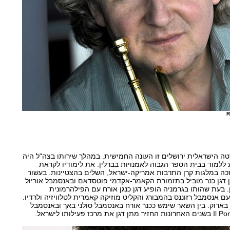
ה הישראלית ירושלים זו העונה החמישית. במהלך שירותו בצה"ל היה
ע ללמוד בבית הספר הגבוה לאמנויות בברלין. את לימודיו לקראת
ה במלגות קרן התרבות אמריקה-ישראל, השלים בהצטיינות. בעשור
201 שימש מתן דגן כנר מוביל בתזמורת הקאמר-אקדמי פוטסדאם ובאנסמבל אוריול
. בעת שהותו בגרמניה הופיע דגן כנגן אורח עם הפילהרמונית
 אנסמבל רזוננס בהמבורג והקליט מוזיקה קאמרית לטלוויזיה ולרדיו.
ור בארוק. בין השאר שימש ככנר אורח באנסמבל סולני באך ובאנסמבל