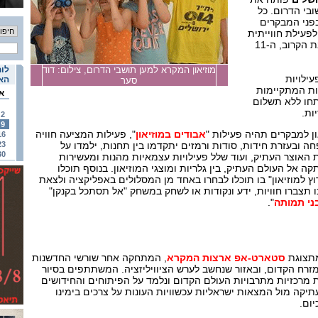
ובי הדרום. כל
בפני המבקרים
לפעילת חווייתית
מיוחדת במתנה עד ליום שבת הקרוב, ה-11
מוזיאון המקרא למען תושבי הדרום, צילום: דוד
לוח
עילויות
האי
סער
ות המתקיימות
א
תחו ללא תשלום
ות.
2
9
ון למבקרים תהיה פעילות "
אבודים במוזיאון
", פעילות המציעה חוויה
16
ה ובעזרת חידות, סודות ורמזים יתקדמו בין תחנות, ילמדו על
23
30
 האוצר העתיק, ועוד שלל פעילויות עצמאיות מהנות ומעשירות
 אל העולם העתיק, בין גלריות ומוצגי המוזיאון. בנוסף תוכלו
ץ למוזיאון" בו תוכלו לבחרו באחד מן המסלולים באפליקציה ולצאת
צברו חוויות, ידע ונקודות או לשחק במשחק "אל תסתכל בקנקן"
בני תמותה
".
מתצוגת
סטארט-אפ ארצות המקרא
, המתחקה אחר שורשי החדשנות
זרח הקדום, ובאזור שנחשב לערש הציוויליזציה. המשתתפים בסיור
 מרכזיות מתרבויות העולם הקדום ונלמד על הפיתוחים והחידושים
יקה מול המצאות ישראליות עכשוויות העונות על צרכים בימינו
ום.