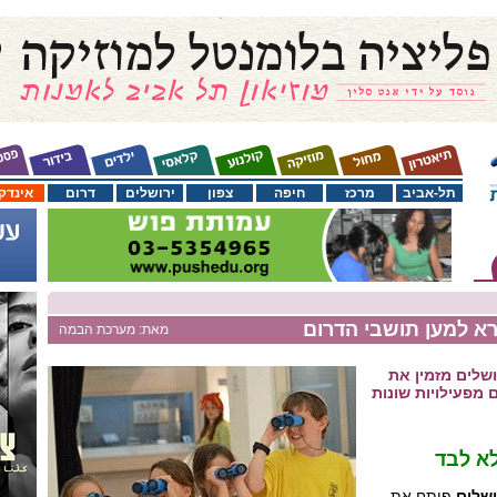
תל-אביב
מרכז
חיפה
צפון
ירושלים
דרום
אינדק
רא למען תושבי הדרום
מאת: מערכת הבמה
ושלים מזמין את
 מפעילויות שונות
א לבד
ושלים
פותח את