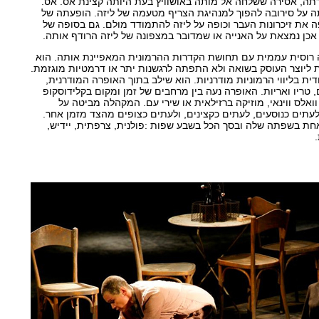
ה, אסירה ששלחה אל מותה באושוויץ בעת היותה קצינת אס. אס.
 על סירובה להפוך למנהיגת הצריף מטעמה של ליזה. הופעתה של
 את זיכרונות העבר וכופה על ליזה להתמודד מולם. גם בסופה של
כן נמצאת על האנייה או שמדובר במצפונה של ליזה הרודף אותה.
קה רוסית עממית עם תחושת הקדרות ההרמונית המאפיינת אותה. הוא
ת ליוצר העוסק בשואה ולא התפתה לרגשנות יתר או דרמטיות מוגזמת.
ית בליווי הרמוניות מודרניות. הוא שילב בתוך האופרה המודרנית,
 טריו ואריות. האופרה נעה בין מרחבים של זמן ומקום בקלידוסקופ
, וואלס ווינאי, מוזיקה ברזילאית או שירי עם. המקהלה מביטה על
תים כנוסעים, לעתים כקצינים, ולעתים כצופים מהצד מזמן אחר.
חת בשפתה שלה ובסך הכל בשבע שפות :פולנית, צרפתית, יידיש,
.