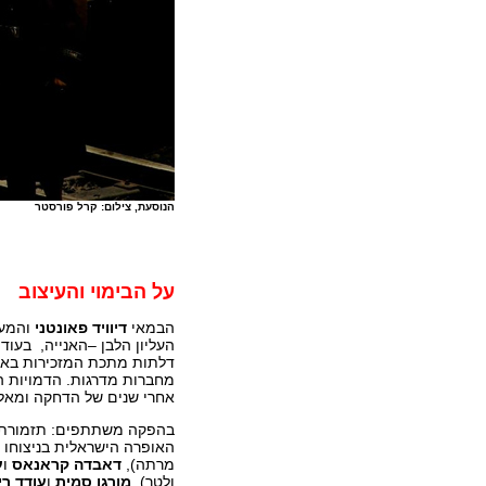
הנוסעת, צילום: קרל פורסטר
על הבימוי והעיצוב
הבמאי
דיוויד פאונטני
והמע
העליון הלבן –האנייה, בעו
דלתות מתכת המזכירות באו
מחברות מדרגות. הדמויות הע
אחרי שנים של הדחקה ומאלצ
בהפקה משתתפים: תזמורת
האופרה הישראלית בניצוחו
מרתה),
דאבדה קראנאס
ו
ע
ולטר),
מורגן סמית
ו
עודד רי