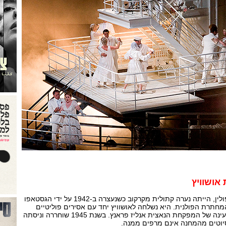
 אושוויץ
זופיה פוסמיז' החיה כיום בפולין, הייתה נערה קתולית מקרקוב כשנעצרה ב-1942 על ידי הגסטאפו
חתרת הפולנית. היא נשלחה לאושוויץ יחד עם אסירים פוליטיים
רבים ושובצה לעבודה תחת עינה של המפקחת הנאצית אנליז פראנץ. בשנת 1945 שוחררה וניסתה
יוטים מהמחנה אינם מרפים ממנה.