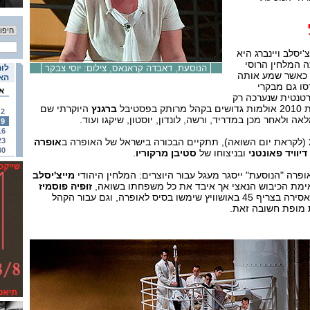
'יסלב ויינברג היא
ה המלחין הרוסי
הנוסעת, דאבדה קראנאס, צילום: יוסי צבקר
לוח
כאשר שמע אותה
האי
 1968. כך גרסו גם מבקרי
א
רטנטית שנערכה רק
ברגנץ
היוקרתי שם
2
ולאחר מכן במדריד, ורשה, לונדון, יוסטון, שיקגו ועוד.
9
16
אופרה
23
30
דיוויד פאונטני
ובניצוחו של
סטיבן מרקוריו
.
רה "הנוסעת" ייסגר מעגל עבור היוצרים: המלחין היהודי
מייצ'יסלב
מת הכיבוש הנאצי אך איבד את כל משפחתו בשואה,
זופיה פוסמיז
ניצולת אושוויץ, שחוויותיה כאסירה בצריף 45 באושוויץ שימשו בסיס לאופרה, וגם עבור הקהל
ת מופת חשובה זאת.