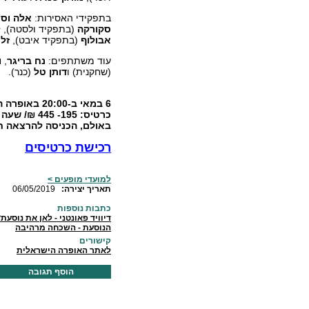
בתפקידי האסירות:
אלה וסי
סקורקה
(בתפקיד ולסטה),
ל
אבולוף
(בתפקיד איבט),
זלט
עוד משתתפים:
נח בריגר
,
ו
(שחקנית)
ו
דותן טל
(כנר).
6 במאי ב-20:00 באופרה הישראלית בתל אביב. 50 הזמנות בחינם לתושבי הדרום.
כרטיס: 195- 445 ₪/
שעה ל
באולם, הכניסה להרצאה ח
רכישת כרטיסים
למועדי מופעים >
:תאריך יצירה
06/05/2019
כתבות נוספות
דיוויד פאונטני - לאן את נוסעת
הנוסעת - השכחה מרהיבה
קישורים
לאתר האופרה הישראלית
הוסף תגובה