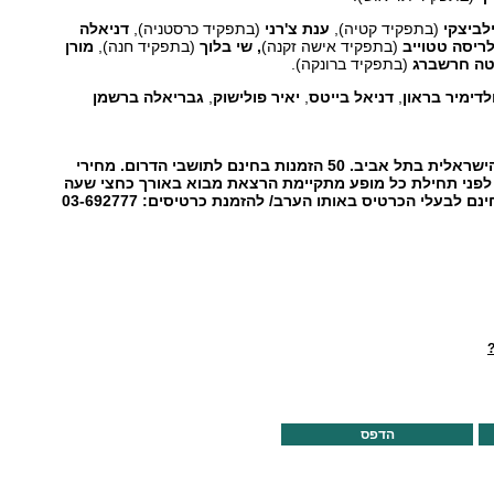
לביצקי
(בתפקיד קטיה),
ענת צ'רני
(בתפקיד כרסטניה),
דניאלה
ריסה טטוייב
(בתפקיד אישה זקנה)
, שי בלוך
(בתפקיד חנה),
מורן
ה חרשברג
(בתפקיד ברונקה).
לדימיר בראון
,
דניאל בייטס
,
יאיר פולישוק
,
גבריאלה ברשמן
מחירי
פני תחילת כל מופע מתקיימת הרצאת מבוא באורך כחצי שעה
ינם לבעלי הכרטיס באותו הערב/
להזמנת כרטיסים: 03-692777
?
הדפס