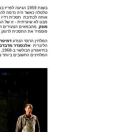
בשנת 1959 הגיעה 
טלטלה כאשר היה נדמה לה 
מבט לא שיגרתית - זו של ה
מונק
, מהבמאים הצעירים הב
פוסמיז' את התסכית לרומן.
המלחין הרוסי הנודע
דמיטרי
הליברית
אלכסנדר מדבדב
בת
המלחינים החשובים ביותר במאה ה-20 לא זכה לראותה