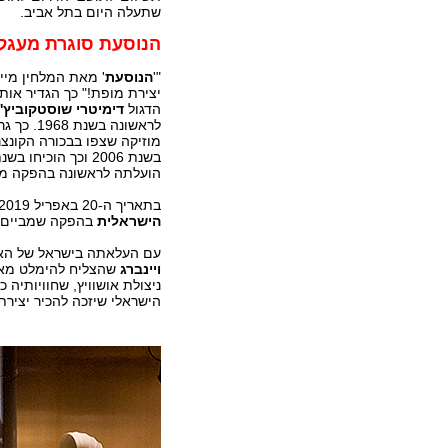
שתעלה היום בתל אביב.
הנוסעת סוגרת מעגל
"'
הנוסעת
' מאת המלחין מייצ
יצירת מופת!" כך הגדיר אות
הדגול
דימיטרי שוסטקוביץ'
לראשונה בשנת
מוזיקה שצפו בבכורה הקונצ
בשנת 2006 וכך הוכיחו בשנת 2010 אולמות גדושים בקהל מרותק בפסטיבל
הועלתה לראשונה בהפקה מלאה 
בתאריך ה-20 באפריל 2019 (לקראת יום השואה), תתקיים הבכורה בישראל של האופרה ב
הישראלית
בהפקה שמביים
עם העלאתה בישראל של האופ
ויינברג
שהצליח להימלט מאי
הישראלי שיזכה להכיר יציר