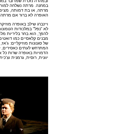
ובמהרה נזכרת שמדובר במרת
במחנה. מרתה נשלחה למותה
מרתה, או בת דמותה, מציפה
האופרה לא ברור אם מרתה א
ויינברג שילב באופרה מוזי
לא "נפל" במלכודות הטמונו
להפך, הוא בחר בליריות מלוד
מבנים קלאסיים כמו דואטים,
של סגנונות מוזיקליים: ג'אז
המתרחש לעתים כאסירים, לע
הדמויות באופרה שרות כל א
יוונית, רוסית, גרמנית וצ'כית