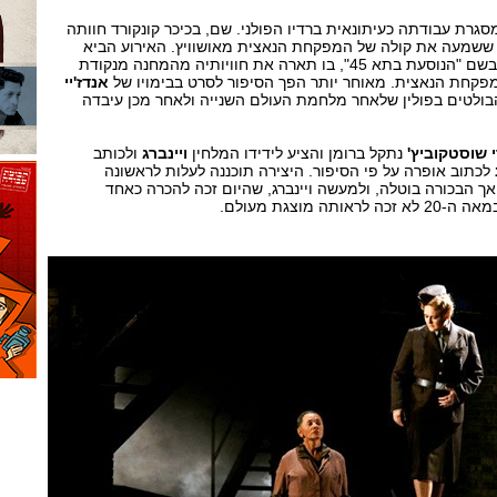
לפריז במסגרת עבודתה כעיתונאית ברדיו הפולני. שם, בכיכר קונקורד חוותה
ששמעה את קולה של המפקחת הנאצית מאושוויץ. האירוע הביא
אותה לכתיבת תסכית רדיו בשם "הנוסעת בתא 45", בו תארה את חוויותיה מהמחנה מנקודת
מפקחת הנאצית. מאוחר יותר הפך הסיפור לסרט בבימויו של
אנדז'יי
ולטים בפולין שלאחר מלחמת העולם השנייה ולאחר מכן עיבדה
 שוסטקוביץ'
נתקל ברומן והציע לידידו המלחין
ויינברג
ולכותב
לכתוב אופרה על פי הסיפור. היצירה תוכננה לעלות לראשונה
יאטרון הבולשוי ב-1968, אך הבכורה בוטלה, ולמעשה ויינברג, שהיום זכה להכרה כאחד
 מוצגת מעולם.