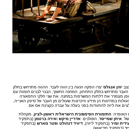
צב
יוהן אנגלס
יצרו הפקה הנעה בין הווה לעבר. ההווה מתרחש בחלק
ד העבר מתרחש בחלק התחתון, המחנה החשוך, הבנוי לבנים חומות עם
פן מצמרר את דלתות המשרפות במחנה. את שני חלקי התפאורה
ולות במדרגות הן מידע וזיכרונות שעולים מן העבר אל סיפון האנייה,
ים את ליזה להתוודות בפני בעלה על עברה כקצינת אס אס.
 האופרה:
התזמורת הסימפונית הישראלית ראשון-לציון
, מקהלת
 של
איתן שמייסר
. הסולנים:
אדריין מיקש
ו
אירה ברטמן
(בתפקיד
ידית זמיר
(בתפקיד ליזה),
דיוויד דנהולט
ו
פטר מארש
(בתפקיד
יך
(בתפקיד תדיאוש).