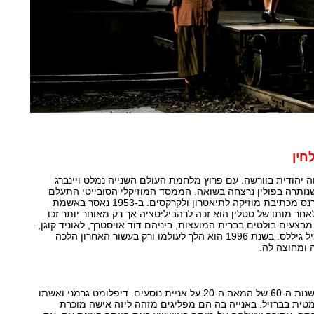
חין
לד ב-1919 למשפחה יהודית בוורשה. עם פרוץ מלחמת העולם השנייה נמלט ויינברג
ותרה בפולין נרצחה בשואה. הממסד המוזיקלי הסובייטי התעלם
ממנו כליל והוא נאלץ להתפרנס מכתיבת מוזיקה לתיאטרון ולקרקסים. ב-1953 נאסר באשמת
לאחר מותו של סטלין הוא זכה לרהביליטציה אך רק מאוחר יותר זכו
י מבצעים בולטים בברית המועצות, ביניהם דוד אויסטרך, לאוניד קוגן,
מסטיסלב רוסטרופוביץ' ואמיל גיללס. בשנת 1996 הוא הלך לעולמו ורק בעשור האחרון הלכה
ה ומחוצה לה.
העלילה מתרחשת בראשית שנות ה-60 של המאה ה-20 על אניית נוסעים. דיפלומט גרמני ואשתו
מטית בברזיל. באנייה בה הם מפליגים מזהה ליזה אישה מוכרת