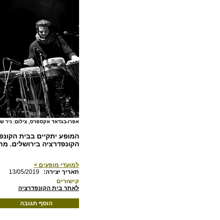
אפרו-בגדאד אקספרס, צילום: ניר שא
הקונפדרציה בירושלים. מחיר כרטיס: 60 ש"ח. להז
למועדי מופעים >
:תאריך יצירה
13/05/2019
קישורים
לאתר בית הקונפדרציה
הוסף תגובה