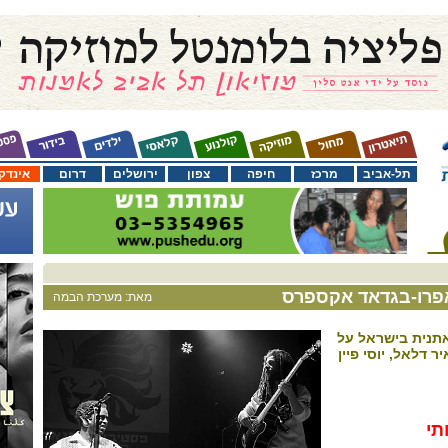
תל-אביב
מרכז
חיפה
צפון
ירושלים
דרום
אינדק
אפרו-בגדאד אקספרס
מאת: מערכת הבמה
תנית בישראל על
 דלאל, יוסי פיין
תי