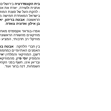
בית הקונפדרציה
בירושלים,
אתנית ולשירה, יארח את א
- להקת-העל של סצנת המוז
בישראל המאחדת חמישה מו
הראשונה:
אבטה בריהון
,
יא
בן אילון
ו
אדוניה גואדה
.
אפרו-בגדאד אקספרס מאח
מוזיקאים מהשורה הראשונה
מוזיקלי רב תרבותי, המציע פ
בין חברי הלהקה:
אבטה ברי
האמנים האתיופיים כמחמוד 
דשן), המוזיקאי והמלחין
יאי
והמפיק
יוסי פיין
, מהמוזיקאי
ובריאן אינו, חשף בפני הקה
השמחות, דנה ברגר ועוד.