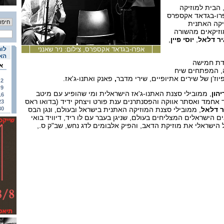
 הבית למוזיקה
פרו-בגדאד אקספרס
יקה האתנית
זיקאים מהשורה
יר דלאל
,
יוסי פיין
,
אפרו-בגדאד אקספרס, צילום: ניר שאנני
לוח
האי
דת חמישה
א
, המפתחים שיח
יוז'ן של שירים אתיופיים, שירי מדבר
,
פאנק ואתנו-ג'אז.
2
9
הון
, ממובילי סצנת האתנו-ג'אז הישראלית ומי שהופיע עם מיטב
16
אחמד ואסתר אווקה והפסנתרנים ענת פורט ויצחק ידיד (בדואו ראס
23
ר דלאל
, ממובילי סצנת המוזיקה האתנית בישראל ובעולם, ונגן הבס
30
ם הישראלים המצליחים בעולם, שניגן בעבר עם לו ריד, דיוויד בואי
ל הישראלי את מוזיקת הדאב, והפיק אלבומים לדג נחש, שב"ק ס.,