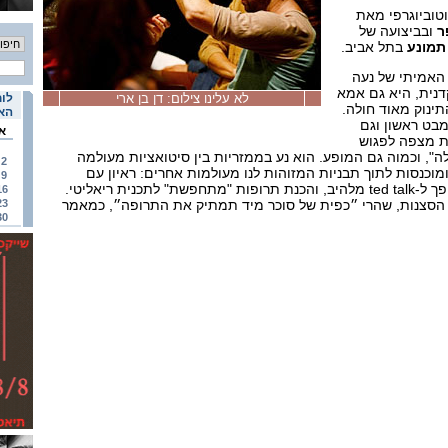
וטוביוגרפי מאת
ר
ובביצועה של
תמונע
בתל אביב.
האמיתי של נעה
נית, היא גם אמא
לא עלינו צילום: דן בן ארי
לוח
ינוק מאוד חולה.
האי
בט ראשון וגם
א
ת מצפה לפגוש
", וכמוה גם המופע. הוא נע בממזריות בין סיטואציות מעולמה
2
מוכנסות לתוך תבניות המזוהות לנו מעולמות אחרים: ראיון עם
9
מטפלת לצרכים מיוחדים הופך ל-ted talk מלהיב, והכנת תרופות "מתחפשת" לתכנית ריאליטי.
16
 הסצנות, שהרי ״כפית של סוכר מיד תמתיק את התרופה״, כמאמר
23
30