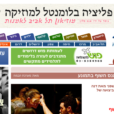
תל-אביב
מרכז
חיפה
צפון
ירושלים
דרום
אינדק
מנס חשוף בתמונע
מאת: מערכת הבמה
שפני מאת דנה
ביצועה של
ף